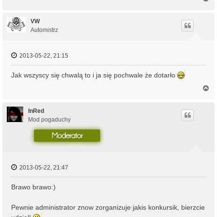
a
g
ó
VW
r
Automistrz
ę
2013-05-22, 21:15
Jak wszyscy się chwalą to i ja się pochwale że dotarło
N
a
g
ó
InRed
r
Mod pogaduchy
ę
2013-05-22, 21:47
Brawo brawo:)
Pewnie administrator znow zorganizuje jakis konkursik, bierzcie