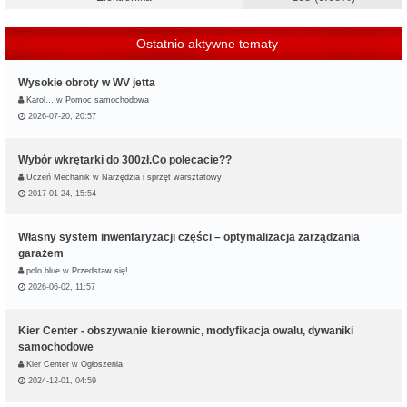
Ostatnio aktywne tematy
Wysokie obroty w WV jetta
Karol…
w
Pomoc samochodowa
2026-07-20, 20:57
Wybór wkrętarki do 300zł.Co polecacie??
Uczeń Mechanik
w
Narzędzia i sprzęt warsztatowy
2017-01-24, 15:54
Własny system inwentaryzacji części – optymalizacja zarządzania
garażem
polo.blue
w
Przedstaw się!
2026-06-02, 11:57
Kier Center - obszywanie kierownic, modyfikacja owalu, dywaniki
samochodowe
Kier Center
w
Ogłoszenia
2024-12-01, 04:59