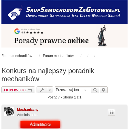
Forum mechaników samochodowych - forum-mechaniczne.pl
Forum mechaników samochodowych
Konkurs na najlepszy poradnik
mechaników
Szukaj
Wyszukiwan
ODPOWIEDZ
Posty: 7 • Strona
1
z
1
Mechaniczny
Administrator