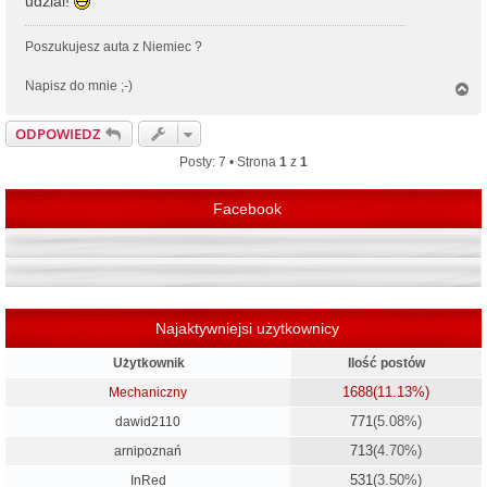
udzial!
Poszukujesz auta z Niemiec ?
Napisz do mnie ;-)
N
a
g
ODPOWIEDZ
ó
r
Posty: 7 • Strona
1
z
1
ę
Facebook
Najaktywniejsi użytkownicy
Użytkownik
Ilość postów
1688
(11.13%)
Mechaniczny
771
(5.08%)
dawid2110
713
(4.70%)
arnipoznań
531
(3.50%)
InRed