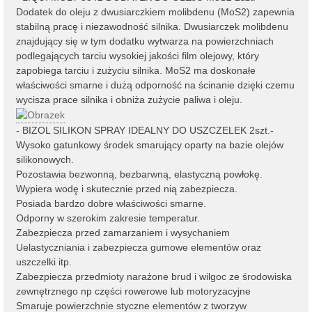
Dodatek do oleju z dwusiarczkiem molibdenu (MoS2) zapewnia
stabilną pracę i niezawodność silnika. Dwusiarczek molibdenu
znajdujący się w tym dodatku wytwarza na powierzchniach
podlegających tarciu wysokiej jakości film olejowy, który
zapobiega tarciu i zużyciu silnika. MoS2 ma doskonałe
właściwości smarne i dużą odporność na ścinanie dzięki czemu
wycisza prace silnika i obniża zużycie paliwa i oleju.
- BIZOL SILIKON SPRAY IDEALNY DO USZCZELEK 2szt.-
Wysoko gatunkowy środek smarujący oparty na bazie olejów
silikonowych.
Pozostawia bezwonną, bezbarwną, elastyczną powłokę.
Wypiera wodę i skutecznie przed nią zabezpiecza.
Posiada bardzo dobre właściwości smarne.
Odporny w szerokim zakresie temperatur.
Zabezpiecza przed zamarzaniem i wysychaniem
Uelastyczniania i zabezpiecza gumowe elementów oraz
uszczelki itp.
Zabezpiecza przedmioty narażone brud i wilgoc ze środowiska
zewnętrznego np części rowerowe lub motoryzacyjne
Smaruje powierzchnie styczne elementów z tworzyw