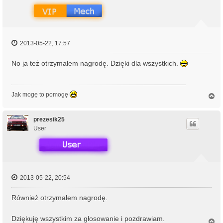
ę
2013-05-22, 17:57
No ja też otrzymałem nagrodę. Dzięki dla wszystkich.
Jak mogę to pomogę
N
a
g
ó
prezesik25
r
User
ę
2013-05-22, 20:54
Również otrzymałem nagrodę.
Dziękuję wszystkim za głosowanie i pozdrawiam.
N