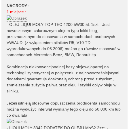
NAGRODY :
1.miejsce :
- OLEJ LIQUI MOLY TOP TEC 4200 5W30 5L 1szt.- Jest
nowoczesnym całorocznym olejem typu lekki bieg,
przeznaczonym do stosowania w samochodach osobowych
VW/AUDI (z wyłączeniem silników R5, V10 TDI
wyprodukowanych do 06.2006) można go również stosować w
samochodach Mercedes-Benz, BMW, Renault itp.
Kombinacja niekonwencjonalnej bazy olejowejopartej na
technologii syntetycznej w połączeniu z najnowocześniejszymi
dodatkami gwarantuje doskonałą ochronę przed zużyciem,
zmniejszenie zużycia paliwa oraz oleju i szybki opływ oleju w
silniku.
Jeżeli istnieją stosowne dopuszczenia producenta samochodu
można wydłużyć interwał wymiany tego oleju do 50.000 km lub
co dwa lata.
- LIQUI MOLY 8342 DODATEK DO OLEJU MoS2 2szt. -