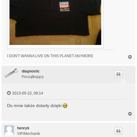
I DON'T WANNA LIVE ON THIS PLANET ANYMORE
N
a
g
ó
diagnostic
r
Początkujący
ę
2013-05-22, 09:14
Do mnie także dotarły dzięki
N
a
g
ó
henryk
r
VIP/Mechanik