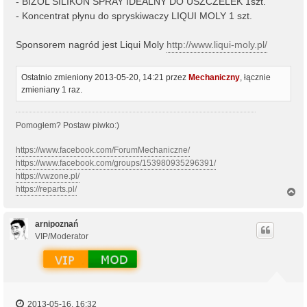
- BIZOL SILIKON SPRAY IDEALNY DO USZCZELEK 1szt.
- Koncentrat płynu do spryskiwaczy LIQUI MOLY 1 szt.
Sponsorem nagród jest Liqui Moly
http://www.liqui-moly.pl/
Ostatnio zmieniony 2013-05-20, 14:21 przez
Mechaniczny
, łącznie
zmieniany 1 raz.
Pomogłem? Postaw piwko:)
https://www.facebook.com/ForumMechaniczne/
https://www.facebook.com/groups/153980935296391/
https://vwzone.pl/
https://reparts.pl/
N
a
g
ó
arnipoznań
r
VIP/Moderator
ę
2013-05-16, 16:32