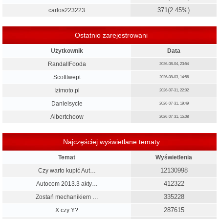
371
(2.45%)
carlos223223
Ostatnio zarejestrowani
Użytkownik
Data
RandallFooda
2026-08-04, 23:54
Scotttwept
2026-08-03, 14:56
Izimoto.pl
2026-07-31, 22:02
Danielsycle
2026-07-31, 19:49
Albertchoow
2026-07-31, 15:08
Najczęściej wyświetlane tematy
Temat
Wyświetlenia
12130998
Czy warto kupić Aut…
412322
Autocom 2013.3 akty…
335228
Zostań mechanikiem …
287615
X czy Y?