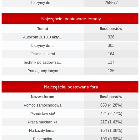
258577
Liczymy do....
Najczęściej postowane tematy
Temat
Ilość postów
326
Autocom 2013.3 akty…
303
Liczymy do....
164
Ostatnia litera!
137
Technik pojazdów sa…
136
Pomagamy innym
Najczęściej postowane fora
Nazwa forum
Ilość postów
650 (4.28%)
Pomoc samochodowa
421 (2.77%)
Przedstaw się!
217 (1.43%)
Praca mechanika
164 (1.08%)
Na każdy temat!
103 (0.68%)
Elektronika