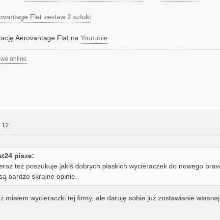
ovantage Flat zestaw 2 sztuki
tację Aerovantage Flat na
Youtubie
we online
:12
t24 pisze:
eraz też poszukuje jakiś dobrych płaskich wycieraczek do nowego brav
ą bardzo skrajne opinie.
ż miałem wycieraczki tej firmy, ale daruję sobie już zostawianie własnej 