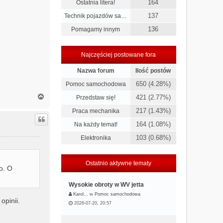
164
Ostatnia litera!
137
Technik pojazdów sa…
136
Pomagamy innym
Najczęściej postowane fora
Nazwa forum
Ilość postów
650 (4.28%)
Pomoc samochodowa
N
421 (2.77%)
Przedstaw się!
a
217 (1.43%)
Praca mechanika
g
ó
164 (1.08%)
Na każdy temat!
r
ę
103 (0.68%)
Elektronika
Ostatnio aktywne tematy
o. O
Wysokie obroty w WV jetta
Karol…
w
Pomoc samochodowa
opinii.
2026-07-20, 20:57