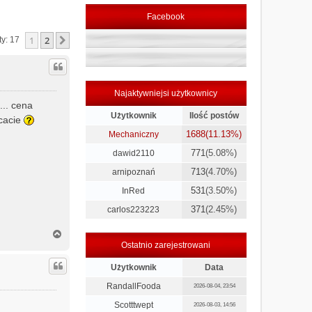
Facebook
1
2
Następna
ty: 17
Najaktywniejsi użytkownicy
... cena
Użytkownik
Ilość postów
ecacie
1688
(11.13%)
Mechaniczny
771
(5.08%)
dawid2110
713
(4.70%)
arnipoznań
531
(3.50%)
InRed
371
(2.45%)
carlos223223
N
a
Ostatnio zarejestrowani
g
ó
Użytkownik
Data
r
RandallFooda
2026-08-04, 23:54
ę
Scotttwept
2026-08-03, 14:56