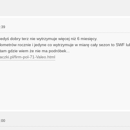
:39
edyś dobry terz nie wytrzymuje więcej niż 6 miesięcy.
lometrów rocznie i jedyne co wytrzymuje w miarę cały sezon to SWF lu
tam gdzie wiem że nie ma podróbek...
aczki.pl/firm-pol-71-Valeo.html
:00