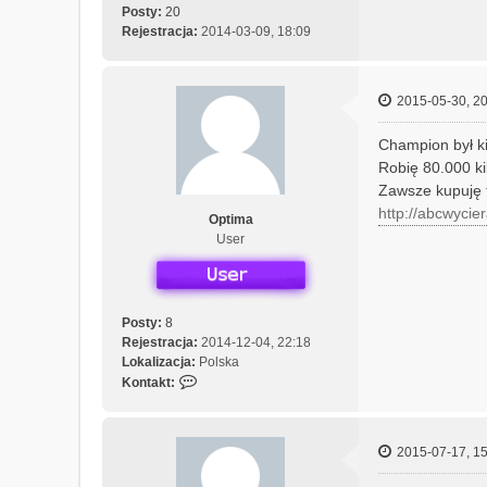
Posty:
20
Rejestracja:
2014-03-09, 18:09
2015-05-30, 20
Champion był ki
Robię 80.000 ki
Zawsze kupuję 
http://abcwycier
Optima
User
Posty:
8
Rejestracja:
2014-12-04, 22:18
Lokalizacja:
Polska
S
Kontakt:
k
o
n
2015-07-17, 15
t
a