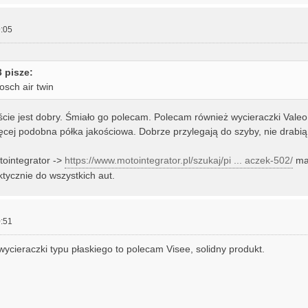
:05
 pisze:
sch air twin
cie jest dobry. Śmiało go polecam. Polecam również wycieraczki Valeo
ięcej podobna półka jakościowa. Dobrze przylegają do szyby, nie drabią
ointegrator ->
https://www.motointegrator.pl/szukaj/pi ... aczek-502/
ma
ktycznie do wszystkich aut.
:51
 wycieraczki typu płaskiego to polecam Visee, solidny produkt.