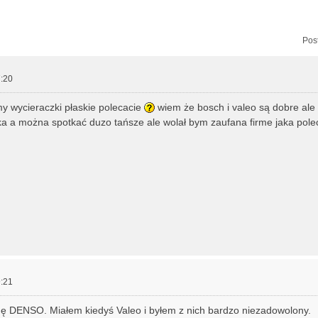
zukiwanie zaawansowane
Pos
:20
rmy wycieraczki płaskie polecacie
wiem że bosch i valeo są dobre ale 
ka a można spotkać duzo tańsze ale wolał bym zaufana firme jaka pol
:21
mę DENSO. Miałem kiedyś Valeo i byłem z nich bardzo niezadowolony.