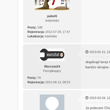
palio45
Automistrz
Posty:
140
Rejestracja:
2012-07-29, 17:47
Lokalizacja:
lubelskie
2013-01-21, 12
skądinąd teraz 
Warsztat24
bardzo skrajne 
Początkujący
Posty:
74
Rejestracja:
2012-06-12, 08:53
2015-02-04, 12
Ja polecam Ch