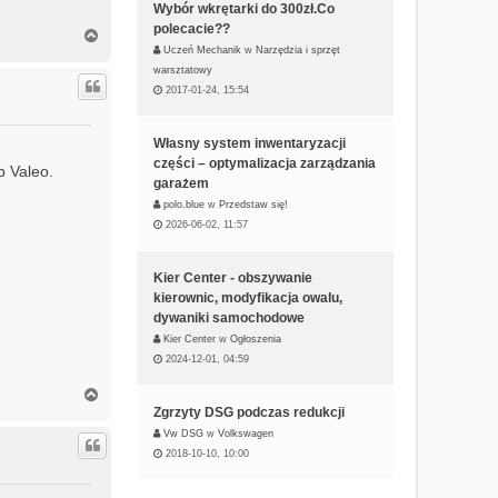
Wybór wkrętarki do 300zł.Co
polecacie??
N
a
Uczeń Mechanik
w
Narzędzia i sprzęt
g
warsztatowy
ó
2017-01-24, 15:54
r
ę
Własny system inwentaryzacji
części – optymalizacja zarządzania
b Valeo.
garażem
polo.blue
w
Przedstaw się!
2026-06-02, 11:57
Kier Center - obszywanie
kierownic, modyfikacja owalu,
dywaniki samochodowe
Kier Center
w
Ogłoszenia
2024-12-01, 04:59
N
a
Zgrzyty DSG podczas redukcji
g
Vw DSG
w
Volkswagen
ó
2018-10-10, 10:00
r
ę