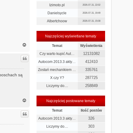
Izimoto.pl
2026-07-31, 22:02
Danielsycle
2026-07-31, 19:49
Albertchoow
2026-07-31, 15:08
Najczęściej wyświetlane tematy
N
Temat
Wyświetlenia
a
12131082
g
Czy warto kupić Aut…
ó
412410
Autocom 2013.3 akty…
r
ę
335761
Zostań mechanikiem …
 boschach są
287725
X czy Y?
258849
Liczymy do....
N
Najczęściej postowane tematy
a
g
Temat
Ilość postów
ó
326
Autocom 2013.3 akty…
r
ę
303
Liczymy do....