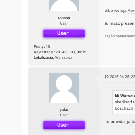
albo wersja
Aer
robboh
tu masz prezen
User
części samochodo
Posty:
15
Rejestracja:
2014-03-03, 08:35
Lokalizacja:
Warszawa
2015-04-28, 22
Warszta
skądinąd t
boschach s
yako
User
To prawda, ja te