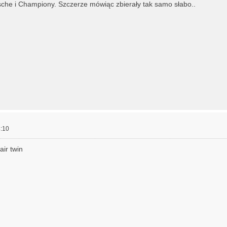
he i Championy. Szczerze mówiąc zbierały tak samo słabo..
:10
ir twin