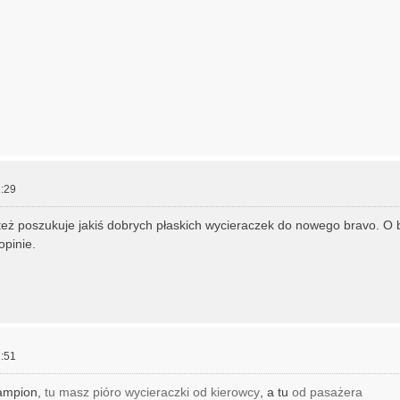
:29
też poszukuje jakiś dobrych płaskich wycieraczek do nowego bravo. O
opinie.
:51
ampion,
tu masz pióro wycieraczki od kierowcy
, a tu
od pasażera