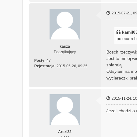
2015-07-21, 09
kamil03
polecam bo
kasza
Bosch rzeczywiś
Początkujący
Jest to mniej w
Posty:
47
zbierają.
Rejestracja:
2015-06-26, 09:35
Odsyłam na mot
wycieraczki pra
2015-11-24, 10
Jeżeli chodzi o
Arczi22