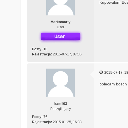
Kupowałem Bosc
k
t
u
j
Markomarty
s
User
i
ę
z
O
Posty:
10
p
Rejestracja:
2015-07-17, 07:36
t
i
m
a
2015-07-17, 18
polecam bosch a
kamil03
Początkujący
Posty:
76
Rejestracja:
2015-01-25, 16:33