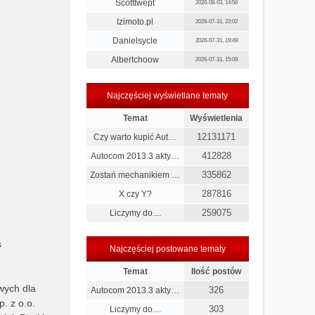
Scotttwept
2026-08-03, 14:56
Izimoto.pl
2026-07-31, 22:02
Danielsycle
2026-07-31, 19:49
Albertchoow
2026-07-31, 15:08
Najczęściej wyświetlane tematy
Temat
Wyświetlenia
12131171
Czy warto kupić Aut…
412828
Autocom 2013.3 akty…
335862
Zostań mechanikiem …
287816
X czy Y?
259075
Liczymy do....
s
Najczęściej postowane tematy
Temat
Ilość postów
wych dla
326
Autocom 2013.3 akty…
. z o.o.
303
Liczymy do....