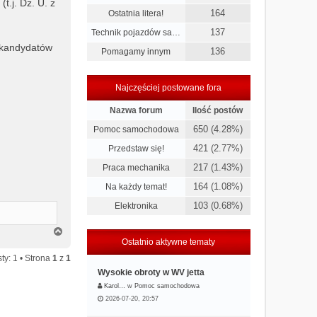
t.j. Dz. U. z
164
Ostatnia litera!
137
Technik pojazdów sa…
 kandydatów
136
Pomagamy innym
Najczęściej postowane fora
Nazwa forum
Ilość postów
650 (4.28%)
Pomoc samochodowa
421 (2.77%)
Przedstaw się!
217 (1.43%)
Praca mechanika
164 (1.08%)
Na każdy temat!
103 (0.68%)
Elektronika
N
a
Ostatnio aktywne tematy
g
ty: 1 • Strona
1
z
1
ó
Wysokie obroty w WV jetta
r
ę
Karol…
w
Pomoc samochodowa
2026-07-20, 20:57