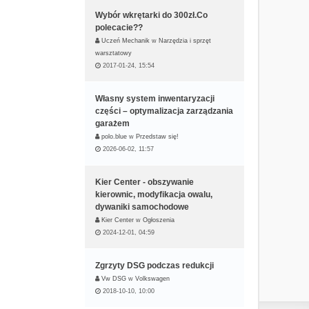
Wybór wkrętarki do 300zł.Co
polecacie??
Uczeń Mechanik
w
Narzędzia i sprzęt
warsztatowy
2017-01-24, 15:54
Własny system inwentaryzacji
części – optymalizacja zarządzania
garażem
polo.blue
w
Przedstaw się!
2026-06-02, 11:57
Kier Center - obszywanie
kierownic, modyfikacja owalu,
dywaniki samochodowe
Kier Center
w
Ogłoszenia
2024-12-01, 04:59
Zgrzyty DSG podczas redukcji
Vw DSG
w
Volkswagen
2018-10-10, 10:00