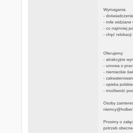
Wymagania
- doświadczeni
- mile widziane
- co najmniej 
- chęć relokacj
Oferujemy
- atrakcyjne w
- umowa o prac
- niemieckie św
- zakwaterowan
- opieka polski
- możliwość pod
Osoby zaintere
niemcy@holber
Prosimy o załą
potrzeb obecneg