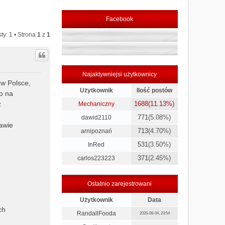
Facebook
ty: 1 • Strona
1
z
1
Najaktywniejsi użytkownicy
w Polsce,
Użytkownik
Ilość postów
o na
z
1688
(11.13%)
Mechaniczny
771
(5.08%)
dawid2110
rawie
713
(4.70%)
arnipoznań
531
(3.50%)
InRed
371
(2.45%)
carlos223223
Ostatnio zarejestrowani
Użytkownik
Data
ch
RandallFooda
2026-08-04, 23:54