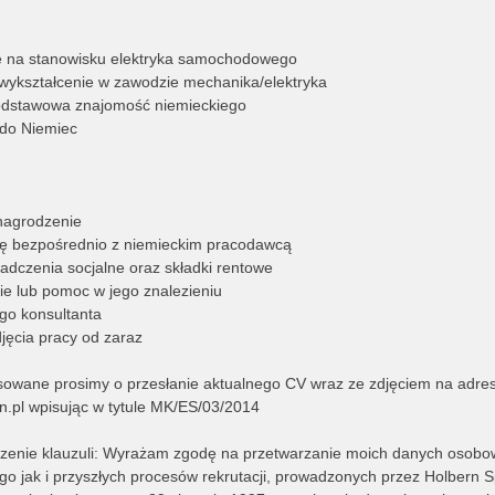
e na stanowisku elektryka samochodowego
 wykształcenie w zawodzie mechanika/elektryka
podstawowa znajomość niemieckiego
i do Niemiec
ynagrodzenie
ę bezpośrednio z niemieckim pracodawcą
iadczenia socjalne oraz składki rentowe
ie lub pomoc w jego znalezieniu
ego konsultanta
jęcia pracy od zaraz
sowane prosimy o przesłanie aktualnego CV wraz ze zdjęciem na adre
n.pl
wpisując w tytule MK/ES/03/2014
czenie klauzuli: Wyrażam zgodę na przetwarzanie moich danych osobo
o jak i przyszłych procesów rekrutacji, prowadzonych przez Holbern Sp