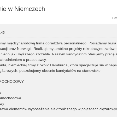
nie w Niemczech
zukiwanie zaawansowane
Pos
:45
eśmy międzynarodową firmą doradztwa personalnego. Posiadamy biura 
acji oraz Norwegii. Realizujemy ambitne projekty rekrutacyjne zarówn
dniego jak i wyższego szczebla. Naszym kandydatom oferujemy pracę 
atrudnieniem u pracodawcy.
enta, niemieckiej firmy z okolic Hamburga, która specjalizuje się w nap
żarowych, poszukujemy obecnie kandydatów na stanowisko:
AMOCHODOWY
a
 samochodowa
awy
prawa elementów wyposażenie elektronicznego w pojazdach ciężarowy