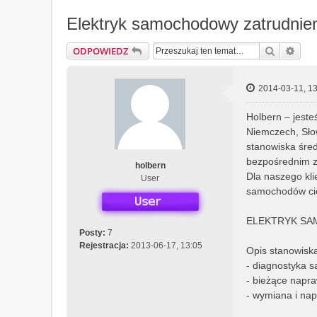
Elektryk samochodowy zatrudnie
Szukaj
Wys
ODPOWIEDZ
2014-03-11, 13
Holbern – jest
Niemczech, Słow
stanowiska śre
bezpośrednim z
holbern
Dla naszego kli
User
samochodów cię
ELEKTRYK S
Posty:
7
Rejestracja:
2013-06-17, 13:05
Opis stanowisk
- diagnostyka
- bieżące napr
- wymiana i na