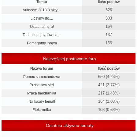
Temat
Ilość postów
326
Autocom 2013.3 akty…
303
Liczymy do....
164
Ostatnia litera!
137
Technik pojazdów sa…
136
Pomagamy innym
Najczęściej postowane fora
Nazwa forum
Ilość postów
650 (4.28%)
Pomoc samochodowa
421 (2.77%)
Przedstaw się!
217 (1.43%)
Praca mechanika
164 (1.08%)
Na każdy temat!
103 (0.68%)
Elektronika
Ostatnio aktywne tematy