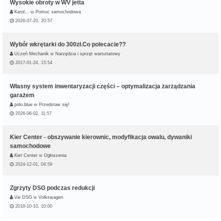
Wysokie obroty w WV jetta
Karol…
w
Pomoc samochodowa
2026-07-20, 20:57
Wybór wkrętarki do 300zł.Co polecacie??
Uczeń Mechanik
w
Narzędzia i sprzęt warsztatowy
2017-01-24, 15:54
Własny system inwentaryzacji części – optymalizacja zarządzania
garażem
polo.blue
w
Przedstaw się!
2026-06-02, 11:57
Kier Center - obszywanie kierownic, modyfikacja owalu, dywaniki
samochodowe
Kier Center
w
Ogłoszenia
2024-12-01, 04:59
Zgrzyty DSG podczas redukcji
Vw DSG
w
Volkswagen
2018-10-10, 10:00