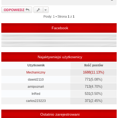
a
g
ODPOWIEDZ
ó
r
Posty: 1 • Strona
1
z
1
ę
Facebook
Najaktywniejsi użytkownicy
Użytkownik
Ilość postów
1688
(11.13%)
Mechaniczny
771
(5.08%)
dawid2110
713
(4.70%)
arnipoznań
531
(3.50%)
InRed
371
(2.45%)
carlos223223
Ostatnio zarejestrowani