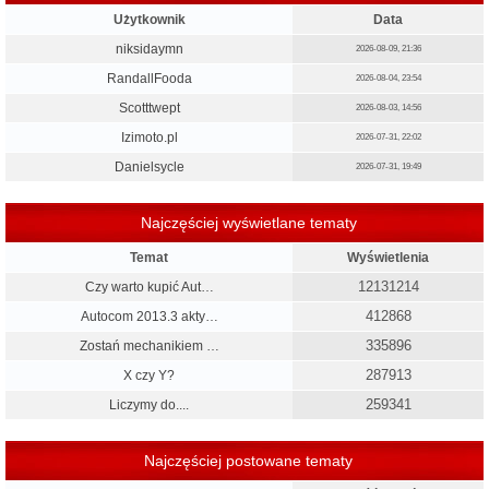
Użytkownik
Data
niksidaymn
2026-08-09, 21:36
RandallFooda
2026-08-04, 23:54
Scotttwept
2026-08-03, 14:56
Izimoto.pl
2026-07-31, 22:02
Danielsycle
2026-07-31, 19:49
Najczęściej wyświetlane tematy
Temat
Wyświetlenia
12131214
Czy warto kupić Aut…
412868
Autocom 2013.3 akty…
335896
Zostań mechanikiem …
287913
X czy Y?
259341
Liczymy do....
Najczęściej postowane tematy