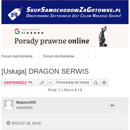
Forum mechaników samochodowych - forum-mechaniczne.pl
Forum mechaników samochodowych
[Usługa] DRAGON SERWIS
Szukaj
Wyszukiwan
ODPOWIEDZ
Posty: 1 • Strona
1
z
1
Majonez850
Automistrz
2012-07-18, 18:42