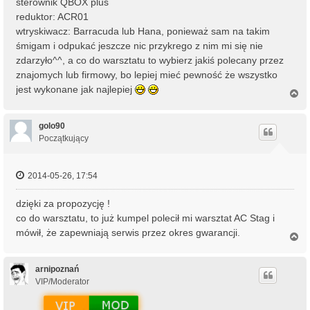
sterownik QBOX plus
reduktor: ACR01
wtryskiwacz: Barracuda lub Hana, ponieważ sam na takim
śmigam i odpukać jeszcze nic przykrego z nim mi się nie
zdarzyło^^, a co do warsztatu to wybierz jakiś polecany przez
znajomych lub firmowy, bo lepiej mieć pewność że wszystko
jest wykonane jak najlepiej
N
a
g
ó
golo90
r
Początkujący
ę
2014-05-26, 17:54
dzięki za propozycję !
co do warsztatu, to już kumpel polecił mi warsztat AC Stag i
mówił, że zapewniają serwis przez okres gwarancji.
N
a
g
ó
arnipoznań
r
VIP/Moderator
ę