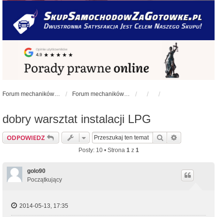
Forum mechaników samochodowych - forum-mechaniczne.pl
Forum mechaników samochodowych
dobry warsztat instalacji LPG
Szukaj
Wyszukiwan
ODPOWIEDZ
Posty: 10 • Strona
1
z
1
golo90
Początkujący
2014-05-13, 17:35