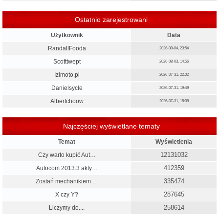
Ostatnio zarejestrowani
Użytkownik
Data
RandallFooda
2026-08-04, 23:54
Scotttwept
2026-08-03, 14:56
Izimoto.pl
2026-07-31, 22:02
Danielsycle
2026-07-31, 19:49
Albertchoow
2026-07-31, 15:08
Najczęściej wyświetlane tematy
Temat
Wyświetlenia
12131032
Czy warto kupić Aut…
412359
Autocom 2013.3 akty…
335474
Zostań mechanikiem …
287645
X czy Y?
258614
Liczymy do....