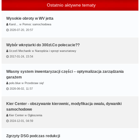
Ostatnio aktywne tematy
Wysokie obroty w WV jetta
Karol…
w
Pomoc samochodowa
2026-07-20, 20:57
Wybór wkrętarki do 300zł.Co polecacie??
Uczeń Mechanik
w
Narzędzia i sprzęt warsztatowy
2017-01-24, 15:54
Własny system inwentaryzacji części – optymalizacja zarządzania
garażem
polo.blue
w
Przedstaw się!
2026-06-02, 11:57
Kier Center - obszywanie kierownic, modyfikacja owalu, dywaniki
samochodowe
Kier Center
w
Ogłoszenia
2024-12-01, 04:59
Zgrzyty DSG podczas redukcji