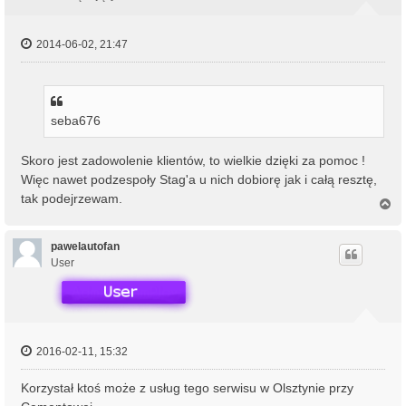
ę
2014-06-02, 21:47
seba676
Skoro jest zadowolenie klientów, to wielkie dzięki za pomoc !
Więc nawet podzespoły Stag'a u nich dobiorę jak i całą resztę,
tak podejrzewam.
N
a
g
ó
pawelautofan
r
User
ę
2016-02-11, 15:32
Korzystał ktoś może z usług tego serwisu w Olsztynie przy