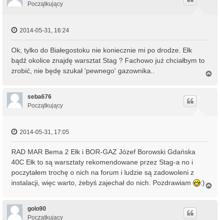
r
Początkujący
ę
2014-05-31, 16:24
Ok, tylko do Białegostoku nie koniecznie mi po drodze. Ełk
bądź okolice znajdę warsztat Stag ? Fachowo już chciałbym to
zrobić, nie będę szukał 'pewnego' gazownika..
N
a
g
ó
seba676
r
Początkujący
ę
2014-05-31, 17:05
RAD MAR Bema 2 Ełk i BOR-GAZ Józef Borowski Gdańska
40C Ełk to są warsztaty rekomendowane przez Stag-a no i
poczytałem trochę o nich na forum i ludzie są zadowoleni z
instalacji, więc warto, żebyś zajechał do nich. Pozdrawiam
:)
N
a
g
ó
golo90
r
Początkujący