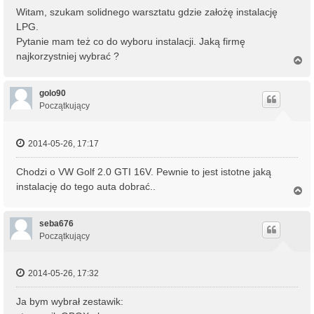
Witam, szukam solidnego warsztatu gdzie założę instalację
LPG.
Pytanie mam też co do wyboru instalacji. Jaką firmę
najkorzystniej wybrać ?
N
a
g
ó
golo90
r
Początkujący
ę
2014-05-26, 17:17
Chodzi o VW Golf 2.0 GTI 16V. Pewnie to jest istotne jaką
instalację do tego auta dobrać..
N
a
g
ó
seba676
r
Początkujący
ę
2014-05-26, 17:32
Ja bym wybrał zestawik: