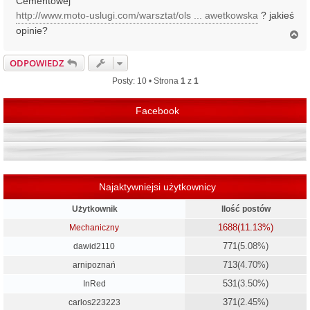
Cementowej
http://www.moto-uslugi.com/warsztat/ols ... awetkowska
? jakieś
opinie?
N
a
g
ODPOWIEDZ
ó
r
Posty: 10 • Strona
1
z
1
ę
Facebook
Najaktywniejsi użytkownicy
Użytkownik
Ilość postów
1688
(11.13%)
Mechaniczny
771
(5.08%)
dawid2110
713
(4.70%)
arnipoznań
531
(3.50%)
InRed
371
(2.45%)
carlos223223