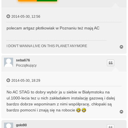
2014-05-30, 12:56
polecam artgaz płotkowiak w Poznaniu też mają AC
I DON'T WANNA LIVE ON THIS PLANET ANYMORE
N
a
g
ó
seba676
r
Początkujący
ę
2014-05-30, 18:29
No AC STAG to dobry wybór ja u siebie w Białymstoku na
ul.1000-lecia tez u nich zakładałem instalację gazową i dalej
bardzo dobrze wspominam z nimi współpracę, chłopaki są
bardzo pomocni i znają się na robocie
N
a
g
ó
golo90