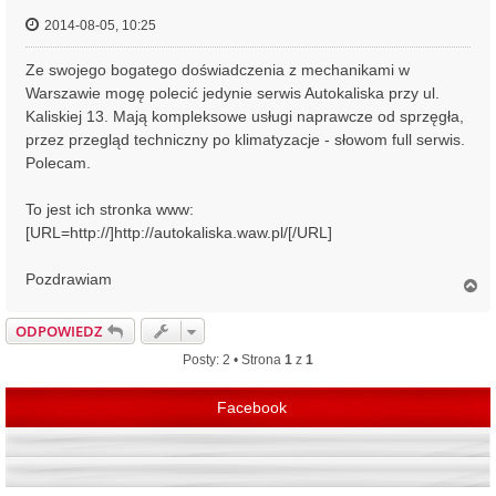
2014-08-05, 10:25
Ze swojego bogatego doświadczenia z mechanikami w
Warszawie mogę polecić jedynie serwis Autokaliska przy ul.
Kaliskiej 13. Mają kompleksowe usługi naprawcze od sprzęgła,
przez przegląd techniczny po klimatyzacje - słowom full serwis.
Polecam.
To jest ich stronka www:
[URL=http://]http://autokaliska.waw.pl/[/URL]
Pozdrawiam
N
a
g
ODPOWIEDZ
ó
r
Posty: 2 • Strona
1
z
1
ę
Facebook