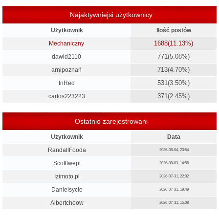
Najaktywniejsi użytkownicy
Użytkownik
Ilość postów
1688
(11.13%)
Mechaniczny
771
(5.08%)
dawid2110
713
(4.70%)
arnipoznań
531
(3.50%)
InRed
371
(2.45%)
carlos223223
Ostatnio zarejestrowani
Użytkownik
Data
RandallFooda
2026-08-04, 23:54
Scotttwept
2026-08-03, 14:56
Izimoto.pl
2026-07-31, 22:02
Danielsycle
2026-07-31, 19:49
Albertchoow
2026-07-31, 15:08