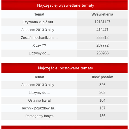
Najczęściej wyświetlane tematy
Temat
Wyświetlenia
12131127
Czy warto kupić Aut…
412471
Autocom 2013.3 akty…
335812
Zostań mechanikiem …
287772
X czy Y?
258988
Liczymy do....
Najczęściej postowane tematy
Temat
Ilość postów
326
Autocom 2013.3 akty…
303
Liczymy do....
164
Ostatnia litera!
137
Technik pojazdów sa…
136
Pomagamy innym