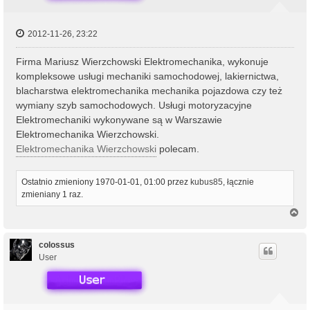
2012-11-26, 23:22
Firma Mariusz Wierzchowski Elektromechanika, wykonuje
kompleksowe usługi mechaniki samochodowej, lakiernictwa,
blacharstwa elektromechanika mechanika pojazdowa czy też
wymiany szyb samochodowych. Usługi motoryzacyjne
Elektromechaniki wykonywane są w Warszawie
Elektromechanika Wierzchowski.
Elektromechanika Wierzchowski
polecam.
Ostatnio zmieniony 1970-01-01, 01:00 przez
kubus85
, łącznie
zmieniany 1 raz.
N
a
g
ó
colossus
r
User
ę