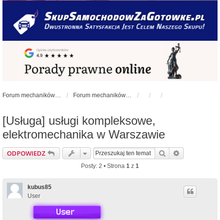
Forum mechaników samochodowych - forum-mechaniczne.pl
Forum mechaników samochodowych
[Usługa] usługi kompleksowe,
elektromechanika w Warszawie
Szukaj
Wyszukiwan
ODPOWIEDZ
Posty: 2 • Strona
1
z
1
kubus85
User