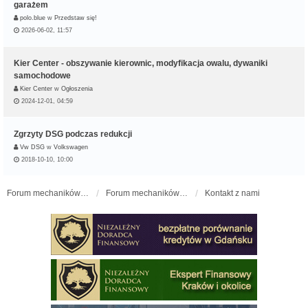
garażem
polo.blue
w
Przedstaw się!
2026-06-02, 11:57
Kier Center - obszywanie kierownic, modyfikacja owalu, dywaniki
samochodowe
Kier Center
w
Ogłoszenia
2024-12-01, 04:59
Zgrzyty DSG podczas redukcji
Vw DSG
w
Volkswagen
2018-10-10, 10:00
Forum mechaników samochodowych - forum-mechaniczne.pl
Forum mechaników samochodowych
Kontakt z nami