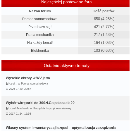
Najczęściej postowane fora
Nazwa forum
Ilość postów
650 (4.28%)
Pomoc samochodowa
421 (2.77%)
Przedstaw się!
217 (1.43%)
Praca mechanika
164 (1.08%)
Na każdy temat!
103 (0.68%)
Elektronika
Ostatnio aktywne tematy
Wysokie obroty w WV jetta
Karol…
w
Pomoc samochodowa
2026-07-20, 20:57
Wybór wkrętarki do 300zł.Co polecacie??
Uczeń Mechanik
w
Narzędzia i sprzęt warsztatowy
2017-01-24, 15:54
Własny system inwentaryzacji części – optymalizacja zarządzania