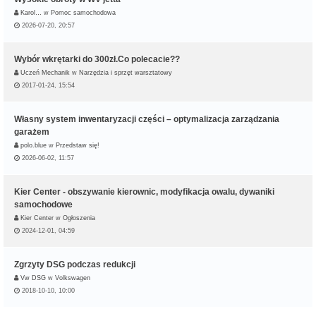
Karol…
w
Pomoc samochodowa
2026-07-20, 20:57
Wybór wkrętarki do 300zł.Co polecacie??
Uczeń Mechanik
w
Narzędzia i sprzęt warsztatowy
2017-01-24, 15:54
Własny system inwentaryzacji części – optymalizacja zarządzania
garażem
polo.blue
w
Przedstaw się!
2026-06-02, 11:57
Kier Center - obszywanie kierownic, modyfikacja owalu, dywaniki
samochodowe
Kier Center
w
Ogłoszenia
2024-12-01, 04:59
Zgrzyty DSG podczas redukcji
Vw DSG
w
Volkswagen
2018-10-10, 10:00