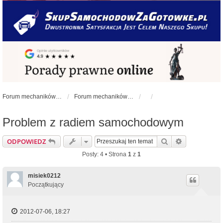
Forum mechaników samochodowych - forum-mechaniczne.pl
Forum mechaników samochodowych
Problem z radiem samochodowym
Szukaj
Wyszukiwan
ODPOWIEDZ
Posty: 4 • Strona
1
z
1
misiek0212
Początkujący
2012-07-06, 18:27