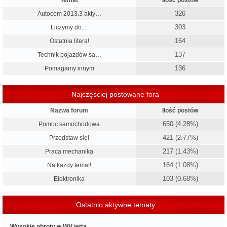
Temat
Ilość postów
326
Autocom 2013.3 akty…
303
Liczymy do....
164
Ostatnia litera!
137
Technik pojazdów sa…
136
Pomagamy innym
Najczęściej postowane fora
Nazwa forum
Ilość postów
650 (4.28%)
Pomoc samochodowa
421 (2.77%)
Przedstaw się!
217 (1.43%)
Praca mechanika
164 (1.08%)
Na każdy temat!
103 (0.68%)
Elektronika
Ostatnio aktywne tematy
Wysokie obroty w WV jetta