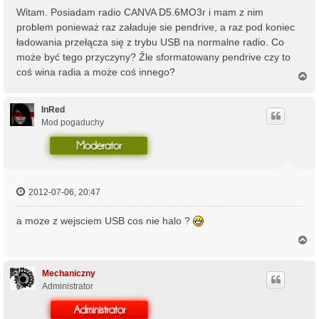
Witam. Posiadam radio CANVA D5.6MO3r i mam z nim
problem ponieważ raz załaduje sie pendrive, a raz pod koniec
ładowania przełącza się z trybu USB na normalne radio. Co
może być tego przyczyny? Źle sformatowany pendrive czy to
coś wina radia a może coś innego?
N
a
g
ó
InRed
r
Mod pogaduchy
ę
2012-07-06, 20:47
a moze z wejsciem USB cos nie halo ?
N
a
g
ó
Mechaniczny
r
Administrator
ę