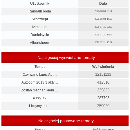
Użytkownik
Data
RandallFooda
2026-08-04, 23:54
Scotttwept
2026-08-03, 14:56
Izimoto.pl
2026-07-31, 22:02
Danielsycle
2026-07-31, 19:49
Albertchoow
2026-07-31, 15:08
Najczęściej wyświetlane tematy
Temat
Wyświetlenia
12131133
Czy warto kupić Aut…
412510
Autocom 2013.3 akty…
335835
Zostań mechanikiem …
287793
X czy Y?
259020
Liczymy do....
Najczęściej postowane tematy