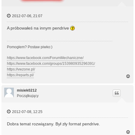
2012-07-06, 21:07
A próbowałeś na innym pendrive
Pomogłem? Postaw piwko:)
https://www.facebook.com/ForumMechaniczne/
https://www.facebook.com/groups/153980935296391/
https://vwzone.pl/
https://reparts.pl/
N
a
g
ó
misiek0212
r
Początkujący
ę
2012-07-08, 12:25
Dobra temat rozwiązany. Był zły format pendrive.
N