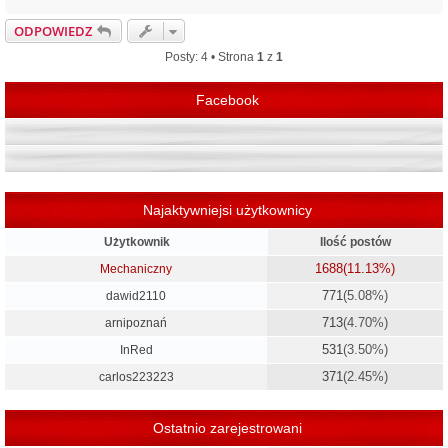
a
g
ODPOWIEDZ
ó
r
Posty: 4 • Strona
1
z
1
ę
Facebook
Najaktywniejsi użytkownicy
Użytkownik
Ilość postów
1688
(11.13%)
Mechaniczny
771
(5.08%)
dawid2110
713
(4.70%)
arnipoznań
531
(3.50%)
InRed
371
(2.45%)
carlos223223
Ostatnio zarejestrowani