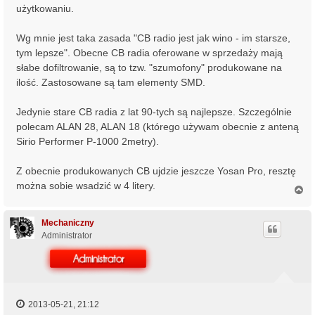
użytkowaniu.
Wg mnie jest taka zasada "CB radio jest jak wino - im starsze,
tym lepsze". Obecne CB radia oferowane w sprzedaży mają
słabe dofiltrowanie, są to tzw. "szumofony" produkowane na
ilość. Zastosowane są tam elementy SMD.
Jedynie stare CB radia z lat 90-tych są najlepsze. Szczególnie
polecam ALAN 28, ALAN 18 (którego używam obecnie z anteną
Sirio Performer P-1000 2metry).
Z obecnie produkowanych CB ujdzie jeszcze Yosan Pro, resztę
można sobie wsadzić w 4 litery.
N
a
g
ó
Mechaniczny
r
Administrator
ę
2013-05-21, 21:12