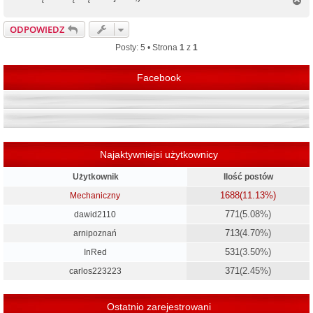
N
a
g
ODPOWIEDZ
ó
r
Posty: 5 • Strona
1
z
1
ę
Facebook
Najaktywniejsi użytkownicy
Użytkownik
Ilość postów
1688
(11.13%)
Mechaniczny
771
(5.08%)
dawid2110
713
(4.70%)
arnipoznań
531
(3.50%)
InRed
371
(2.45%)
carlos223223
Ostatnio zarejestrowani