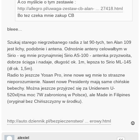
A co myślicie o tym zestawie :
http://allegro.pl/uwaga-zestaw-cb-alan- ... 27418.html
Bo tez czeka mnie zakup CB
bleee...
Szukaj starego niegrzebanego radia z lat 90-tych, ten Alan 109
jest lichy, podobnie i antena. Odnośnie anteny celowałbym w
Sirio - wg mnie przynajmniej Sirio AS-100 - antenka przyzwoita,
dobrze ściąga i nadaje, długość ok. 1m, lepsza to Sirio ML-145
(dł ok. 1,5m).
Radio to jeszcze Yosan Pro, inne nowe wg mnie to straszne
nieporozumienie. Nawet nowe Presidenty mają same chińskie
bebechy. Można jeszcze przyjrzeć się za Unidenem U-
520xl(ma moc 7W zabronioną w Polsce), ale Made in Filipines
(oryginał bez Chińszczyzny w środku).
http://auto.dziennik.pl/bezpieczenstwo/ ... erowy.html
N
a
g
ó
alexiel