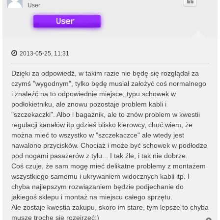
r
User
ę
2013-05-25, 11:31
Dzięki za odpowiedź, w takim razie nie będę się rozglądał za
czymś "wygodnym", tylko będę musiał założyć coś normalnego
i znaleźć na to odpowiednie miejsce, typu schowek w
podłokietniku, ale znowu pozostaje problem kabli i
"szczekaczki". Albo i bagażnik, ale to znów problem w kwestii
regulacji kanałów itp gdzieś blisko kierowcy, choć wiem, że
można mieć to wszystko w "szczekaczce" ale wtedy jest
nawalone przycisków. Chociaż i może być schowek w podłodze
pod nogami pasażerów z tyłu... I tak źle, i tak nie dobrze.
Coś czuje, że sam mogę mieć delikatne problemy z montażem
wszystkiego samemu i ukrywaniem widocznych kabli itp. I
chyba najlepszym rozwiązaniem będzie podjechanie do
jakiegoś sklepu i montaż na miejscu całego sprzętu.
Ale zostaje kwestia zakupu, skoro im stare, tym lepsze to chyba
muszę trochę się rozejrzeć;)