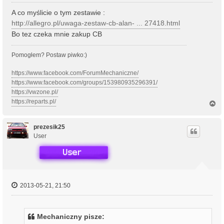
A co myślicie o tym zestawie :
http://allegro.pl/uwaga-zestaw-cb-alan- ... 27418.html
Bo tez czeka mnie zakup CB
Pomogłem? Postaw piwko:)
https://www.facebook.com/ForumMechaniczne/
https://www.facebook.com/groups/153980935296391/
https://vwzone.pl/
https://reparts.pl/
N
a
g
ó
prezesik25
r
User
ę
2013-05-21, 21:50
Mechaniczny pisze: