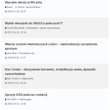
Wysokie obroty w WV jetta
Karol…
w
Pomoc samochodowa
2026-07-20, 20:57
Wybór wkrętarki do 300zł.Co polecacie??
Uczeń Mechanik
w
Narzędzia i sprzęt warsztatowy
2017-01-24, 15:54
Własny system inwentaryzacji części – optymalizacja zarządzania
garażem
polo.blue
w
Przedstaw się!
2026-06-02, 11:57
Kier Center - obszywanie kierownic, modyfikacja owalu, dywaniki
samochodowe
Kier Center
w
Ogłoszenia
2024-12-01, 04:59
Zgrzyty DSG podczas redukcji
Vw DSG
w
Volkswagen
2018-10-10, 10:00