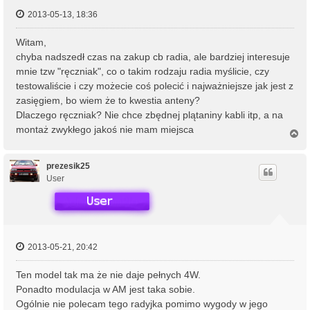
2013-05-13, 18:36
Witam,
chyba nadszedł czas na zakup cb radia, ale bardziej interesuje
mnie tzw "ręczniak", co o takim rodzaju radia myślicie, czy
testowaliście i czy możecie coś polecić i najważniejsze jak jest z
zasięgiem, bo wiem że to kwestia anteny?
Dlaczego ręczniak? Nie chce zbędnej plątaniny kabli itp, a na
montaż zwykłego jakoś nie mam miejsca
N
a
g
ó
prezesik25
r
User
ę
2013-05-21, 20:42
Ten model tak ma że nie daje pełnych 4W.
Ponadto modulacja w AM jest taka sobie.
Ogólnie nie polecam tego radyjka pomimo wygody w jego