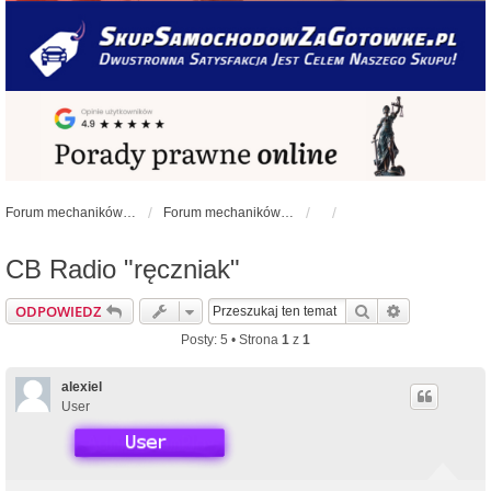
Forum mechaników samochodowych - forum-mechaniczne.pl
Forum mechaników samochodowych
CB Radio "ręczniak"
Szukaj
Wyszukiwan
ODPOWIEDZ
Posty: 5 • Strona
1
z
1
alexiel
User