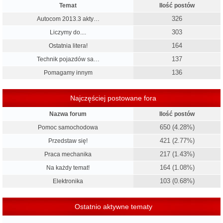
Temat
Ilość postów
326
Autocom 2013.3 akty…
303
Liczymy do....
164
Ostatnia litera!
137
Technik pojazdów sa…
136
Pomagamy innym
Najczęściej postowane fora
Nazwa forum
Ilość postów
650 (4.28%)
Pomoc samochodowa
421 (2.77%)
Przedstaw się!
217 (1.43%)
Praca mechanika
164 (1.08%)
Na każdy temat!
103 (0.68%)
Elektronika
Ostatnio aktywne tematy