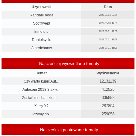
Użytkownik
Data
RandallFooda
2026-08-04, 23:54
Scotttwept
2026-08-03, 14:56
Izimoto.pl
2026-07-31, 22:02
Danielsycle
2026-07-31, 19:49
Albertchoow
2026-07-31, 15:08
Najczęściej wyświetlane tematy
Temat
Wyświetlenia
12131139
Czy warto kupić Aut…
412525
Autocom 2013.3 akty…
335852
Zostań mechanikiem …
287804
X czy Y?
259058
Liczymy do....
Najczęściej postowane tematy