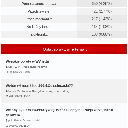
650 (4.28%)
Pomoc samochodowa
421 (2.77%)
Przedstaw się!
217 (1.43%)
Praca mechanika
164 (1.08%)
Na każdy temat!
103 (0.68%)
Elektronika
Ostatnio aktywne tematy
Wysokie obroty w WV jetta
Karol…
w
Pomoc samochodowa
2026-07-20, 20:57
Wybór wkrętarki do 300zł.Co polecacie??
Uczeń Mechanik
w
Narzędzia i sprzęt warsztatowy
2017-01-24, 15:54
Własny system inwentaryzacji części – optymalizacja zarządzania
garażem
polo.blue
w
Przedstaw się!
2026-06-02, 11:57