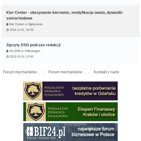
Kier Center - obszywanie kierownic, modyfikacja owalu, dywaniki
samochodowe
Kier Center
w
Ogłoszenia
2024-12-01, 04:59
Zgrzyty DSG podczas redukcji
Vw DSG
w
Volkswagen
2018-10-10, 10:00
Forum mechaników samochodowych - forum-mechaniczne.pl
Forum mechaników samochodowych
Kontakt z nami