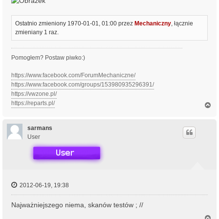
Ostatnio zmieniony 1970-01-01, 01:00 przez
Mechaniczny
, łącznie
zmieniany 1 raz.
Pomogłem? Postaw piwko:)
https://www.facebook.com/ForumMechaniczne/
https://www.facebook.com/groups/153980935296391/
https://vwzone.pl/
https://reparts.pl/
N
a
g
ó
sarmans
r
User
ę
2012-06-19, 19:38
Najważniejszego niema, skanów testów ; //
N