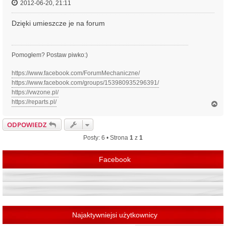
2012-06-20, 21:11
Dzięki umieszcze je na forum
Pomogłem? Postaw piwko:)
https://www.facebook.com/ForumMechaniczne/
https://www.facebook.com/groups/153980935296391/
https://vwzone.pl/
https://reparts.pl/
N
a
g
ODPOWIEDZ
ó
r
Posty: 6 • Strona
1
z
1
ę
Facebook
Najaktywniejsi użytkownicy