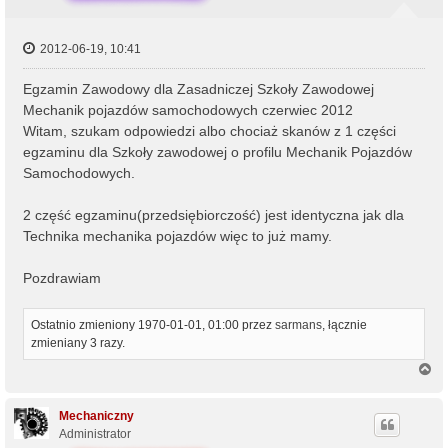
2012-06-19, 10:41
Egzamin Zawodowy dla Zasadniczej Szkoły Zawodowej
Mechanik pojazdów samochodowych czerwiec 2012
Witam, szukam odpowiedzi albo chociaż skanów z 1 części
egzaminu dla Szkoły zawodowej o profilu Mechanik Pojazdów
Samochodowych.
2 część egzaminu(przedsiębiorczość) jest identyczna jak dla
Technika mechanika pojazdów więc to już mamy.
Pozdrawiam
Ostatnio zmieniony 1970-01-01, 01:00 przez
sarmans
, łącznie
zmieniany 3 razy.
N
a
g
ó
Mechaniczny
r
Administrator