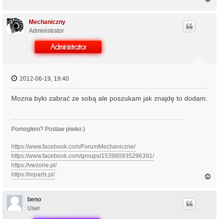
a
g
ó
Mechaniczny
r
Administrator
ę
2012-06-19, 19:40
Mozna było zabrać ze sobą ale poszukam jak znajdę to dodam.
Pomogłem? Postaw piwko:)
https://www.facebook.com/ForumMechaniczne/
https://www.facebook.com/groups/153980935296391/
https://vwzone.pl/
https://reparts.pl/
N
a
g
ó
beno
r
User
ę