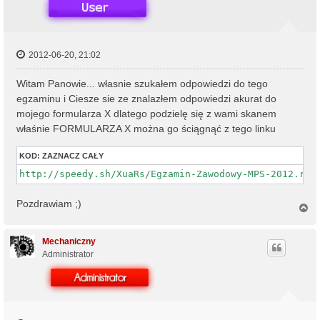
2012-06-20, 21:02
Witam Panowie... własnie szukałem odpowiedzi do tego
egzaminu i Ciesze sie ze znalazłem odpowiedzi akurat do
mojego formularza X dlatego podzielę się z wami skanem
właśnie FORMULARZA X można go ściągnąć z tego linku
KOD:
ZAZNACZ CAŁY
http://speedy.sh/XuaRs/Egzamin-Zawodowy-MPS-2012.rar
Pozdrawiam ;)
N
a
g
ó
Mechaniczny
r
Administrator
ę