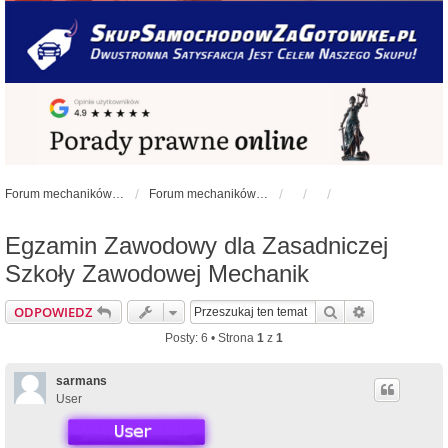
Forum mechaników samochodowych - forum-mechaniczne.pl
Forum mechaników samochodowych
Egzamin Zawodowy dla Zasadniczej
Szkoły Zawodowej Mechanik
Szukaj
Wyszukiwan
ODPOWIEDZ
Posty: 6 • Strona
1
z
1
sarmans
User