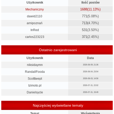
Użytkownik
Ilość postów
1688
(11.13%)
Mechaniczny
771
(5.08%)
dawid2110
713
(4.70%)
arnipoznań
531
(3.50%)
InRed
371
(2.45%)
carlos223223
Ostatnio zarejestrowani
Użytkownik
Data
niksidaymn
2026-08-09, 21:36
RandallFooda
2026-08-04, 23:54
Scotttwept
2026-08-03, 14:56
Izimoto.pl
2026-07-31, 22:02
Danielsycle
2026-07-31, 19:49
Najczęściej wyświetlane tematy
Temat
Wyświetlenia