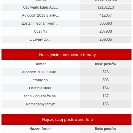
12131213
Czy warto kupić Aut…
412867
Autocom 2013.3 akty…
335893
Zostań mechanikiem …
287908
X czy Y?
259335
Liczymy do....
Najczęściej postowane tematy
Temat
Ilość postów
326
Autocom 2013.3 akty…
303
Liczymy do....
164
Ostatnia litera!
137
Technik pojazdów sa…
136
Pomagamy innym
Najczęściej postowane fora
Nazwa forum
Ilość postów