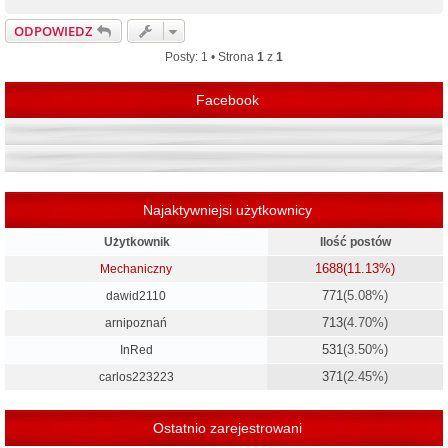
a
g
ODPOWIEDZ
ó
r
Posty: 1 • Strona
1
z
1
ę
Facebook
Najaktywniejsi użytkownicy
Użytkownik
Ilość postów
1688
(11.13%)
Mechaniczny
771
(5.08%)
dawid2110
713
(4.70%)
arnipoznań
531
(3.50%)
InRed
371
(2.45%)
carlos223223
Ostatnio zarejestrowani