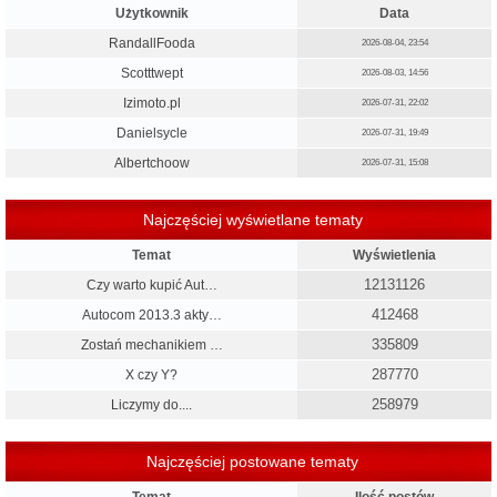
Użytkownik
Data
RandallFooda
2026-08-04, 23:54
Scotttwept
2026-08-03, 14:56
Izimoto.pl
2026-07-31, 22:02
Danielsycle
2026-07-31, 19:49
Albertchoow
2026-07-31, 15:08
Najczęściej wyświetlane tematy
Temat
Wyświetlenia
12131126
Czy warto kupić Aut…
412468
Autocom 2013.3 akty…
335809
Zostań mechanikiem …
287770
X czy Y?
258979
Liczymy do....
Najczęściej postowane tematy