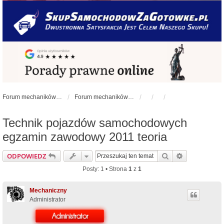
Forum mechaników samochodowych - forum-mechaniczne.pl
Forum mechaników samochodowych
Technik pojazdów samochodowych
egzamin zawodowy 2011 teoria
Szukaj
Wyszukiwan
ODPOWIEDZ
Posty: 1 • Strona
1
z
1
Mechaniczny
Administrator