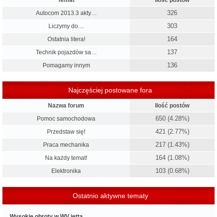
Temat
Ilość postów
326
Autocom 2013.3 akty…
303
Liczymy do....
164
Ostatnia litera!
137
Technik pojazdów sa…
136
Pomagamy innym
Najczęściej postowane fora
Nazwa forum
Ilość postów
650 (4.28%)
Pomoc samochodowa
421 (2.77%)
Przedstaw się!
217 (1.43%)
Praca mechanika
164 (1.08%)
Na każdy temat!
103 (0.68%)
Elektronika
Ostatnio aktywne tematy
Wysokie obroty w WV jetta