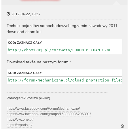
2012-04-22, 19:57
Technik pojazdów samochodowych egzamin zawodowy 2011
download chomikuj
KOD:
ZAZNACZ CAŁY
http://chomikuj.pl/corrweta/FORUM+MECHANICZNE
Download także na naszym forum :
KOD:
ZAZNACZ CAŁY
http://forum-mechaniczne.pl/dload.php?action=file&id
Pomogłem? Postaw piwko:)
https://www.facebook.com/ForumMechaniczne/
https://www.facebook.com/groups/153980935296391/
https://vwzone.pl/
https://reparts.pl/
N