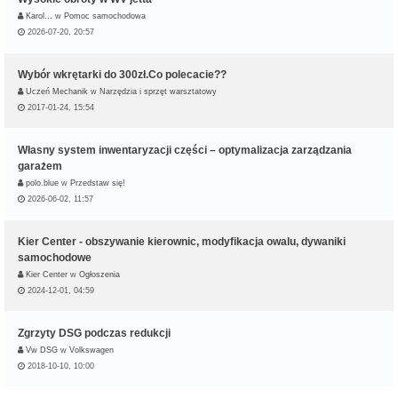
Karol…
w
Pomoc samochodowa
2026-07-20, 20:57
Wybór wkrętarki do 300zł.Co polecacie??
Uczeń Mechanik
w
Narzędzia i sprzęt warsztatowy
2017-01-24, 15:54
Własny system inwentaryzacji części – optymalizacja zarządzania
garażem
polo.blue
w
Przedstaw się!
2026-06-02, 11:57
Kier Center - obszywanie kierownic, modyfikacja owalu, dywaniki
samochodowe
Kier Center
w
Ogłoszenia
2024-12-01, 04:59
Zgrzyty DSG podczas redukcji
Vw DSG
w
Volkswagen
2018-10-10, 10:00