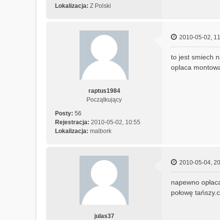
Lokalizacja:
Z Polski
2010-05-02, 11
to jest smiech 
oplaca montowa
raptus1984
Początkujący
Posty:
56
Rejestracja:
2010-05-02, 10:55
Lokalizacja:
malbork
2010-05-04, 20
napewno opłaca 
połowę tańszy.cz
julas37