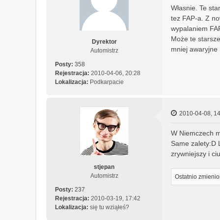
e
Własnie. Te sta
c
tez FAP-a. Z no
h
wypalaniem FAP-
a
n
Może te starsze
Dyrektor
i
mniej awaryjne 
Automistrz
c
Posty:
358
z
Rejestracja:
2010-04-06, 20:28
n
Lokalizacja:
Podkarpacie
y
2010-04-08, 14
W Niemczech m
Same zalety:D L
zrywniejszy i c
stjepan
Automistrz
Ostatnio zmieni
Posty:
237
Rejestracja:
2010-03-19, 17:42
Lokalizacja:
się tu wziąłeś?