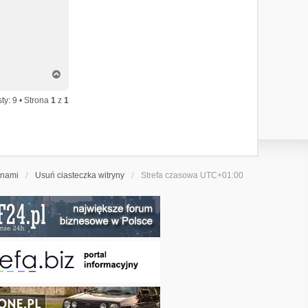
N
a
g
ty: 9 • Strona
1
z
1
ó
r
ę
 nami
Usuń ciasteczka witryny
Strefa czasowa
UTC+01:00