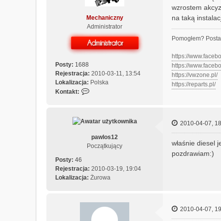
wzrostem akcyz
na taką instalac
Mechaniczny
Administrator
Pomogłem? Posta
https://www.face
Posty:
1688
https://www.face
Rejestracja:
2010-03-11, 13:54
https://vwzone.pl/
Lokalizacja:
Polska
https://reparts.pl/
S
Kontakt:
k
o
n
2010-04-07, 18
t
a
pawlos12
właśnie diesel 
k
Początkujący
t
pozdrawiam:)
Posty:
46
u
Rejestracja:
2010-03-19, 19:04
j
Lokalizacja:
Żurowa
s
i
ę
z
2010-04-07, 19
M