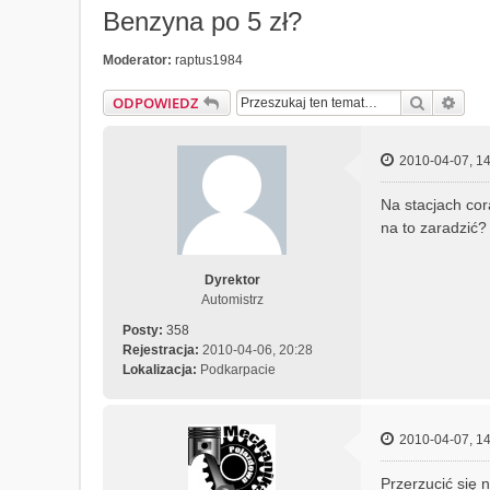
Benzyna po 5 zł?
Moderator:
raptus1984
Szukaj
Wys
ODPOWIEDZ
2010-04-07, 14
Na stacjach cor
na to zaradzić
Dyrektor
Automistrz
Posty:
358
Rejestracja:
2010-04-06, 20:28
Lokalizacja:
Podkarpacie
2010-04-07, 14
Przerzucić się n