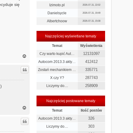
cyduje się
Izimoto.pl
2026-07-31, 22:02
Danielsycle
2026-07-31, 19:49
Albertchoow
2026-07-31, 15:08
Najczęściej wyświetlane tematy
Temat
Wyświetlenia
12131097
Czy warto kupić Aut…
N
a
412412
Autocom 2013.3 akty…
g
335771
ó
Zostań mechanikiem …
r
287743
X czy Y?
ę
258909
)
Liczymy do....
Najczęściej postowane tematy
N
Temat
Ilość postów
a
g
326
Autocom 2013.3 akty…
ó
r
303
Liczymy do....
ę