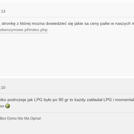
:13
 stronkę z której mozna dowiedzieć się jakie sa ceny paliw w naszych 
jebenzynowe.pl/index.php
:10
tko podrożeje jak LPG było po 90 gr to każdy zakładał LPG i momental
.xx
! Bez Dymu Nie Ma Ognia!