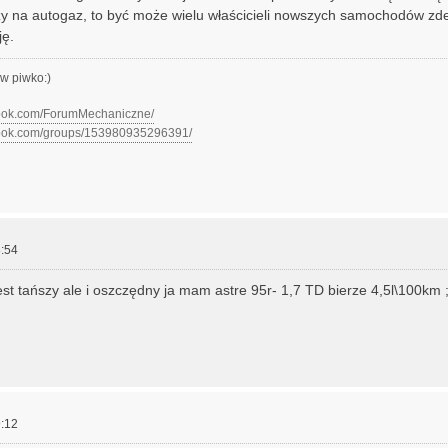
y na autogaz, to być może wielu właścicieli nowszych samochodów zde
ję.
w piwko:)
book.com/ForumMechaniczne/
book.com/groups/153980935296391/
:54
jest tańszy ale i oszczędny ja mam astre 95r- 1,7 TD bierze 4,5l\100km ;
:12