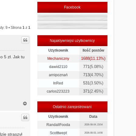
Facebook
ty: 9 • Strona
1
z
1
Najaktywniejsi użytkownicy
Użytkownik
Ilość postów
 5 zł. Jak tu
1688
(11.13%)
Mechaniczny
771
(5.08%)
dawid2110
713
(4.70%)
arnipoznań
531
(3.50%)
InRed
371
(2.45%)
carlos223223
N
Ostatnio zarejestrowani
a
g
Użytkownik
Data
ó
r
RandallFooda
2026-08-04, 23:54
ę
Scotttwept
2026-08-03, 14:56
zie straszył