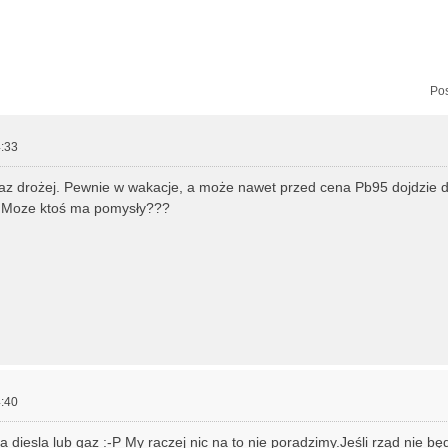
zukiwanie zaawansowane
Pos
:33
az drożej. Pewnie w wakacje, a może nawet przed cena Pb95 dojdzie do
? Moze ktoś ma pomysły???
:40
a diesla lub gaz :-P My raczej nic na to nie poradzimy.Jeśli rząd nie będ