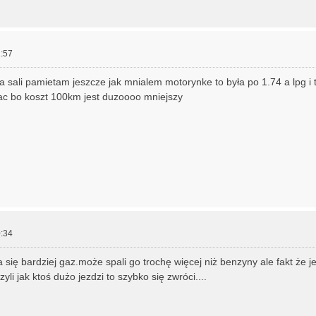
:57
na sali pamietam jeszcze jak mnialem motorynke to była po 1.74 a lpg i 
c bo koszt 100km jest duzoooo mniejszy
:34
się bardziej gaz.może spali go trochę więcej niż benzyny ale fakt że je
yli jak ktoś dużo jezdzi to szybko się zwróci....