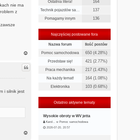
164
Ostatnia litera!
nikach nie ma
137
Technik pojazdów sa…
problem z
136
Pomagamy innym
e zawsze
Najczęściej postowane fora
Nazwa forum
Ilość postów
N
650 (4.28%)
Pomoc samochodowa
a
421 (2.77%)
Przedstaw się!
g
ó
217 (1.43%)
Praca mechanika
r
ę
164 (1.08%)
Na każdy temat!
103 (0.68%)
Elektronika
i silnik jest
Ostatnio aktywne tematy
Wysokie obroty w WV jetta
Karol…
w
Pomoc samochodowa
2026-07-20, 20:57
N
a