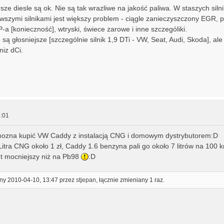
rsze diesle są ok. Nie są tak wrazliwe na jakość paliwa. W staszych sil
wszymi silnikami jest większy problem - ciągle zanieczyszczony EGR, 
a [konieczność], wtryski, świece zarowe i inne szczególiki.
 są głosniejsze [szczególnie silnik 1,9 DTi - VW, Seat, Audi, Skoda], al
niz dCi.
:01
ozna kupić VW Caddy z instalacją CNG i domowym dystrybutorem:D
itra CNG około 1 zł, Caddy 1.6 benzyna pali go około 7 litrów na 100 km 
iut mocniejszy niż na Pb98
:D
ony 2010-04-10, 13:47 przez
stjepan
, łącznie zmieniany 1 raz.