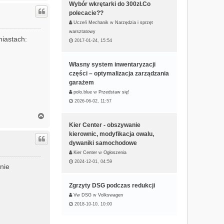
g
Wybór wkrętarki do 300zł.Co
ó
polecacie??
r
Uczeń Mechanik
w
Narzędzia i sprzęt
ę
warsztatowy
miastach:
2017-01-24, 15:54
Własny system inwentaryzacji
części – optymalizacja zarządzania
garażem
polo.blue
w
Przedstaw się!
2026-06-02, 11:57
N
a
Kier Center - obszywanie
g
kierownic, modyfikacja owalu,
ó
dywaniki samochodowe
r
Kier Center
w
Ogłoszenia
ę
2024-12-01, 04:59
nie
Zgrzyty DSG podczas redukcji
Vw DSG
w
Volkswagen
2018-10-10, 10:00