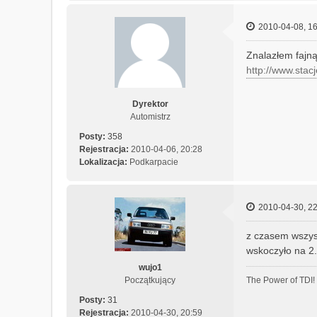
2010-04-08, 16
Znalazłem fajną
http://www.stac
Dyrektor
Automistrz
Posty:
358
Rejestracja:
2010-04-06, 20:28
Lokalizacja:
Podkarpacie
2010-04-30, 22
z czasem wszys
wskoczyło na 2
wujo1
The Power of TDI
Początkujący
Posty:
31
Rejestracja:
2010-04-30, 20:59