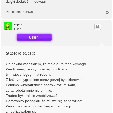
dzięki dodałeś mi odwagi
Pomogłem-Pochwal
N
a
g
ó
rupcio
r
User
ę
2010-05-20, 13:35
Od dawna wiedziałem, że moje auto tego wymaga.
Wiedziałem, że czym dłużej to odkładam,
tym więcej będę miał roboty.
Z każdym tygodniem coraz gorzej było kierować.
Pomimo wewnętrznych oporów rozumiałem,
że ta robota mnie nie ominie.
Trudno było mi się zmobilizować.
Domownicy ponaglali, że muszę się za to wziąć!
Wreszcie dzisiaj, po krótkiej kontemplacji,
zmobilizowałem się.