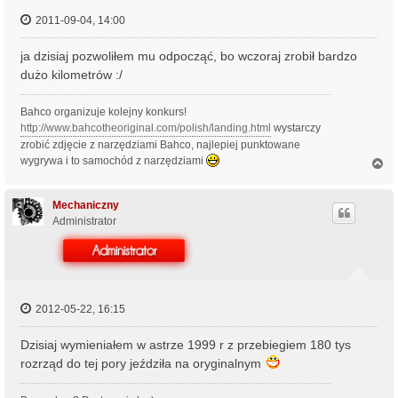
2011-09-04, 14:00
ja dzisiaj pozwoliłem mu odpocząć, bo wczoraj zrobił bardzo
dużo kilometrów :/
Bahco organizuje kolejny konkurs!
http://www.bahcotheoriginal.com/polish/landing.html
wystarczy
zrobić zdjęcie z narzędziami Bahco, najlepiej punktowane
wygrywa i to samochód z narzędziami
N
a
g
ó
Mechaniczny
r
Administrator
ę
2012-05-22, 16:15
Dzisiaj wymieniałem w astrze 1999 r z przebiegiem 180 tys
rozrząd do tej pory jeździła na oryginalnym