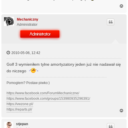
N
a
g
ó
Mechaniczny
r
Administrator
ę
2010-05-06, 12:42
Golf 3 wymieniłem tylne amortyzatory jeden już nie nadawał się
do niczego
Pomogłem? Postaw piwko:)
https://www.facebook.com/ForumMechaniczne/
https://www.facebook.com/groups/153980935296391/
https://vwzone.pl/
https://reparts.pl/
N
a
g
ó
stjepan