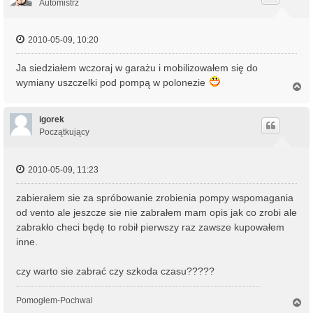
r
Automistrz
ę
2010-05-09, 10:20
Ja siedziałem wczoraj w garażu i mobilizowałem się do
wymiany uszczelki pod pompą w polonezie
N
a
g
ó
igorek
r
Początkujący
ę
2010-05-09, 11:23
zabierałem sie za spróbowanie zrobienia pompy wspomagania
od vento ale jeszcze sie nie zabrałem mam opis jak co zrobi ale
zabrakło checi będę to robił pierwszy raz zawsze kupowałem
inne.
czy warto sie zabrać czy szkoda czasu?????
Pomogłem-Pochwal
N