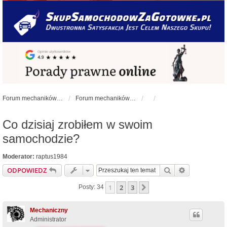
Forum mechaników samochodowych - forum-mechaniczne.pl
Forum mechaników samochodowych
Co dzisiaj zrobiłem w swoim
samochodzie?
Moderator:
raptus1984
Szukaj
Wyszukiwan
ODPOWIEDZ
1
2
3
Następna
Posty: 34
Mechaniczny
Administrator