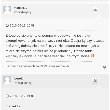
a
g
ó
maciek12
r
Początkujący
ę
2010-05-19, 16:08
Z tego co sie orientuje, pompa w budowie nie jest taka
skomplikowana, jak na pierwszy rzut oka. Obejrz ją, czy jeszcze
coś z niej dałoby się zrobić, czy rozklekotana na maxa, jak w
miare sie trzyma, to bier sie za je robote :-) Troche taniej
wyjdzie, jak nowa, a bedziesz wiedział, na czym stoisz
Bez majzla i bez młota to c&$%, a nie robota :-P
N
a
g
ó
igorek
r
Początkujący
ę
2010-05-19, 21:00
maciek12