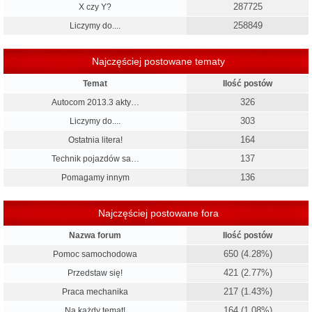
287725
X czy Y?
258849
Liczymy do....
Najczęściej postowane tematy
Temat
Ilość postów
326
Autocom 2013.3 akty…
303
Liczymy do....
164
Ostatnia litera!
137
Technik pojazdów sa…
136
Pomagamy innym
Najczęściej postowane fora
Nazwa forum
Ilość postów
650 (4.28%)
Pomoc samochodowa
421 (2.77%)
Przedstaw się!
217 (1.43%)
Praca mechanika
164 (1.08%)
Na każdy temat!