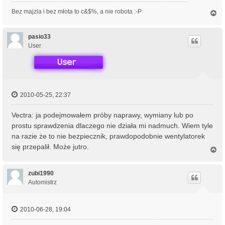
Bez majzla i bez młota to c&$%, a nie robota :-P
N
a
g
ó
pasio33
r
User
ę
2010-05-25, 22:37
Vectra: ja podejmowałem próby naprawy, wymiany lub po
prostu sprawdzenia dlaczego nie działa mi nadmuch. Wiem tyle
na razie że to nie bezpiecznik, prawdopodobnie wentylatorek
się przepalił. Może jutro.
N
a
g
ó
zubi1990
r
Automistrz
ę
2010-06-28, 19:04