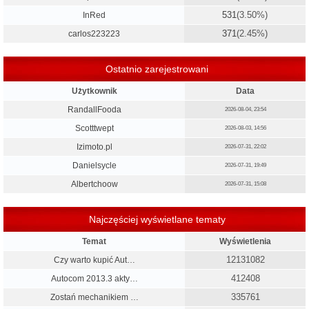
531
(3.50%)
InRed
371
(2.45%)
carlos223223
Ostatnio zarejestrowani
Użytkownik
Data
RandallFooda
2026-08-04, 23:54
Scotttwept
2026-08-03, 14:56
Izimoto.pl
2026-07-31, 22:02
Danielsycle
2026-07-31, 19:49
Albertchoow
2026-07-31, 15:08
Najczęściej wyświetlane tematy
Temat
Wyświetlenia
12131082
Czy warto kupić Aut…
412408
Autocom 2013.3 akty…
335761
Zostań mechanikiem …