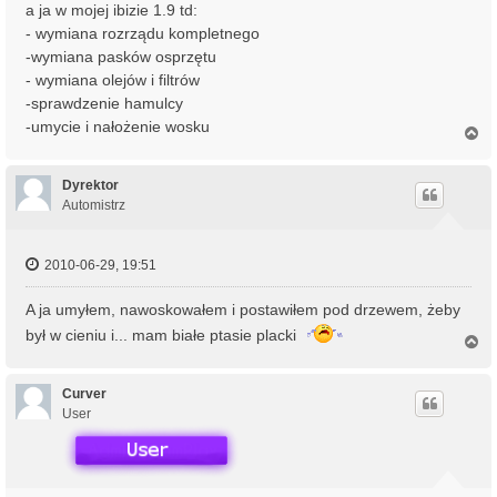
a ja w mojej ibizie 1.9 td:
- wymiana rozrządu kompletnego
-wymiana pasków osprzętu
- wymiana olejów i filtrów
-sprawdzenie hamulcy
-umycie i nałożenie wosku
N
a
g
ó
Dyrektor
r
Automistrz
ę
2010-06-29, 19:51
A ja umyłem, nawoskowałem i postawiłem pod drzewem, żeby
był w cieniu i... mam białe ptasie placki
N
a
g
ó
Curver
r
User
ę