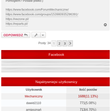
Pomogłem? Postaw piwko:)
https://www.facebook.com/ForumMechaniczne/
https://www.facebook.com/groups/153980935296391/
https://vwzone.pl/
https://reparts.pl/
N
a
g
ODPOWIEDZ
ó
r
1
2
3
Następna
Posty: 34
ę
Facebook
Najaktywniejsi użytkownicy
Użytkownik
Ilość postów
1688
(11.13%)
Mechaniczny
771
(5.08%)
dawid2110
713
(4.70%)
arnipoznań