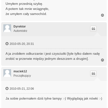
Umyłem przednią szybę.
A potem tak mnie wciągnęło,
że umyłem cały samochód.
N
a
g
ó
Dyrektor
r
Automistrz
ę
2010-05-20, 20:31
A ja zrobiłem odkurzanie i jest czysciutki [tyle tylko dałem radę
zrobić w przerwie między jednym deszczem a drugim].
N
a
g
ó
maciek12
r
Początkujący
ę
2010-05-21, 22:06
Ja sobie polernałem dziś tylne lampy :-) Wyglądają jak nówki :-)