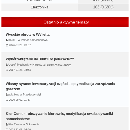
103 (0.68%)
Elektronika
Ostatnio aktywne tematy
Wysokie obroty w WV jetta
Karol…
w
Pomoc samochodowa
2026-07-20, 20:57
Wybór wkrętarki do 300zł.Co polecacie??
Uczeń Mechanik
w
Narzędzia i sprzęt warsztatowy
2017-01-24, 15:54
Własny system inwentaryzacji części – optymalizacja zarządzania
garażem
polo.blue
w
Przedstaw się!
2026-06-02, 11:57
Kier Center - obszywanie kierownic, modyfikacja owalu, dywaniki
samochodowe
Kier Center
w
Ogłoszenia
2024-12-01, 04:59