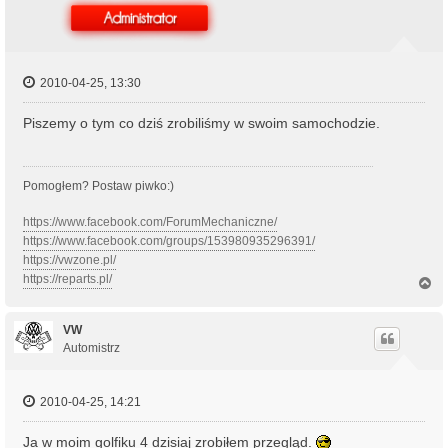
2010-04-25, 13:30
Piszemy o tym co dziś zrobiliśmy w swoim samochodzie.
Pomogłem? Postaw piwko:)
https://www.facebook.com/ForumMechaniczne/
https://www.facebook.com/groups/153980935296391/
https://vwzone.pl/
https://reparts.pl/
N
a
g
ó
VW
r
Automistrz
ę
2010-04-25, 14:21
Ja w moim golfiku 4 dzisiaj zrobiłem przegląd.