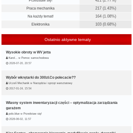
421 (2.77%)
Przedstaw się!
217 (1.43%)
Praca mechanika
164 (1.08%)
Na każdy temat!
103 (0.68%)
Elektronika
Ostatnio aktywne tematy
Wysokie obroty w WV jetta
Karol…
w
Pomoc samochodowa
2026-07-20, 20:57
Wybór wkrętarki do 300zł.Co polecacie??
Uczeń Mechanik
w
Narzędzia i sprzęt warsztatowy
2017-01-24, 15:54
Własny system inwentaryzacji części – optymalizacja zarządzania
garażem
polo.blue
w
Przedstaw się!
2026-06-02, 11:57