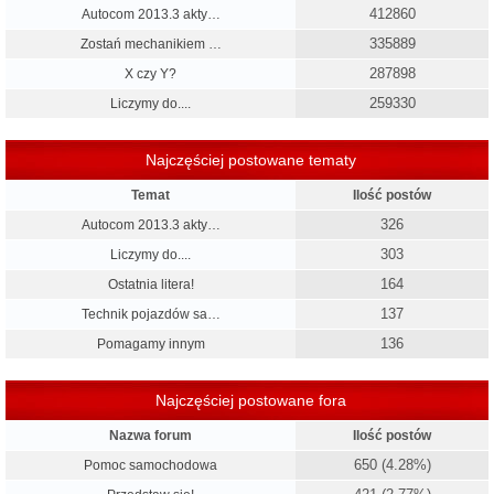
412860
Autocom 2013.3 akty…
335889
Zostań mechanikiem …
287898
X czy Y?
259330
Liczymy do....
Najczęściej postowane tematy
Temat
Ilość postów
326
Autocom 2013.3 akty…
303
Liczymy do....
164
Ostatnia litera!
137
Technik pojazdów sa…
136
Pomagamy innym
Najczęściej postowane fora
Nazwa forum
Ilość postów
650 (4.28%)
Pomoc samochodowa