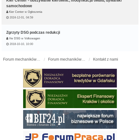
Kier Center - obszywanie kierownic, modyfikacja owalu, dywaniki
samochodowe
Kier Center
w
Ogłoszenia
2024-12-01, 04:59
Zgrzyty DSG podczas redukcji
Vw DSG
w
Volkswagen
2018-10-10, 10:00
Forum mechaników samochodowych - forum-mechaniczne.pl
Forum mechaników samochodowych
Kontakt z nami