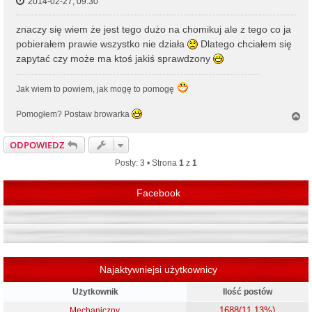
2014-02-27, 09:30
znaczy się wiem że jest tego dużo na chomikuj ale z tego co ja
pobierałem prawie wszystko nie działa
Dlatego chciałem się
zapytać czy może ma ktoś jakiś sprawdzony
Jak wiem to powiem, jak mogę to pomogę
Pomogłem? Postaw browarka
N
a
g
ODPOWIEDZ
ó
r
Posty: 3 • Strona
1
z
1
ę
Facebook
Najaktywniejsi użytkownicy
Użytkownik
Ilość postów
1688
(11.13%)
Mechaniczny