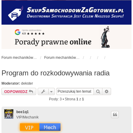
Forum mechaników samochodowych - forum-mechaniczne.pl
Forum mechaników samochodowych
Program do rozkodowywania radia
Moderator:
dekster
Szukaj
Wyszukiwan
ODPOWIEDZ
Posty: 3 • Strona
1
z
1
bee1q1
VIP/Mechanik