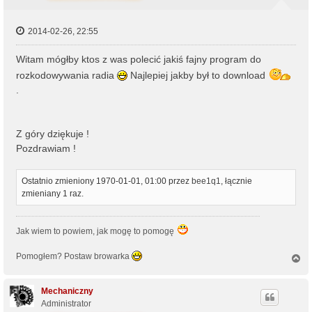
2014-02-26, 22:55
Witam mógłby ktos z was polecić jakiś fajny program do
rozkodowywania radia
Najlepiej jakby był to download
.
Z góry dziękuje !
Pozdrawiam !
Ostatnio zmieniony 1970-01-01, 01:00 przez
bee1q1
, łącznie
zmieniany 1 raz.
Jak wiem to powiem, jak mogę to pomogę
Pomogłem? Postaw browarka
N
a
g
ó
Mechaniczny
r
Administrator