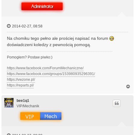
ę
2014-02-27, 08:58
Na chomiku tego pełno ale prościej napisać na forum
doświadczeni koledzy z pewnością pomogą.
Pomogłem? Postaw piwko:)
https://www.facebook.com/ForumMechaniczne/
https://www.facebook.com/groups/153980935296391/
https://vwzone.pl/
https://reparts.pl/
N
a
g
ó
bee1q1
r
VIP/Mechanik
ę