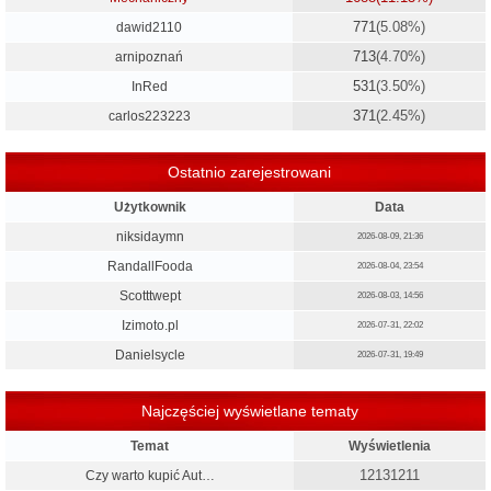
771
(5.08%)
dawid2110
713
(4.70%)
arnipoznań
531
(3.50%)
InRed
371
(2.45%)
carlos223223
Ostatnio zarejestrowani
Użytkownik
Data
niksidaymn
2026-08-09, 21:36
RandallFooda
2026-08-04, 23:54
Scotttwept
2026-08-03, 14:56
Izimoto.pl
2026-07-31, 22:02
Danielsycle
2026-07-31, 19:49
Najczęściej wyświetlane tematy
Temat
Wyświetlenia
12131211
Czy warto kupić Aut…