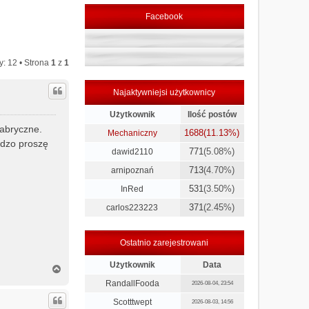
Facebook
y: 12 • Strona
1
z
1
Najaktywniejsi użytkownicy
Użytkownik
Ilość postów
fabryczne.
1688
(11.13%)
Mechaniczny
rdzo proszę
771
(5.08%)
dawid2110
713
(4.70%)
arnipoznań
531
(3.50%)
InRed
371
(2.45%)
carlos223223
Ostatnio zarejestrowani
Użytkownik
Data
N
a
RandallFooda
2026-08-04, 23:54
g
ó
Scotttwept
2026-08-03, 14:56