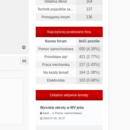
164
Ostatnia litera!
137
Technik pojazdów sa…
136
Pomagamy innym
Najczęściej postowane fora
Nazwa forum
Ilość postów
N
650 (4.28%)
Pomoc samochodowa
a
g
421 (2.77%)
Przedstaw się!
ó
217 (1.43%)
Praca mechanika
r
ę
164 (1.08%)
Na każdy temat!
103 (0.68%)
Elektronika
Ostatnio aktywne tematy
Wysokie obroty w WV jetta
Karol…
w
Pomoc samochodowa
2026-07-20, 20:57