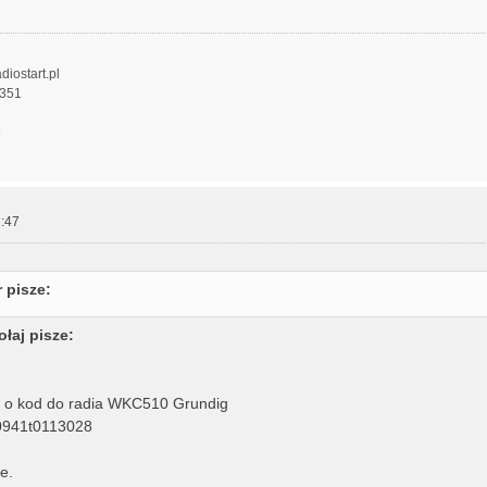
diostart.pl
 351
5
:47
 pisze:
ołaj pisze:
 o kod do radia WKC510 Grundig
0941t0113028
e.