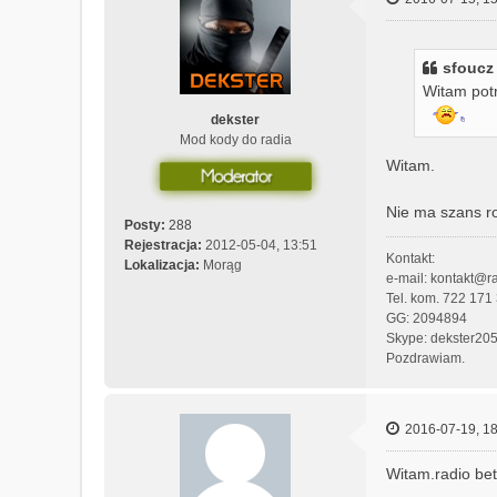
sfoucz 
Witam pot
dekster
Mod kody do radia
Witam.
Nie ma szans ro
Posty:
288
Rejestracja:
2012-05-04, 13:51
Kontakt:
Lokalizacja:
Morąg
e-mail: kontakt@ra
Tel. kom. 722 171
GG: 2094894
Skype: dekster20
Pozdrawiam.
2016-07-19, 18
Witam.radio b