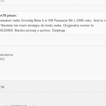
:27
n78 pisze:
siadam radio Grundig Beta 4 w VW Passacie B4 z 1996 roku. Jest to r
 Niestety nie mam dostępu do kodu radia. Oryginalny numer to
15959. Bardzo proszę o pomoc. Dziękuję .
diostart.pl
 351
5
:56