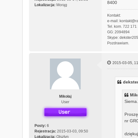
8400
Lokalizacja:
Morąg
Kontakt:
e-mail: kontakt@ra
Tel. kom. 722 171
GG: 2094894
Skype: dekster20
Pozdrawiam.
2015-03-05, 11
dekster
Mik
Mikołaj
Siema.
User
Proszę
nr GR
Posty:
6
Rejestracja:
2015-03-03, 09:50
dziękuj
Lokalizacja:
Olsztyn