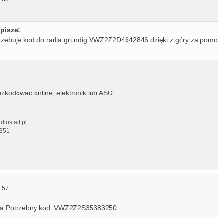
pisze:
rzebuje kod do radia grundig VWZ2Z2D4642846 dzięki z góry za pomo
zkodować online, elektronik lub ASO.
diostart.pl
 351
5
:57
eta.Potrzebny kod. VWZ2Z2S35383250