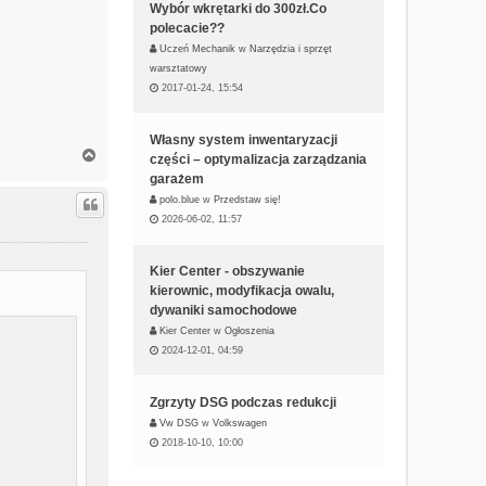
Wybór wkrętarki do 300zł.Co
polecacie??
Uczeń Mechanik
w
Narzędzia i sprzęt
warsztatowy
2017-01-24, 15:54
Własny system inwentaryzacji
N
części – optymalizacja zarządzania
a
garażem
g
polo.blue
w
Przedstaw się!
ó
2026-06-02, 11:57
r
ę
Kier Center - obszywanie
kierownic, modyfikacja owalu,
dywaniki samochodowe
Kier Center
w
Ogłoszenia
2024-12-01, 04:59
Zgrzyty DSG podczas redukcji
Vw DSG
w
Volkswagen
2018-10-10, 10:00