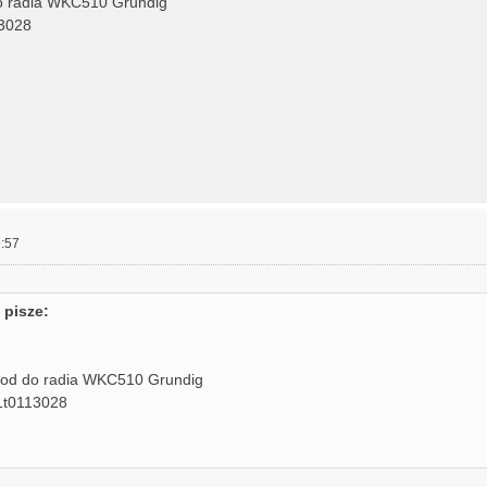
o radia WKC510 Grundig
3028
:57
 pisze:
kod do radia WKC510 Grundig
1t0113028