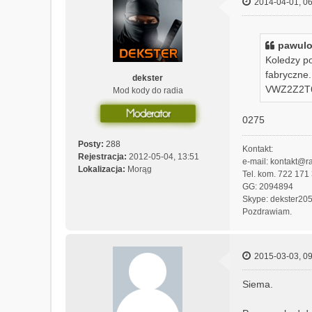
2014-04-01, 06
pawulo
Koledzy po
fabryczne.
dekster
VWZ2Z2T65
Mod kody do radia
0275
Posty:
288
Kontakt:
Rejestracja:
2012-05-04, 13:51
e-mail: kontakt@ra
Lokalizacja:
Morąg
Tel. kom. 722 171
GG: 2094894
Skype: dekster20
Pozdrawiam.
2015-03-03, 09
Siema.