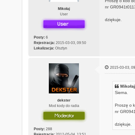
Proszę o kod d
nr GR0941t011
Mikołaj
User
dziękuje.
Posty:
6
Rejestracja:
2015-03-03, 09:50
Lokalizacja:
Olsztyn
2015-03-03, 09
Mikołaj
Siema.
dekster
Proszę o 
Mod kody do radia
nr GR094
dziękuje.
Posty:
288
Rejestracja:
2012-05-04, 13:51