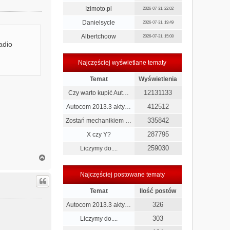
r
Izimoto.pl
2026-07-31, 22:02
ę
Danielsycle
2026-07-31, 19:49
Albertchoow
2026-07-31, 15:08
adio
Najczęściej wyświetlane tematy
Temat
Wyświetlenia
12131133
Czy warto kupić Aut…
412512
Autocom 2013.3 akty…
335842
Zostań mechanikiem …
287795
X czy Y?
259030
Liczymy do....
N
a
g
Najczęściej postowane tematy
ó
r
Temat
Ilość postów
ę
326
Autocom 2013.3 akty…
303
Liczymy do....