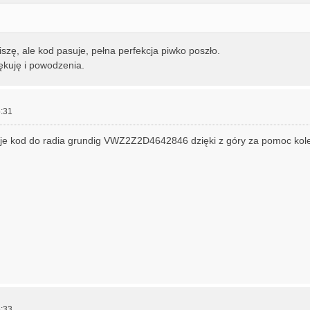
szę, ale kod pasuje, pełna perfekcja piwko poszło.
ękuję i powodzenia.
:31
je kod do radia grundig VWZ2Z2D4642846 dzięki z góry za pomoc ko
:33