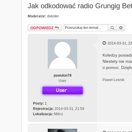
Jak odkodować radio Grungig Be
Moderator:
dekster
Szukaj
Wys
ODPOWIEDZ
2014-03-31, 22
Koledzy posiada
Niestety nie m
o pomoc. Dzięku
pawulon78
Pawel-Lesnik
User
Posty:
1
Rejestracja:
2014-03-31, 21:59
Lokalizacja:
Milicz