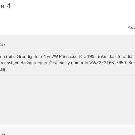
ta 4
zukiwanie zaawansowane
Post
:17
m radio Grundig Beta 4 w VW Passacie B4 z 1996 roku. Jest to radio 
am dostępu do kodu radia. Oryginalny numer to VWZ2Z2T6515959. Ba
ję .