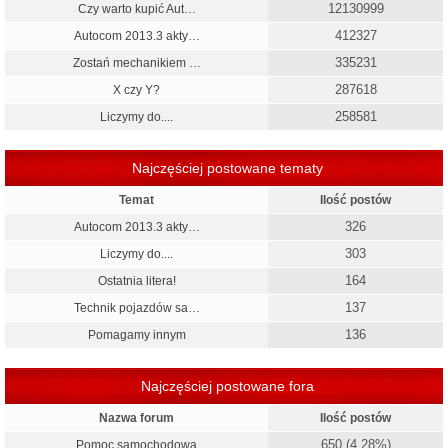
12130999
Czy warto kupić Aut…
412327
Autocom 2013.3 akty…
335231
Zostań mechanikiem …
287618
X czy Y?
258581
Liczymy do....
Najczęściej postowane tematy
Temat
Ilość postów
326
Autocom 2013.3 akty…
303
Liczymy do....
164
Ostatnia litera!
137
Technik pojazdów sa…
136
Pomagamy innym
Najczęściej postowane fora
Nazwa forum
Ilość postów
650 (4.28%)
Pomoc samochodowa