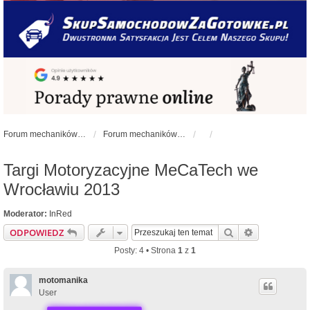
Forum mechaników samochodowych - forum-mechaniczne.pl
Forum mechaników samochodowych
Targi Motoryzacyjne MeCaTech we
Wrocławiu 2013
Moderator:
InRed
Szukaj
Wyszukiwan
ODPOWIEDZ
Posty: 4 • Strona
1
z
1
motomanika
User