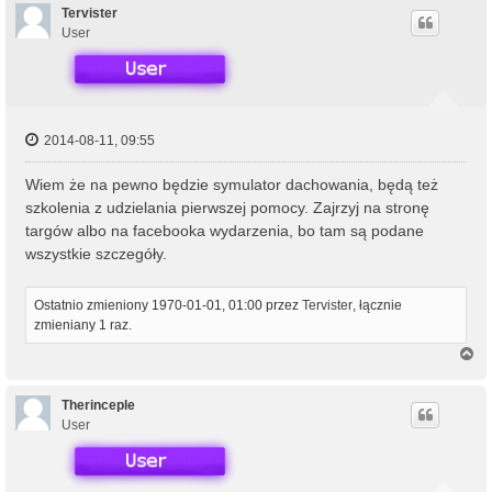
ó
Tervister
r
User
ę
2014-08-11, 09:55
Wiem że na pewno będzie symulator dachowania, będą też
szkolenia z udzielania pierwszej pomocy. Zajrzyj na stronę
targów albo na facebooka wydarzenia, bo tam są podane
wszystkie szczegóły.
Ostatnio zmieniony 1970-01-01, 01:00 przez
Tervister
, łącznie
zmieniany 1 raz.
N
a
g
ó
Therinceple
r
User
ę