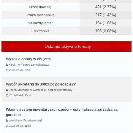
421 (2.77%)
Przedstaw się!
217 (1.43%)
Praca mechanika
164 (1.08%)
Na każdy temat!
103 (0.68%)
Elektronika
Ostatnio aktywne tematy
Wysokie obroty w WV jetta
Karol…
w
Pomoc samochodowa
2026-07-20, 20:57
Wybór wkrętarki do 300zł.Co polecacie??
Uczeń Mechanik
w
Narzędzia i sprzęt warsztatowy
2017-01-24, 15:54
Własny system inwentaryzacji części – optymalizacja zarządzania
garażem
polo.blue
w
Przedstaw się!
2026-06-02, 11:57