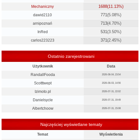
1688
(11.13%)
Mechaniczny
771
(5.08%)
dawid2110
713
(4.70%)
arnipoznań
531
(3.50%)
InRed
371
(2.45%)
carlos223223
Ostatnio zarejestrowani
Użytkownik
Data
RandallFooda
2026-08-04, 23:54
Scotttwept
2026-08-03, 14:56
Izimoto.pl
2026-07-31, 22:02
Danielsycle
2026-07-31, 19:49
Albertchoow
2026-07-31, 15:08
Najczęściej wyświetlane tematy
Temat
Wyświetlenia