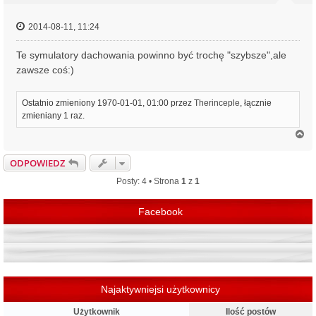
2014-08-11, 11:24
Te symulatory dachowania powinno być trochę "szybsze",ale
zawsze coś:)
Ostatnio zmieniony 1970-01-01, 01:00 przez
Therinceple
, łącznie
zmieniany 1 raz.
N
a
g
ODPOWIEDZ
ó
r
Posty: 4 • Strona
1
z
1
ę
Facebook
Najaktywniejsi użytkownicy
Użytkownik
Ilość postów