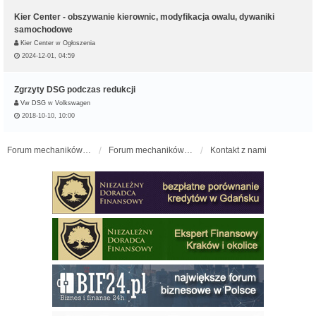
Kier Center - obszywanie kierownic, modyfikacja owalu, dywaniki
samochodowe
Kier Center
w
Ogłoszenia
2024-12-01, 04:59
Zgrzyty DSG podczas redukcji
Vw DSG
w
Volkswagen
2018-10-10, 10:00
Forum mechaników samochodowych - forum-mechaniczne.pl
Forum mechaników samochodowych
Kontakt z nami