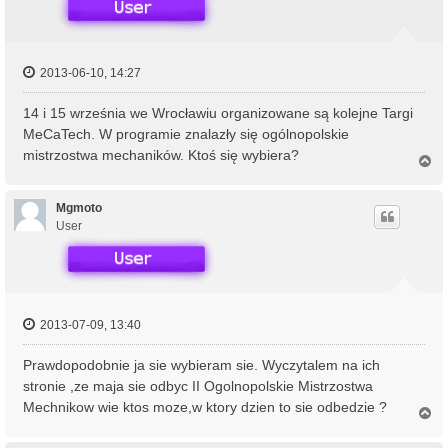
2013-06-10, 14:27
14 i 15 września we Wrocławiu organizowane są kolejne Targi
MeCaTech. W programie znalazły się ogólnopolskie
mistrzostwa mechaników. Ktoś się wybiera?
N
a
g
ó
Mgmoto
r
User
ę
2013-07-09, 13:40
Prawdopodobnie ja sie wybieram sie. Wyczytalem na ich
stronie ,ze maja sie odbyc II Ogolnopolskie Mistrzostwa
Mechnikow wie ktos moze,w ktory dzien to sie odbedzie ?
N
a
g