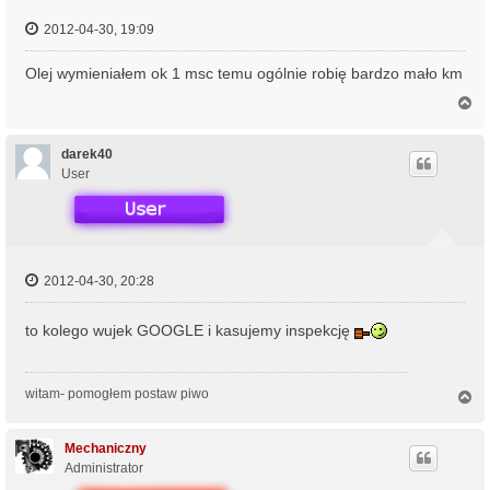
2012-04-30, 19:09
Olej wymieniałem ok 1 msc temu ogólnie robię bardzo mało km
N
a
g
ó
darek40
r
User
ę
2012-04-30, 20:28
to kolego wujek GOOGLE i kasujemy inspekcję
witam- pomogłem postaw piwo
N
a
g
ó
Mechaniczny
r
Administrator
ę