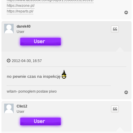
https://vwzone.pl/
https://reparts.pl/
N
a
g
ó
darek40
r
User
ę
2012-04-30, 16:57
no pewnie czas na inspekcję
witam- pomogłem postaw piwo
N
a
g
ó
Clio12
r
User
ę