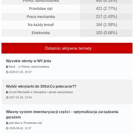
650 (4.28%)
Pomoc samochodowa
421 (2.77%)
Przedstaw się!
217 (1.43%)
Praca mechanika
164 (1.08%)
Na każdy temat!
103 (0.68%)
Elektronika
Ostatnio aktywne tematy
Wysokie obroty w WV jetta
Karol…
w
Pomoc samochodowa
2026-07-20, 20:57
Wybór wkrętarki do 300zł.Co polecacie??
Uczeń Mechanik
w
Narzędzia i sprzęt warsztatowy
2017-01-24, 15:54
Własny system inwentaryzacji części – optymalizacja zarządzania
garażem
polo.blue
w
Przedstaw się!
2026-06-02, 11:57