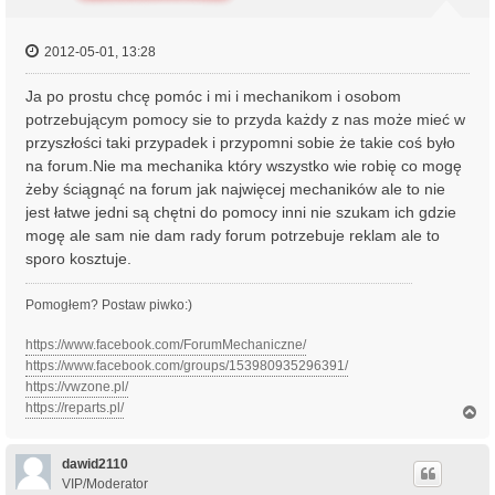
2012-05-01, 13:28
Ja po prostu chcę pomóc i mi i mechanikom i osobom
potrzebującym pomocy sie to przyda każdy z nas może mieć w
przyszłości taki przypadek i przypomni sobie że takie coś było
na forum.Nie ma mechanika który wszystko wie robię co mogę
żeby ściągnąć na forum jak najwięcej mechaników ale to nie
jest łatwe jedni są chętni do pomocy inni nie szukam ich gdzie
mogę ale sam nie dam rady forum potrzebuje reklam ale to
sporo kosztuje.
Pomogłem? Postaw piwko:)
https://www.facebook.com/ForumMechaniczne/
https://www.facebook.com/groups/153980935296391/
https://vwzone.pl/
https://reparts.pl/
N
a
g
ó
dawid2110
r
VIP/Moderator