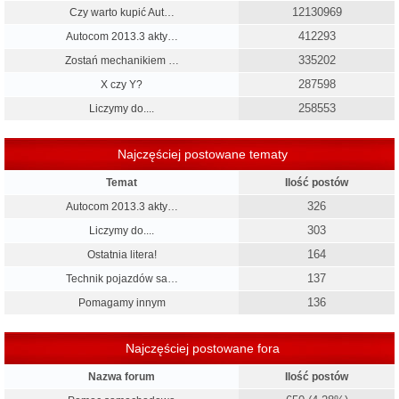
12130969
Czy warto kupić Aut…
412293
Autocom 2013.3 akty…
335202
Zostań mechanikiem …
287598
X czy Y?
258553
Liczymy do....
Najczęściej postowane tematy
Temat
Ilość postów
326
Autocom 2013.3 akty…
303
Liczymy do....
164
Ostatnia litera!
137
Technik pojazdów sa…
136
Pomagamy innym
Najczęściej postowane fora
Nazwa forum
Ilość postów