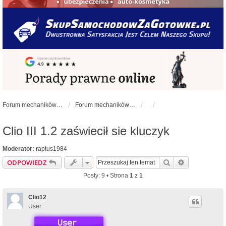
Forum mechaników samochodowych - forum-mechaniczne.pl
Forum mechaników samochodowych
Clio III 1.2 zaświecił sie kluczyk
Moderator:
raptus1984
Szukaj
Wyszukiwan
ODPOWIEDZ
Posty: 9 • Strona
1
z
1
Clio12
User