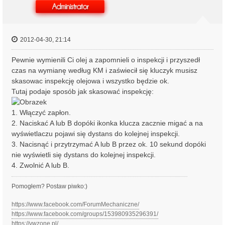
2012-04-30, 21:14
Pewnie wymienili Ci olej a zapomnieli o inspekcji i przyszedł
czas na wymianę według KM i zaświecił się kluczyk musisz
skasowac inspekcję olejowa i wszystko będzie ok.
Tutaj podaje sposób jak skasować inspekcję:
1. Włączyć zapłon.
2. Naciskać A lub B dopóki ikonka klucza zacznie migać a na
wyświetlaczu pojawi się dystans do kolejnej inspekcji.
3. Nacisnąć i przytrzymać A lub B przez ok. 10 sekund dopóki
nie wyświetli się dystans do kolejnej inspekcji.
4. Zwolnić A lub B.
Pomogłem? Postaw piwko:)
https://www.facebook.com/ForumMechaniczne/
https://www.facebook.com/groups/153980935296391/
https://vwzone.pl/