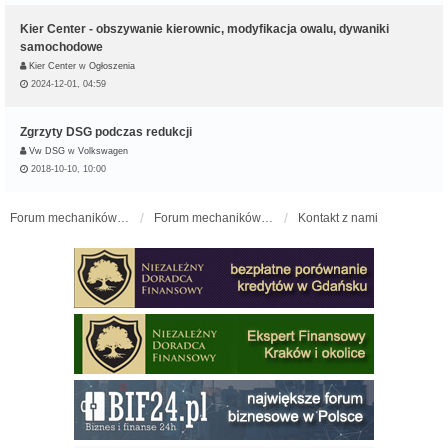
Kier Center - obszywanie kierownic, modyfikacja owalu, dywaniki
samochodowe
Kier Center
w
Ogłoszenia
2024-12-01, 04:59
Zgrzyty DSG podczas redukcji
Vw DSG
w
Volkswagen
2018-10-10, 10:00
Forum mechaników samochodowych - forum-mechaniczne.pl
Forum mechaników samochodowych
Kontakt z nami