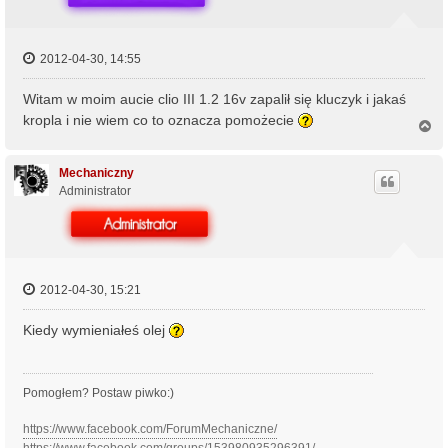
2012-04-30, 14:55
Witam w moim aucie clio III 1.2 16v zapalił się kluczyk i jakaś
kropla i nie wiem co to oznacza pomożecie
N
a
g
ó
Mechaniczny
r
Administrator
ę
2012-04-30, 15:21
Kiedy wymieniałeś olej
Pomogłem? Postaw piwko:)
https://www.facebook.com/ForumMechaniczne/
https://www.facebook.com/groups/153980935296391/