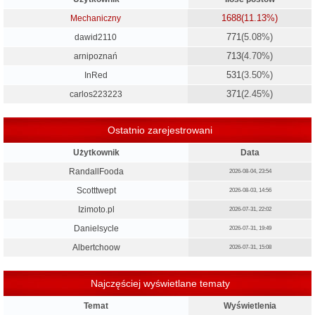
1688
(11.13%)
Mechaniczny
771
(5.08%)
dawid2110
713
(4.70%)
arnipoznań
531
(3.50%)
InRed
371
(2.45%)
carlos223223
Ostatnio zarejestrowani
Użytkownik
Data
RandallFooda
2026-08-04, 23:54
Scotttwept
2026-08-03, 14:56
Izimoto.pl
2026-07-31, 22:02
Danielsycle
2026-07-31, 19:49
Albertchoow
2026-07-31, 15:08
Najczęściej wyświetlane tematy
Temat
Wyświetlenia