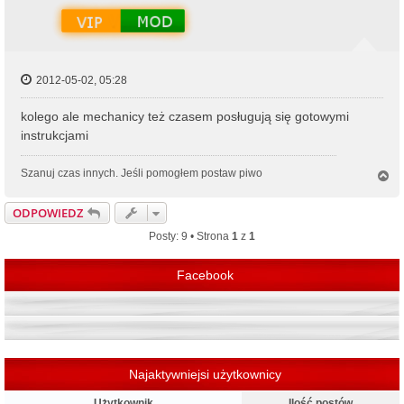
ę
2012-05-02, 05:28
kolego ale mechanicy też czasem posługują się gotowymi
instrukcjami
Szanuj czas innych. Jeśli pomogłem postaw piwo
N
a
g
ODPOWIEDZ
ó
r
Posty: 9 • Strona
1
z
1
ę
Facebook
Najaktywniejsi użytkownicy
Użytkownik
Ilość postów