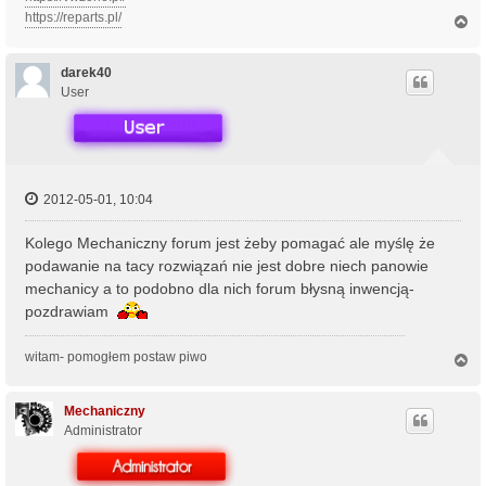
https://reparts.pl/
N
a
g
ó
darek40
r
User
ę
2012-05-01, 10:04
Kolego Mechaniczny forum jest żeby pomagać ale myślę że
podawanie na tacy rozwiązań nie jest dobre niech panowie
mechanicy a to podobno dla nich forum błysną inwencją-
pozdrawiam
witam- pomogłem postaw piwo
N
a
g
ó
Mechaniczny
r
Administrator
ę