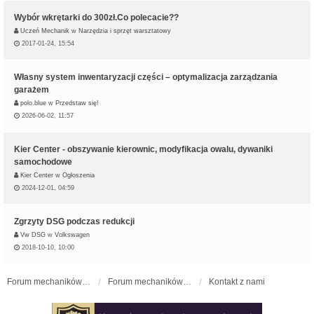
Wybór wkrętarki do 300zł.Co polecacie??
Uczeń Mechanik
w
Narzędzia i sprzęt warsztatowy
2017-01-24, 15:54
Własny system inwentaryzacji części – optymalizacja zarządzania
garażem
polo.blue
w
Przedstaw się!
2026-06-02, 11:57
Kier Center - obszywanie kierownic, modyfikacja owalu, dywaniki
samochodowe
Kier Center
w
Ogłoszenia
2024-12-01, 04:59
Zgrzyty DSG podczas redukcji
Vw DSG
w
Volkswagen
2018-10-10, 10:00
Forum mechaników samochodowych - forum-mechaniczne.pl
Forum mechaników samochodowych
Kontakt z nami