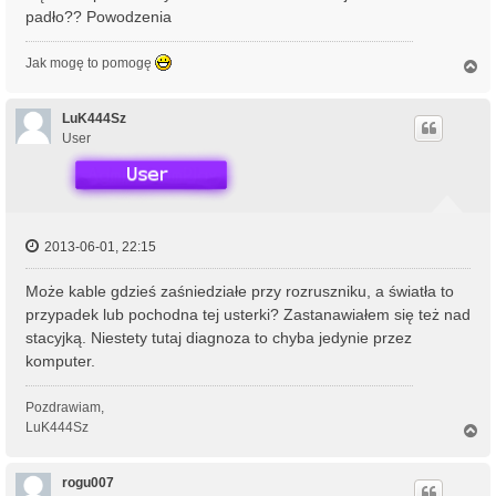
padło?? Powodzenia
Jak mogę to pomogę
N
a
g
ó
LuK444Sz
r
User
ę
2013-06-01, 22:15
Może kable gdzieś zaśniedziałe przy rozruszniku, a światła to
przypadek lub pochodna tej usterki? Zastanawiałem się też nad
stacyjką. Niestety tutaj diagnoza to chyba jedynie przez
komputer.
Pozdrawiam,
LuK444Sz
N
a
g
ó
rogu007