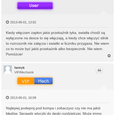
2013-06-01, 13:02
Kiedy włączam zapłon jakis przekaźnik tyka, swiatła chodź są
wyłączone na desce to się włączają, a kiedy chce włączyć silnik
to rozrusznik nie załącza i swiatło w liczniku przygasa. Nie wiem
co to może być jakiś przekaźnik albo bezpiecznik. Nie wiem.
Pomóżcie!
N
a
g
ó
henryk
r
VIP/Mechanik
ę
2013-06-01, 16:09
Najlepiej podepnij pod kompa i zobaczysz czy nie ma jakiś
błędów. Sprawdz wtyczki do deski rozdzielczej. Może immo