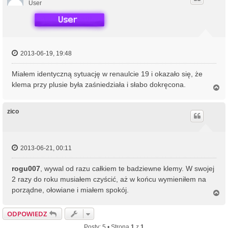
r
User
ę
2013-06-19, 19:48
Miałem identyczną sytuację w renaulcie 19 i okazało się, że
klema przy plusie była zaśniedziała i słabo dokręcona.
N
a
g
ó
zico
r
ę
2013-06-21, 00:11
rogu007
, wywal od razu całkiem te badziewne klemy. W swojej
2 razy do roku musiałem czyścić, aż w końcu wymieniłem na
porządne, ołowiane i miałem spokój.
N
a
g
ODPOWIEDZ
ó
r
Posty: 5 • Strona
1
z
1