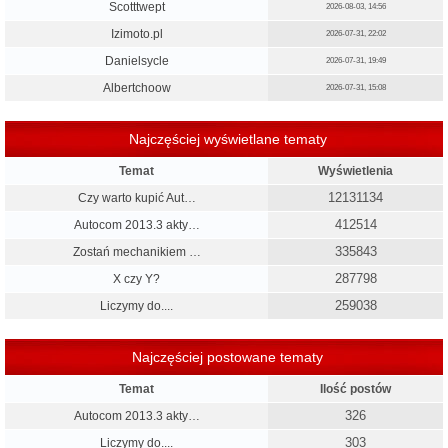
Scotttwept
2026-08-03, 14:56
Izimoto.pl
2026-07-31, 22:02
Danielsycle
2026-07-31, 19:49
Albertchoow
2026-07-31, 15:08
Najczęściej wyświetlane tematy
Temat
Wyświetlenia
12131134
Czy warto kupić Aut…
412514
Autocom 2013.3 akty…
335843
Zostań mechanikiem …
287798
X czy Y?
259038
Liczymy do....
Najczęściej postowane tematy
Temat
Ilość postów
326
Autocom 2013.3 akty…
303
Liczymy do....