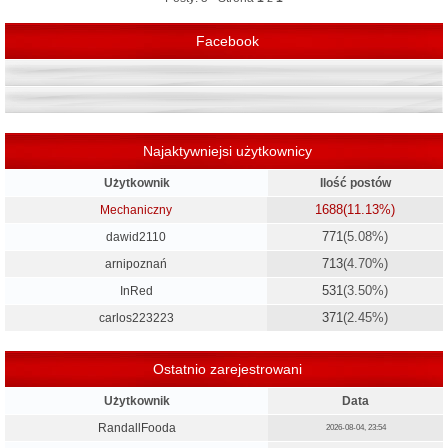
ę
Facebook
Najaktywniejsi użytkownicy
Użytkownik
Ilość postów
1688
(11.13%)
Mechaniczny
771
(5.08%)
dawid2110
713
(4.70%)
arnipoznań
531
(3.50%)
InRed
371
(2.45%)
carlos223223
Ostatnio zarejestrowani
Użytkownik
Data
RandallFooda
2026-08-04, 23:54