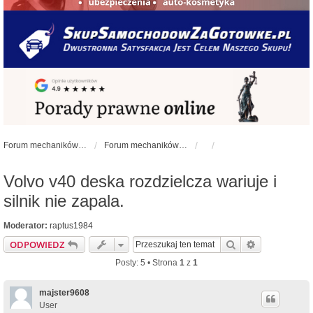
Forum mechaników samochodowych - forum-mechaniczne.pl
Forum mechaników samochodowych
Volvo v40 deska rozdzielcza wariuje i
silnik nie zapala.
Moderator:
raptus1984
Szukaj
Wyszukiwan
ODPOWIEDZ
Posty: 5 • Strona
1
z
1
majster9608
User