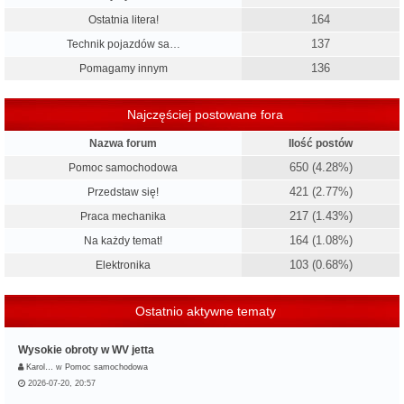
164
Ostatnia litera!
137
Technik pojazdów sa…
136
Pomagamy innym
Najczęściej postowane fora
Nazwa forum
Ilość postów
650 (4.28%)
Pomoc samochodowa
421 (2.77%)
Przedstaw się!
217 (1.43%)
Praca mechanika
164 (1.08%)
Na każdy temat!
103 (0.68%)
Elektronika
Ostatnio aktywne tematy
Wysokie obroty w WV jetta
Karol…
w
Pomoc samochodowa
2026-07-20, 20:57