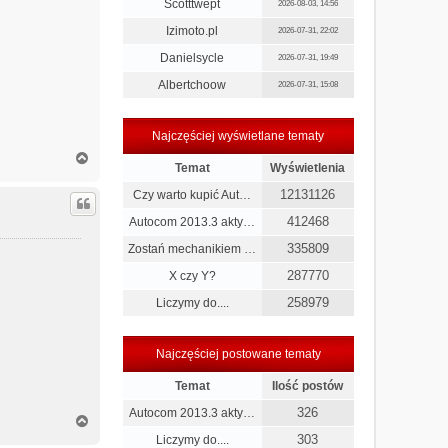
Scotttwept
2026-08-03, 14:56
Izimoto.pl
2026-07-31, 22:02
Danielsycle
2026-07-31, 19:49
Albertchoow
2026-07-31, 15:08
Najczęściej wyświetlane tematy
N
Temat
Wyświetlenia
a
g
12131126
Czy warto kupić Aut…
ó
r
412468
Autocom 2013.3 akty…
ę
335809
Zostań mechanikiem …
287770
X czy Y?
258979
Liczymy do....
Najczęściej postowane tematy
Temat
Ilość postów
326
Autocom 2013.3 akty…
N
a
303
Liczymy do....