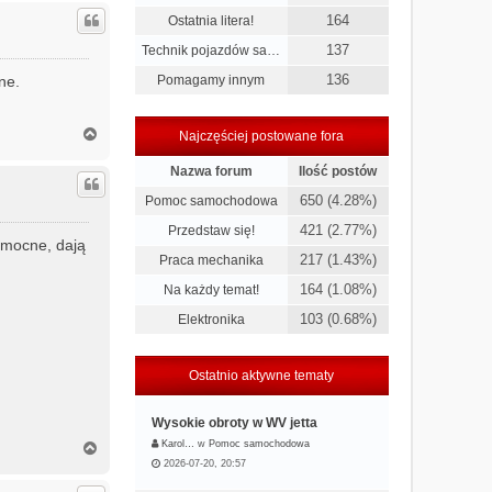
g
164
ó
Ostatnia litera!
r
137
Technik pojazdów sa…
ę
136
ne.
Pomagamy innym
N
Najczęściej postowane fora
a
g
Nazwa forum
Ilość postów
ó
650 (4.28%)
Pomoc samochodowa
r
ę
421 (2.77%)
Przedstaw się!
 mocne, dają
217 (1.43%)
Praca mechanika
164 (1.08%)
Na każdy temat!
103 (0.68%)
Elektronika
Ostatnio aktywne tematy
Wysokie obroty w WV jetta
N
Karol…
w
Pomoc samochodowa
a
2026-07-20, 20:57
g