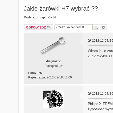
Jakie żarówki H7 wybrać ??
Moderator:
raptus1984
Szukaj
Wys
ODPOWIEDZ
2012-11-04, 15
Witam jakie ża
kupić zwykłe za
diagnostic
Początkujący
Posty:
75
Rejestracja:
2012-02-18, 11:09
2012-11-04, 15
Philips X-TREME
żywotność wydaj