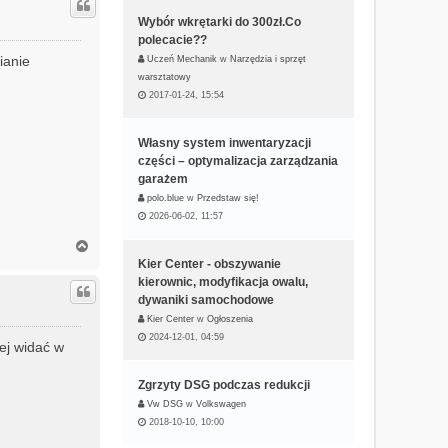
ó
r
Wybór wkrętarki do 300zł.Co
ę
polecacie??
ianie
Uczeń Mechanik
w
Narzędzia i sprzęt
warsztatowy
2017-01-24, 15:54
Własny system inwentaryzacji
części – optymalizacja zarządzania
garażem
polo.blue
w
Przedstaw się!
2026-06-02, 11:57
N
a
Kier Center - obszywanie
g
kierownic, modyfikacja owalu,
ó
dywaniki samochodowe
r
Kier Center
w
Ogłoszenia
ę
2024-12-01, 04:59
ej widać w
Zgrzyty DSG podczas redukcji
Vw DSG
w
Volkswagen
2018-10-10, 10:00