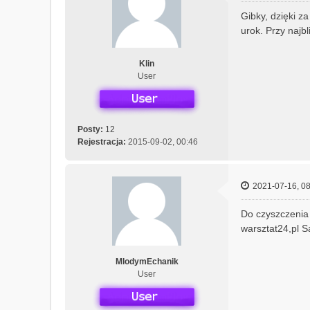
Gibky, dzięki za
urok. Przy najbl
Klin
User
Posty:
12
Rejestracja:
2015-09-02, 00:46
2021-07-16, 08
Do czyszczenia 
warsztat24,pl S
MlodymEchanik
User