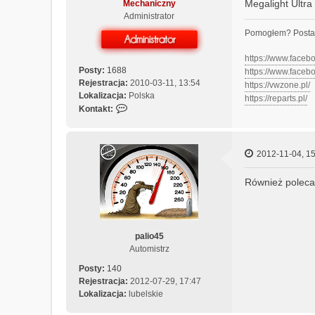
Megalight Ultra
Mechaniczny
Administrator
Pomogłem? Posta
https://www.face
Posty:
1688
https://www.face
Rejestracja:
2010-03-11, 13:54
https://vwzone.pl/
Lokalizacja:
Polska
https://reparts.pl/
S
Kontakt:
k
o
n
2012-11-04, 15
t
a
Również poleca
k
t
u
j
s
palio45
i
Automistrz
ę
Posty:
140
z
Rejestracja:
2012-07-29, 17:47
M
Lokalizacja:
lubelskie
e
c