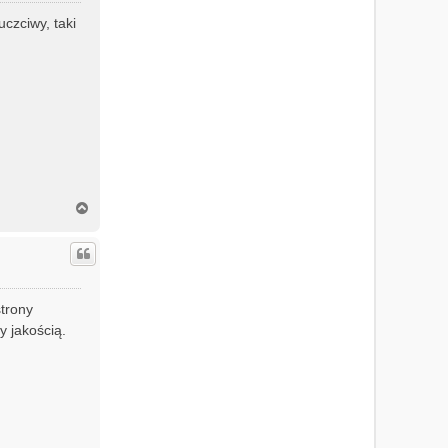
ę
uczciwy, taki
N
a
g
ó
r
ę
trony
y jakością.