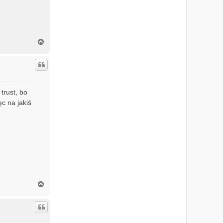
N
a
g
ó
r
ę
trust, bo
c na jakiś
N
a
g
ó
r