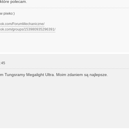
 które polecam.
w piwko:)
book.com/ForumMechaniczne/
book.com/groups/153980935296391/
:45
m Tungsramy Megalight Ultra. Moim zdaniem są najlepsze.