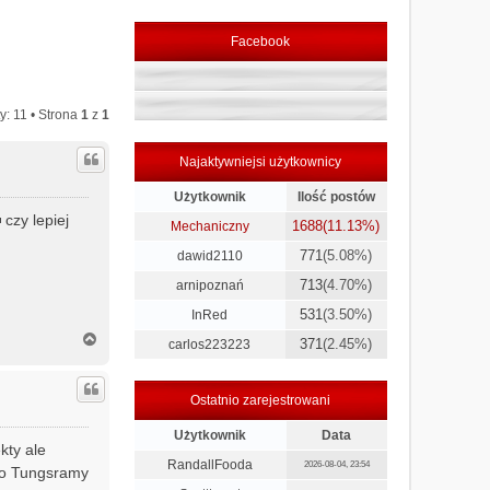
Facebook
y: 11 • Strona
1
z
1
Najaktywniejsi użytkownicy
Użytkownik
Ilość postów
czy lepiej
1688
(11.13%)
Mechaniczny
771
(5.08%)
dawid2110
713
(4.70%)
arnipoznań
531
(3.50%)
InRed
N
371
(2.45%)
carlos223223
a
g
ó
Ostatnio zarejestrowani
r
ę
Użytkownik
Data
kty ale
RandallFooda
2026-08-04, 23:54
 to Tungsramy