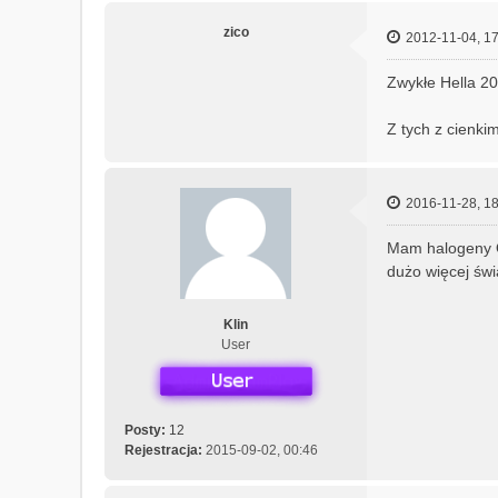
h
a
zico
2012-11-04, 17
n
i
Zwykłe Hella 20
c
z
Z tych z cienki
n
y
2016-11-28, 18
Mam halogeny O
dużo więcej świ
Klin
User
Posty:
12
Rejestracja:
2015-09-02, 00:46