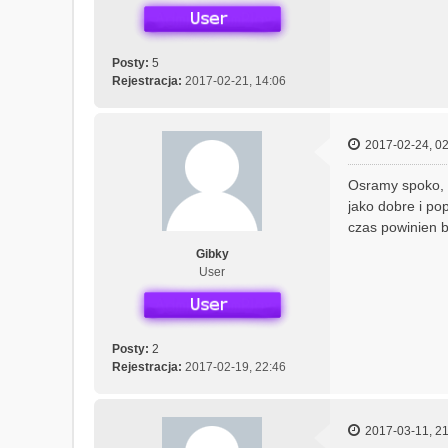
Posty:
5
Rejestracja:
2017-02-21, 14:06
2017-02-24, 02
Osramy spoko, t
jako dobre i po
czas powinien b
Gibky
User
Posty:
2
Rejestracja:
2017-02-19, 22:46
2017-03-11, 21