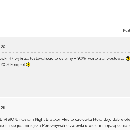
zukiwanie zaawansowane
Post
:20
rówki H7 wybrać, testowaliście te osramy + 90%, warto zainwestować
 20 zł komplet
:26
 VISION, i Osram Night Breaker Plus to czołówka która daje dobre efe
e mi się jest mniejsza.Porównywalne żarówki o wiele mniejszej cenie