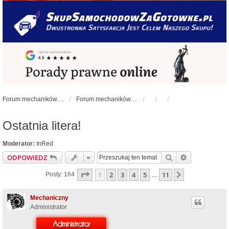
Forum mechaników samochodowych - forum-mechaniczne.pl
Forum mechaników samochodowych
Ostatnia litera!
Moderator:
InRed
Szukaj
Wyszukiwan
ODPOWIEDZ
Strona
1
z
11
1
2
3
4
5
11
Następna
Posty: 164
…
Mechaniczny
Administrator