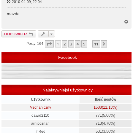
2010-04-09, 22:04
mazda
N
a
g
ODPOWIEDZ
ó
r
Strona
1
z
11
1
2
3
4
5
11
Następna
Posty: 164
…
ę
Facebook
Najaktywniejsi użytkownicy
Użytkownik
Ilość postów
1688
(11.13%)
Mechaniczny
771
(5.08%)
dawid2110
713
(4.70%)
arnipoznań
531
(3.50%)
InRed