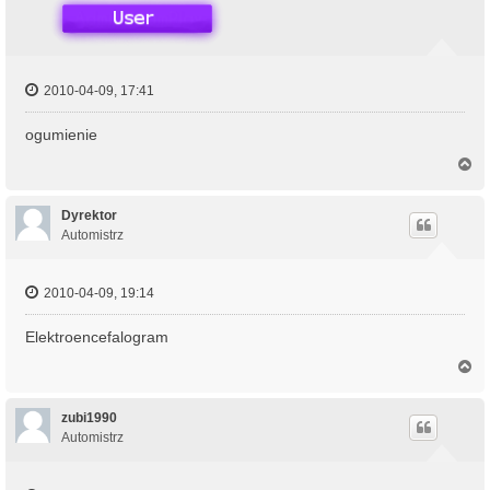
2010-04-09, 17:41
ogumienie
N
a
g
ó
Dyrektor
r
Automistrz
ę
2010-04-09, 19:14
Elektroencefalogram
N
a
g
ó
zubi1990
r
Automistrz
ę