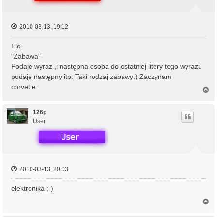
2010-03-13, 19:12
Elo
"Zabawa"
Podaje wyraz ,i następna osoba do ostatniej litery tego wyrazu
podaje następny itp. Taki rodzaj zabawy:) Zaczynam
corvette
N
a
g
ó
126p
r
User
ę
2010-03-13, 20:03
elektronika ;-)
N
a
g