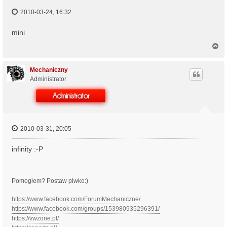
2010-03-24, 16:32
mini
N
a
g
ó
Mechaniczny
r
Administrator
ę
2010-03-31, 20:05
infinity :-P
Pomogłem? Postaw piwko:)
https://www.facebook.com/ForumMechaniczne/
https://www.facebook.com/groups/153980935296391/
https://vwzone.pl/