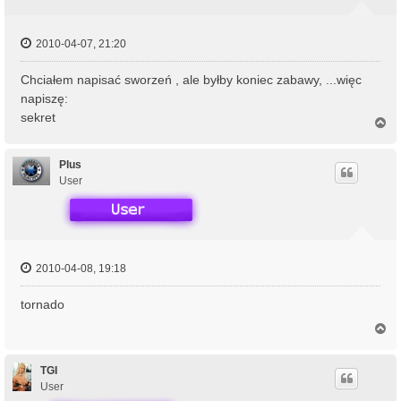
ę
2010-04-07, 21:20
Chciałem napisać sworzeń , ale byłby koniec zabawy, ...więc
napiszę:
sekret
N
a
g
ó
Plus
r
User
ę
2010-04-08, 19:18
tornado
N
a
g
ó
TGI
r
User
ę