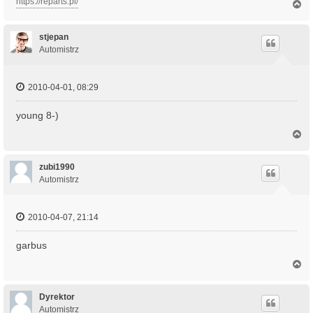
https://reparts.pl/
N
a
g
ó
stjepan
r
Automistrz
ę
2010-04-01, 08:29
young 8-)
N
a
g
ó
zubi1990
r
Automistrz
ę
2010-04-07, 21:14
garbus
N
a
g
ó
Dyrektor
r
Automistrz