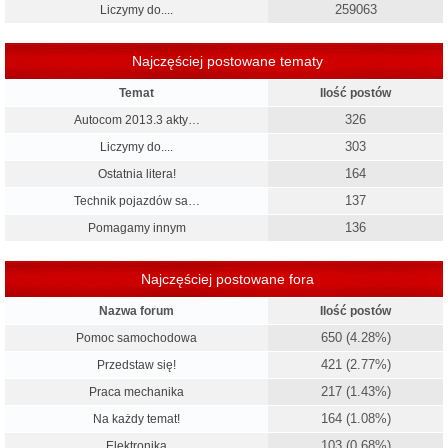
259063
Liczymy do....
Najczęściej postowane tematy
Temat
Ilość postów
326
Autocom 2013.3 akty…
303
Liczymy do....
164
Ostatnia litera!
137
Technik pojazdów sa…
136
Pomagamy innym
Najczęściej postowane fora
Nazwa forum
Ilość postów
650 (4.28%)
Pomoc samochodowa
421 (2.77%)
Przedstaw się!
217 (1.43%)
Praca mechanika
164 (1.08%)
Na każdy temat!
103 (0.68%)
Elektronika