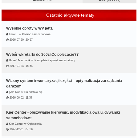
Ostatnio aktywne tematy
Wysokie obroty w WV jetta
Karol…
w
Pomoc samochodowa
2026-07-20, 20:57
Wybór wkrętarki do 300zł.Co polecacie??
Uczeń Mechanik
w
Narzędzia i sprzęt warsztatowy
2017-01-24, 15:54
Własny system inwentaryzacji części – optymalizacja zarządzania
garażem
polo.blue
w
Przedstaw się!
2026-06-02, 11:57
Kier Center - obszywanie kierownic, modyfikacja owalu, dywaniki
samochodowe
Kier Center
w
Ogłoszenia
2024-12-01, 04:59