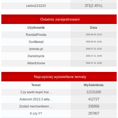
371
(2.45%)
carlos223223
Ostatnio zarejestrowani
Użytkownik
Data
RandallFooda
2026-08-04, 23:54
Scotttwept
2026-08-03, 14:56
Izimoto.pl
2026-07-31, 22:02
Danielsycle
2026-07-31, 19:49
Albertchoow
2026-07-31, 15:08
Najczęściej wyświetlane tematy
Temat
Wyświetlenia
12131168
Czy warto kupić Aut…
412727
Autocom 2013.3 akty…
335856
Zostań mechanikiem …
287807
X czy Y?