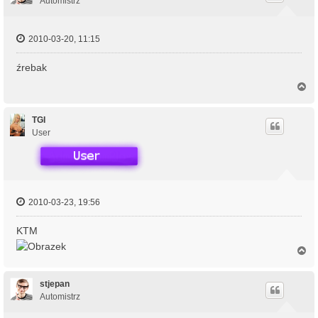
Automistrz
ę
2010-03-20, 11:15
źrebak
N
a
g
ó
TGI
r
User
ę
2010-03-23, 19:56
KTM
N
a
g
ó
stjepan
r
Automistrz
ę