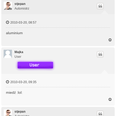
ó
stjepan
r
Automistrz
ę
2010-03-20, 08:57
aluminium
N
a
g
ó
Majka
r
User
ę
2010-03-20, 09:35
miedź :lol:
N
a
g
ó
stjepan
r