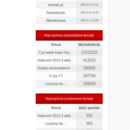
Izimoto.pl
2026-07-31, 22:02
Danielsycle
2026-07-31, 19:49
Albertchoow
2026-07-31, 15:08
Najczęściej wyświetlane tematy
Temat
Wyświetlenia
12131133
Czy warto kupić Aut…
412510
Autocom 2013.3 akty…
335835
Zostań mechanikiem …
287794
X czy Y?
259020
Liczymy do....
Najczęściej postowane tematy
Temat
Ilość postów
326
Autocom 2013.3 akty…
303
Liczymy do....