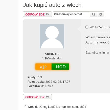
Jak kupić auto z włoch
Szukaj
Wys
ODPOWIEDZ
2014-05-13, 09
Witam zamierzam 
Auto ma wrócić 
Szanuj czas innyc
dawid2110
VIP/Moderator
Posty:
771
Rejestracja:
2012-02-25, 17:07
Lokalizacja:
Kielce
ODPOWIEDZ
Wróć do „Chcę kupić lub kupiłem samochód”