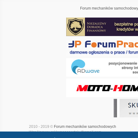
Forum mechaników samochodowyc
2010 - 2019 ©
Forum mechaników samochodowych
Współpraca: reklamanaportalu@gmail.com
Projekt i realizacja:
Adwave - marketing internetowy
|
Mapa witry