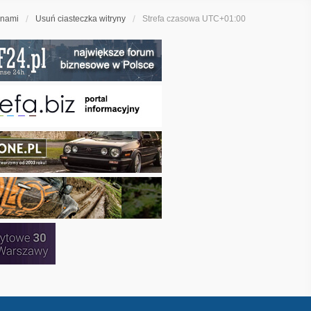
 nami
Usuń ciasteczka witryny
Strefa czasowa
UTC+01:00