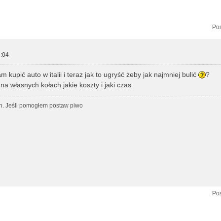
zukiwanie zaawansowane
Pos
:04
kupić auto w italii i teraz jak to ugryść żeby jak najmniej bulić
?
na własnych kołach jakie koszty i jaki czas
h. Jeśli pomogłem postaw piwo
Pos