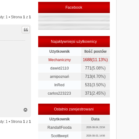
Facebook
ty: 1 • Strona
1
z
1
Najaktywniejsi użytkownicy
Użytkownik
Ilość postów
1688
(11.13%)
Mechaniczny
771
(5.08%)
dawid2110
713
(4.70%)
arnipoznań
531
(3.50%)
InRed
371
(2.45%)
carlos223223
N
Ostatnio zarejestrowani
a
g
Użytkownik
Data
ty: 1 • Strona
1
z
1
ó
RandallFooda
2026-08-04, 23:54
r
ę
Scotttwept
2026-08-03, 14:56