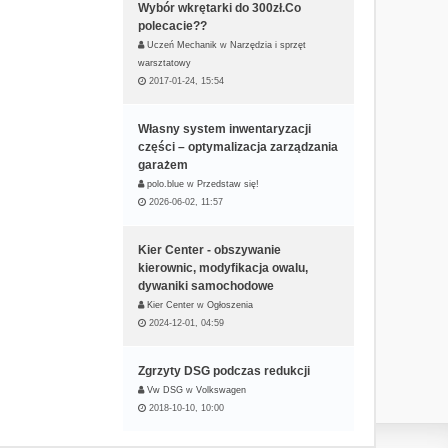
Wybór wkrętarki do 300zł.Co
polecacie??
Uczeń Mechanik
w
Narzędzia i sprzęt
warsztatowy
2017-01-24, 15:54
Własny system inwentaryzacji
części – optymalizacja zarządzania
garażem
polo.blue
w
Przedstaw się!
2026-06-02, 11:57
Kier Center - obszywanie
kierownic, modyfikacja owalu,
dywaniki samochodowe
Kier Center
w
Ogłoszenia
2024-12-01, 04:59
Zgrzyty DSG podczas redukcji
Vw DSG
w
Volkswagen
2018-10-10, 10:00