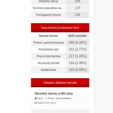
164
Ostatnia litera!
137
Technik pojazdów sa…
136
Pomagamy innym
Najczęściej postowane fora
Nazwa forum
Ilość postów
650 (4.28%)
Pomoc samochodowa
421 (2.77%)
Przedstaw się!
217 (1.43%)
Praca mechanika
164 (1.08%)
Na każdy temat!
103 (0.68%)
Elektronika
Ostatnio aktywne tematy
Wysokie obroty w WV jetta
Karol…
w
Pomoc samochodowa
2026-07-20, 20:57