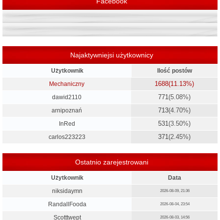
Facebook
Najaktywniejsi użytkownicy
Użytkownik
Ilość postów
1688
(11.13%)
Mechaniczny
771
(5.08%)
dawid2110
713
(4.70%)
arnipoznań
531
(3.50%)
InRed
371
(2.45%)
carlos223223
Ostatnio zarejestrowani
Użytkownik
Data
niksidaymn
2026-08-09, 21:36
RandallFooda
2026-08-04, 23:54
Scotttwept
2026-08-03, 14:56