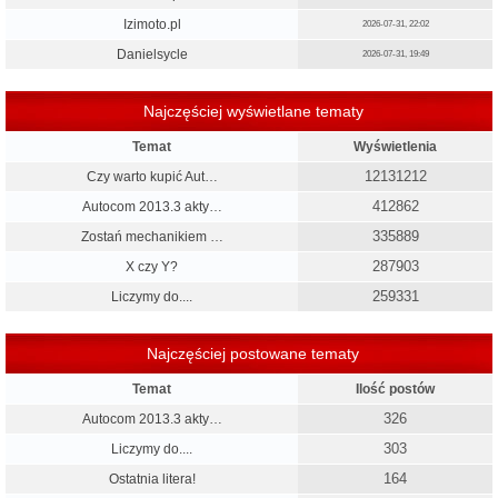
Izimoto.pl
2026-07-31, 22:02
Danielsycle
2026-07-31, 19:49
Najczęściej wyświetlane tematy
Temat
Wyświetlenia
12131212
Czy warto kupić Aut…
412862
Autocom 2013.3 akty…
335889
Zostań mechanikiem …
287903
X czy Y?
259331
Liczymy do....
Najczęściej postowane tematy
Temat
Ilość postów
326
Autocom 2013.3 akty…
303
Liczymy do....
164
Ostatnia litera!