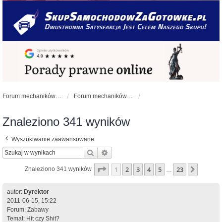
Forum mechaników samochodowych - forum-mechaniczne.pl
Forum mechaników samochodowych
Znaleziono 341 wyników
Wyszukiwanie zaawansowane
Szukaj
Wyszukiwanie zaawansowane
Strona
1
z
23
1
2
3
4
5
23
Następ
Znaleziono 341 wyników
…
autor:
Dyrektor
2011-06-15, 15:22
Forum:
Zabawy
Temat:
Hit czy Shit?