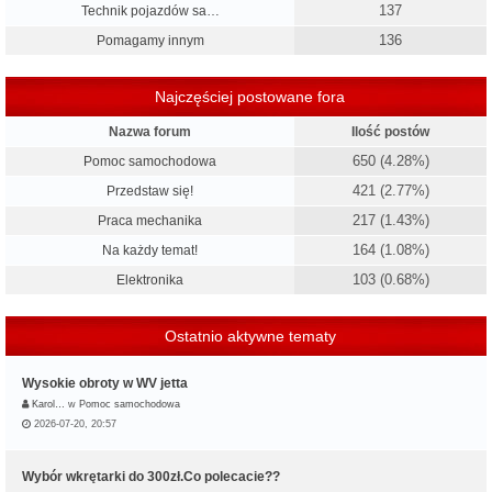
137
Technik pojazdów sa…
136
Pomagamy innym
Najczęściej postowane fora
Nazwa forum
Ilość postów
650 (4.28%)
Pomoc samochodowa
421 (2.77%)
Przedstaw się!
217 (1.43%)
Praca mechanika
164 (1.08%)
Na każdy temat!
103 (0.68%)
Elektronika
Ostatnio aktywne tematy
Wysokie obroty w WV jetta
Karol…
w
Pomoc samochodowa
2026-07-20, 20:57
Wybór wkrętarki do 300zł.Co polecacie??