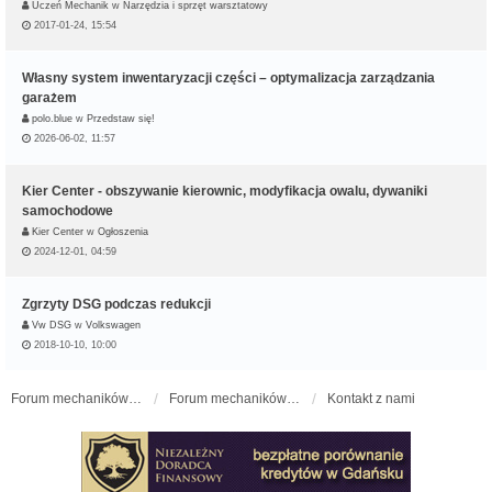
Uczeń Mechanik
w
Narzędzia i sprzęt warsztatowy
2017-01-24, 15:54
Własny system inwentaryzacji części – optymalizacja zarządzania
garażem
polo.blue
w
Przedstaw się!
2026-06-02, 11:57
Kier Center - obszywanie kierownic, modyfikacja owalu, dywaniki
samochodowe
Kier Center
w
Ogłoszenia
2024-12-01, 04:59
Zgrzyty DSG podczas redukcji
Vw DSG
w
Volkswagen
2018-10-10, 10:00
Forum mechaników samochodowych - forum-mechaniczne.pl
Forum mechaników samochodowych
Kontakt z nami