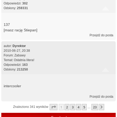
Odpowiedzi:
302
Odsłony:
259331
137
[masz rację Stiepan]
Przejdź do posta
autor:
Dyrektor
2010-06-27, 20:38
Forum:
Zabawy
Temat:
Ostatnia litera!
Odpowiedzi:
163
Odsłony:
213250
intercooler
Przejdź do posta
Strona
1
z
23
1
2
3
4
5
23
Następ
Znaleziono 341 wyników
…