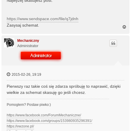
Najwyżej skasujesz post.
https://www.sendspace.com/file/q7jdnh
Zasysaj schemat.
N
a
g
ó
Mechaniczny
r
Administrator
ę
2015-02-26, 19:19
Pierwszy raz takie coś się zdarza spróbuję to naprawić, dzięki
wielkie za schemat skasuję go jeśli chcesz.
Pomogłem? Postaw piwko:)
https://www.facebook.com/ForumMechaniczne/
https://www.facebook.com/groups/153980935296391/
https://vwzone.pl/