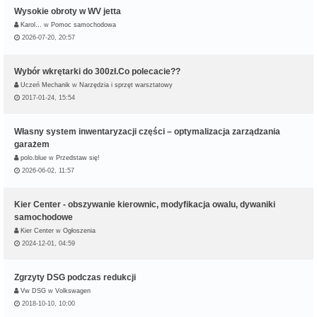
Wysokie obroty w WV jetta
Karol…
w
Pomoc samochodowa
2026-07-20, 20:57
Wybór wkrętarki do 300zł.Co polecacie??
Uczeń Mechanik
w
Narzędzia i sprzęt warsztatowy
2017-01-24, 15:54
Własny system inwentaryzacji części – optymalizacja zarządzania
garażem
polo.blue
w
Przedstaw się!
2026-06-02, 11:57
Kier Center - obszywanie kierownic, modyfikacja owalu, dywaniki
samochodowe
Kier Center
w
Ogłoszenia
2024-12-01, 04:59
Zgrzyty DSG podczas redukcji
Vw DSG
w
Volkswagen
2018-10-10, 10:00