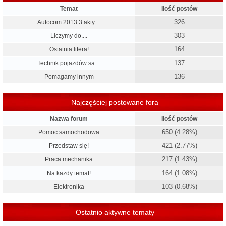
Temat
Ilość postów
326
Autocom 2013.3 akty…
303
Liczymy do....
164
Ostatnia litera!
137
Technik pojazdów sa…
136
Pomagamy innym
Najczęściej postowane fora
Nazwa forum
Ilość postów
650 (4.28%)
Pomoc samochodowa
421 (2.77%)
Przedstaw się!
217 (1.43%)
Praca mechanika
164 (1.08%)
Na każdy temat!
103 (0.68%)
Elektronika
Ostatnio aktywne tematy