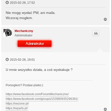
2015-02-26, 17:52
Nie mogę wysłać PW, ani maila.
Wczoraj mogłem.
N
a
g
ó
Mechaniczny
r
Administrator
ę
2015-02-26, 19:01
U mnie wszystko działa, a coś wyskakuje ?
Pomogłem? Postaw piwko:)
https://www.facebook.com/ForumMechaniczne/
https://www.facebook.com/groups/153980935296391/
https://vwzone.pl/
https://reparts.pl/
N