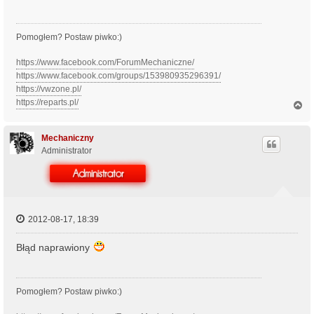
Pomogłem? Postaw piwko:)
https://www.facebook.com/ForumMechaniczne/
https://www.facebook.com/groups/153980935296391/
https://vwzone.pl/
https://reparts.pl/
N
a
g
ó
Mechaniczny
r
Administrator
ę
2012-08-17, 18:39
Błąd naprawiony
Pomogłem? Postaw piwko:)