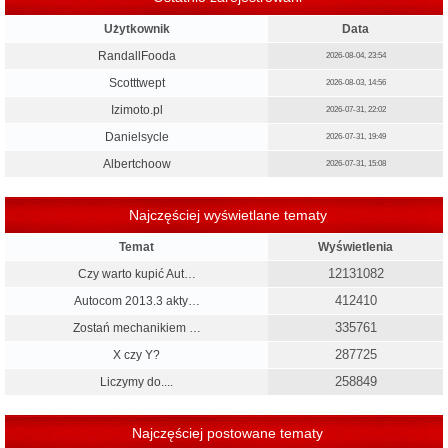
Użytkownik
Data
RandallFooda
2026-08-04, 23:54
Scotttwept
2026-08-03, 14:56
Izimoto.pl
2026-07-31, 22:02
Danielsycle
2026-07-31, 19:49
Albertchoow
2026-07-31, 15:08
Najczęściej wyświetlane tematy
Temat
Wyświetlenia
12131082
Czy warto kupić Aut…
412410
Autocom 2013.3 akty…
335761
Zostań mechanikiem …
287725
X czy Y?
258849
Liczymy do....
Najczęściej postowane tematy