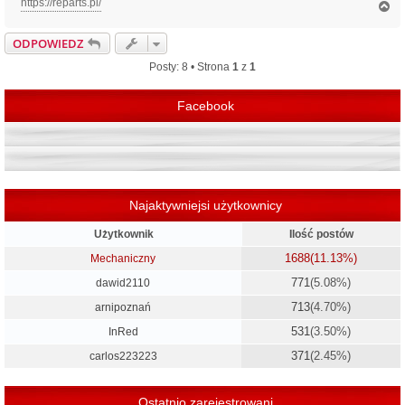
https://reparts.pl/
N
a
g
ODPOWIEDZ
ó
r
Posty: 8 • Strona
1
z
1
ę
Facebook
Najaktywniejsi użytkownicy
Użytkownik
Ilość postów
1688
(11.13%)
Mechaniczny
771
(5.08%)
dawid2110
713
(4.70%)
arnipoznań
531
(3.50%)
InRed
371
(2.45%)
carlos223223
Ostatnio zarejestrowani