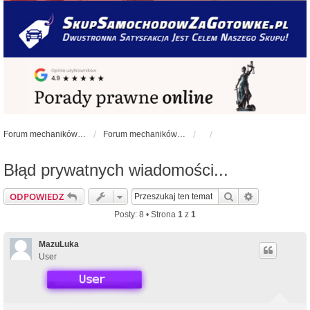
Forum mechaników samochodowych - forum-mechaniczne.pl
Forum mechaników samochodowych
Błąd prywatnych wiadomości...
Szukaj
Wyszukiwan
ODPOWIEDZ
Posty: 8 • Strona
1
z
1
MazuLuka
User