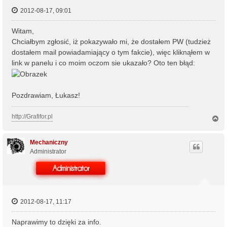
2012-08-17, 09:01
Witam,
Chciałbym zgłosić, iż pokazywało mi, że dostałem PW (tudzież
dostałem mail powiadamiający o tym fakcie), więc kliknąłem w
link w panelu i co moim oczom sie ukazało? Oto ten błąd:
Pozdrawiam, Łukasz!
http://Grafifor.pl
N
a
g
ó
Mechaniczny
r
Administrator
ę
2012-08-17, 11:17
Naprawimy to dzięki za info.