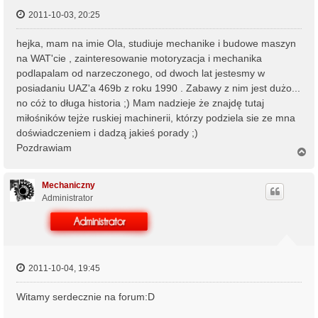
2011-10-03, 20:25
hejka, mam na imie Ola, studiuje mechanike i budowe maszyn
na WAT'cie , zainteresowanie motoryzacja i mechanika
podlapalam od narzeczonego, od dwoch lat jestesmy w
posiadaniu UAZ'a 469b z roku 1990 . Zabawy z nim jest dużo...
no cóż to długa historia ;) Mam nadzieje że znajdę tutaj
miłośników tejże ruskiej machinerii, którzy podziela sie ze mna
doświadczeniem i dadzą jakieś porady ;)
Pozdrawiam
N
a
g
ó
Mechaniczny
r
Administrator
ę
2011-10-04, 19:45
Witamy serdecznie na forum:D