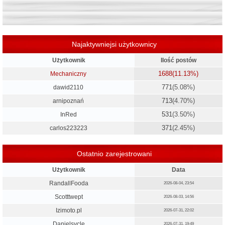
Najaktywniejsi użytkownicy
Użytkownik
Ilość postów
1688
(11.13%)
Mechaniczny
771
(5.08%)
dawid2110
713
(4.70%)
arnipoznań
531
(3.50%)
InRed
371
(2.45%)
carlos223223
Ostatnio zarejestrowani
Użytkownik
Data
RandallFooda
2026-08-04, 23:54
Scotttwept
2026-08-03, 14:56
Izimoto.pl
2026-07-31, 22:02
Danielsycle
2026-07-31, 19:49