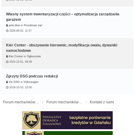
Własny system inwentaryzacji części – optymalizacja zarządzania
garażem
polo.blue
w
Przedstaw się!
2026-06-02, 11:57
Kier Center - obszywanie kierownic, modyfikacja owalu, dywaniki
samochodowe
Kier Center
w
Ogłoszenia
2024-12-01, 04:59
Zgrzyty DSG podczas redukcji
Vw DSG
w
Volkswagen
2018-10-10, 10:00
Forum mechaników samochodowych - forum-mechaniczne.pl
Forum mechaników samochodowych
Kontakt z nami