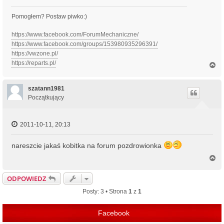
Pomogłem? Postaw piwko:)
https://www.facebook.com/ForumMechaniczne/
https://www.facebook.com/groups/153980935296391/
https://vwzone.pl/
https://reparts.pl/
N
a
g
ó
szatann1981
r
Początkujący
ę
2011-10-11, 20:13
nareszcie jakaś kobitka na forum pozdrowionka
N
a
g
ODPOWIEDZ
ó
r
Posty: 3 • Strona
1
z
1
ę
Facebook