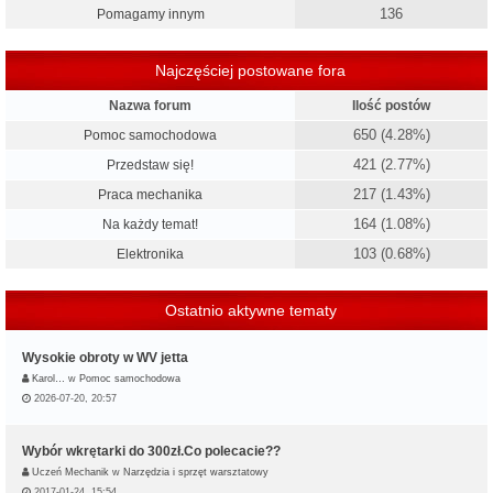
136
Pomagamy innym
Najczęściej postowane fora
Nazwa forum
Ilość postów
650 (4.28%)
Pomoc samochodowa
421 (2.77%)
Przedstaw się!
217 (1.43%)
Praca mechanika
164 (1.08%)
Na każdy temat!
103 (0.68%)
Elektronika
Ostatnio aktywne tematy
Wysokie obroty w WV jetta
Karol…
w
Pomoc samochodowa
2026-07-20, 20:57
Wybór wkrętarki do 300zł.Co polecacie??
Uczeń Mechanik
w
Narzędzia i sprzęt warsztatowy
2017-01-24, 15:54