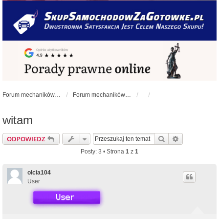
Forum mechaników samochodowych - forum-mechaniczne.pl
Forum mechaników samochodowych
witam
Szukaj
Wyszukiwan
ODPOWIEDZ
Posty: 3 • Strona
1
z
1
olcia104
User