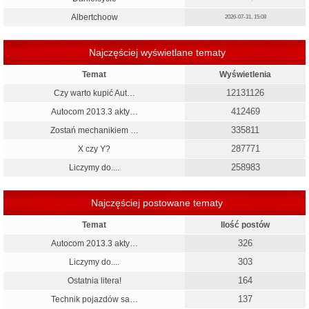
Albertchoow
2026-07-31, 15:08
Najczęściej wyświetlane tematy
Temat
Wyświetlenia
12131126
Czy warto kupić Aut…
412469
Autocom 2013.3 akty…
335811
Zostań mechanikiem …
287771
X czy Y?
258983
Liczymy do....
Najczęściej postowane tematy
Temat
Ilość postów
326
Autocom 2013.3 akty…
303
Liczymy do....
164
Ostatnia litera!
137
Technik pojazdów sa…