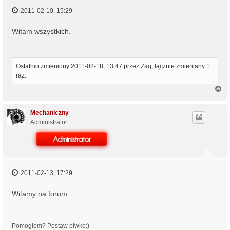
2011-02-10, 15:29
Witam wszystkich.
Ostatnio zmieniony 2011-02-18, 13:47 przez
Zaq
, łącznie zmieniany 1
raz.
N
a
g
ó
Mechaniczny
r
Administrator
ę
2011-02-13, 17:29
Witamy na forum
Pomogłem? Postaw piwko:)