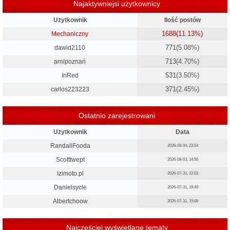
Najaktywniejsi użytkownicy
Użytkownik
Ilość postów
1688
(11.13%)
Mechaniczny
771
(5.08%)
dawid2110
713
(4.70%)
arnipoznań
531
(3.50%)
InRed
371
(2.45%)
carlos223223
Ostatnio zarejestrowani
Użytkownik
Data
RandallFooda
2026-08-04, 23:54
Scotttwept
2026-08-03, 14:56
Izimoto.pl
2026-07-31, 22:02
Danielsycle
2026-07-31, 19:49
Albertchoow
2026-07-31, 15:08
Najczęściej wyświetlane tematy