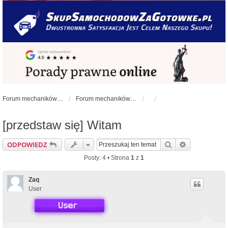
Forum mechaników samochodowych - forum-mechaniczne.pl
Forum mechaników samochodowych
[przedstaw się] Witam
Szukaj
Wyszukiwan
ODPOWIEDZ
Posty: 4 • Strona
1
z
1
Zaq
User