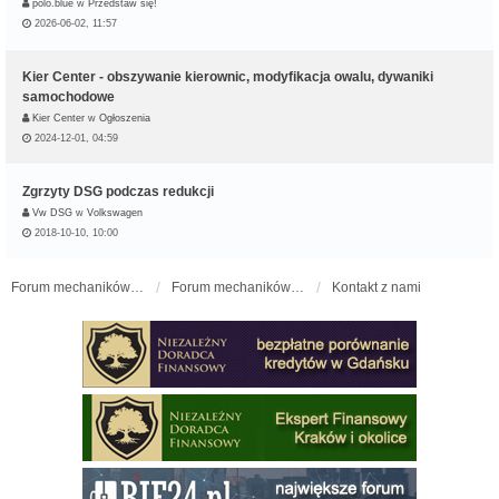
polo.blue
w
Przedstaw się!
2026-06-02, 11:57
Kier Center - obszywanie kierownic, modyfikacja owalu, dywaniki
samochodowe
Kier Center
w
Ogłoszenia
2024-12-01, 04:59
Zgrzyty DSG podczas redukcji
Vw DSG
w
Volkswagen
2018-10-10, 10:00
Forum mechaników samochodowych - forum-mechaniczne.pl
Forum mechaników samochodowych
Kontakt z nami