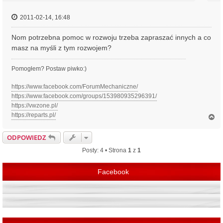
2011-02-14, 16:48
Nom potrzebna pomoc w rozwoju trzeba zapraszać innych a co
masz na myśli z tym rozwojem?
Pomogłem? Postaw piwko:)
https://www.facebook.com/ForumMechaniczne/
https://www.facebook.com/groups/153980935296391/
https://vwzone.pl/
https://reparts.pl/
N
a
g
ODPOWIEDZ
ó
r
Posty: 4 • Strona
1
z
1
ę
Facebook