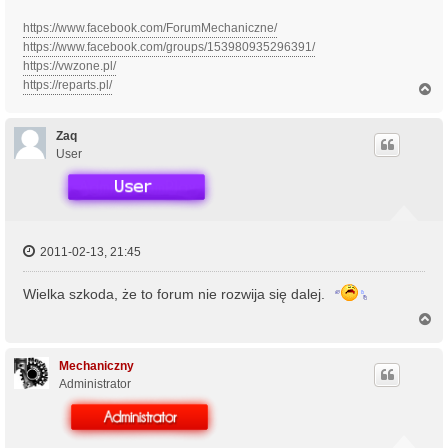
https://www.facebook.com/ForumMechaniczne/
https://www.facebook.com/groups/153980935296391/
https://vwzone.pl/
https://reparts.pl/
N
a
g
ó
Zaq
r
User
ę
2011-02-13, 21:45
Wielka szkoda, że to forum nie rozwija się dalej.
N
a
g
ó
Mechaniczny
r
Administrator
ę