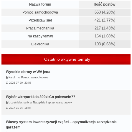
Nazwa forum
Ilość postów
650 (4.28%)
Pomoc samochodowa
421 (2.77%)
Przedstaw się!
217 (1.43%)
Praca mechanika
164 (1.08%)
Na każdy temat!
103 (0.68%)
Elektronika
Ostatnio aktywne tematy
Wysokie obroty w WV jetta
Karol…
w
Pomoc samochodowa
2026-07-20, 20:57
Wybór wkrętarki do 300zł.Co polecacie??
Uczeń Mechanik
w
Narzędzia i sprzęt warsztatowy
2017-01-24, 15:54
Własny system inwentaryzacji części – optymalizacja zarządzania
garażem