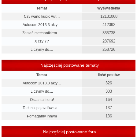
Temat
Wyświetlenia
12131068
Czy warto kupić Aut…
412392
Autocom 2013.3 akty…
335738
Zostań mechanikiem …
287692
X czy Y?
258726
Liczymy do....
Najczęściej postowane tematy
Temat
Ilość postów
326
Autocom 2013.3 akty…
303
Liczymy do....
164
Ostatnia litera!
137
Technik pojazdów sa…
136
Pomagamy innym
Najczęściej postowane fora