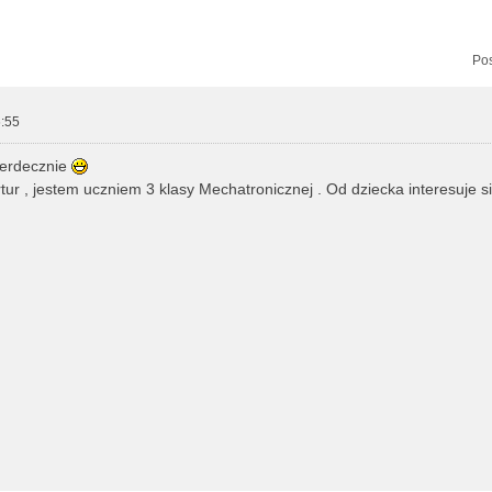
zukiwanie zaawansowane
Pos
:55
serdecznie
ur , jestem uczniem 3 klasy Mechatronicznej . Od dziecka interesuje si