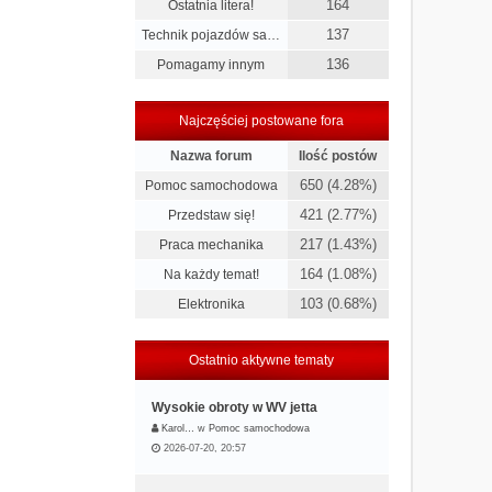
164
Ostatnia litera!
137
Technik pojazdów sa…
136
Pomagamy innym
Najczęściej postowane fora
Nazwa forum
Ilość postów
650 (4.28%)
Pomoc samochodowa
421 (2.77%)
Przedstaw się!
217 (1.43%)
Praca mechanika
164 (1.08%)
Na każdy temat!
103 (0.68%)
Elektronika
Ostatnio aktywne tematy
Wysokie obroty w WV jetta
Karol…
w
Pomoc samochodowa
2026-07-20, 20:57