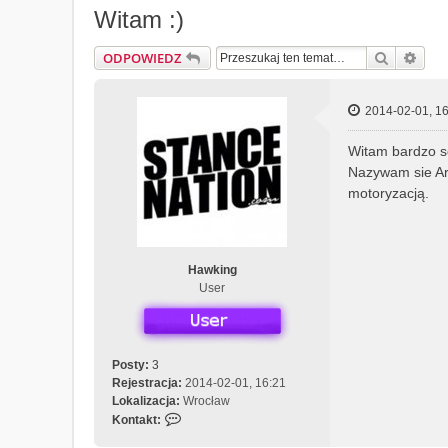
Witam :)
Szukaj
Wys
ODPOWIEDZ
2014-02-01, 16
Witam bardzo 
Nazywam sie Art
motoryzacją.
Hawking
User
Posty:
3
Rejestracja:
2014-02-01, 16:21
Lokalizacja:
Wrocław
S
Kontakt:
k