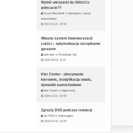
Wybór wkrętarki do 300zł.Co
polecacie??
Uczeń Mechanik
w
Narzędzia i sprzęt
warsztatowy
2017-01-24, 15:54
Własny system inwentaryzacji
części – optymalizacja zarządzania
garażem
polo.blue
w
Przedstaw się!
2026-06-02, 11:57
Kier Center - obszywanie
kierownic, modyfikacja owalu,
dywaniki samochodowe
Kier Center
w
Ogłoszenia
2024-12-01, 04:59
Zgrzyty DSG podczas redukcji
Vw DSG
w
Volkswagen
2018-10-10, 10:00