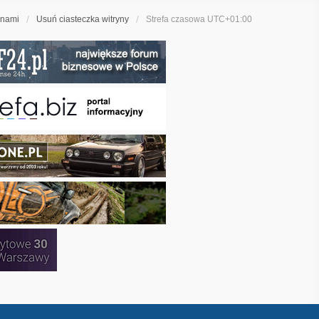
 nami
Usuń ciasteczka witryny
Strefa czasowa
UTC+01:00