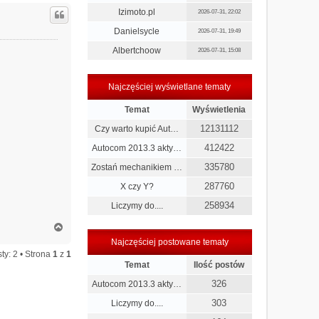
g
Izimoto.pl
2026-07-31, 22:02
ó
r
Danielsycle
2026-07-31, 19:49
ę
Albertchoow
2026-07-31, 15:08
Najczęściej wyświetlane tematy
Temat
Wyświetlenia
12131112
Czy warto kupić Aut…
412422
Autocom 2013.3 akty…
335780
Zostań mechanikiem …
287760
X czy Y?
258934
Liczymy do....
N
a
Najczęściej postowane tematy
g
ty: 2 • Strona
1
z
1
ó
Temat
Ilość postów
r
ę
326
Autocom 2013.3 akty…
303
Liczymy do....