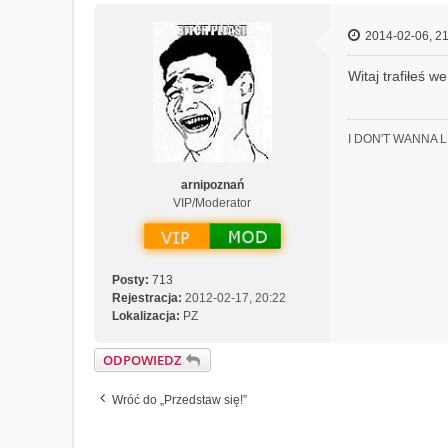
o
n
2014-02-06, 21
t
a
Witaj trafiłeś w
k
t
u
j
I DON'T WANNA 
s
i
arnipoznań
ę
VIP/Moderator
z
H
a
w
k
Posty:
713
i
Rejestracja:
2012-02-17, 20:22
n
Lokalizacja:
PZ
g
ODPOWIEDZ
Wróć do „Przedstaw się!”