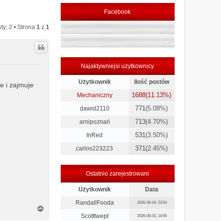
Facebook
ty: 2 • Strona
1
z
1
Najaktywniejsi użytkownicy
Użytkownik
Ilość postów
e i zajmuje
1688
(11.13%)
Mechaniczny
771
(5.08%)
dawid2110
713
(4.70%)
arnipoznań
531
(3.50%)
InRed
371
(2.45%)
carlos223223
Ostatnio zarejestrowani
Użytkownik
Data
RandallFooda
2026-08-04, 23:54
N
a
Scotttwept
2026-08-03, 14:56