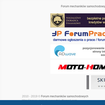
Forum mechaników samochodowyc
2010 - 2019 ©
Forum mechaników samochodowych
Współpraca: reklamanaportalu@gmail.com
Projekt i realizacja:
Adwave - marketing internetowy
|
Mapa witry