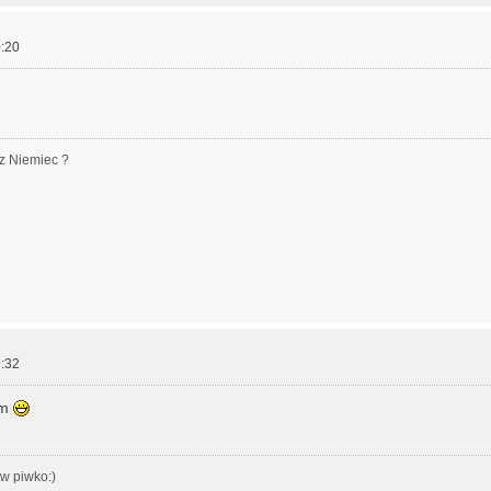
:20
z Niemiec ?
:32
um
w piwko:)