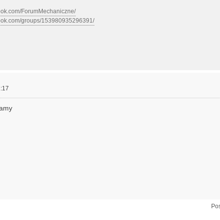
book.com/ForumMechaniczne/
book.com/groups/153980935296391/
:17
tamy
Pos