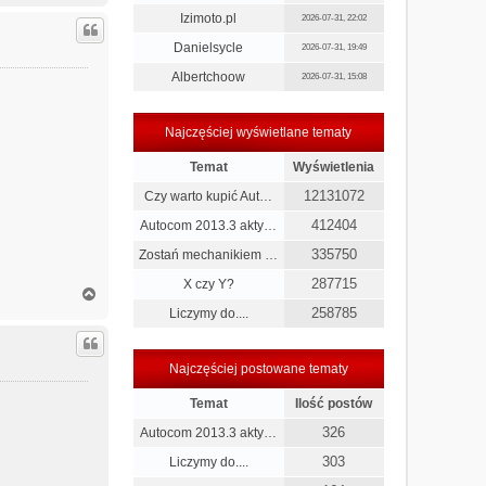
g
Izimoto.pl
2026-07-31, 22:02
ó
r
Danielsycle
2026-07-31, 19:49
ę
Albertchoow
2026-07-31, 15:08
Najczęściej wyświetlane tematy
Temat
Wyświetlenia
12131072
Czy warto kupić Aut…
412404
Autocom 2013.3 akty…
335750
Zostań mechanikiem …
287715
X czy Y?
N
a
258785
Liczymy do....
g
ó
r
Najczęściej postowane tematy
ę
Temat
Ilość postów
326
Autocom 2013.3 akty…
303
Liczymy do....