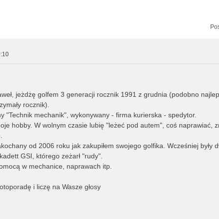
zukiwanie zaawansowane
Pos
:10
eł, jeżdżę golfem 3 generacji rocznik 1991 z grudnia (podobno najlep
rzymały rocznik).
 "Technik mechanik", wykonywany - firma kurierska - spedytor.
je hobby. W wolnym czasie lubię "leżeć pod autem", coś naprawiać, z
.
ochany od 2006 roku jak zakupiłem swojego golfika. Wcześniej były d
kadett GSI, którego zeżarł "rudy".
pomocą w mechanice, naprawach itp.
otoporadę i liczę na Wasze głosy