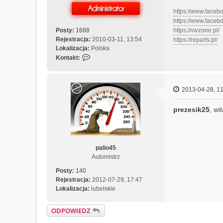
https://www.face
https://www.face
Posty:
1688
https://vwzone.pl/
Rejestracja:
2010-03-11, 13:54
https://reparts.pl/
Lokalizacja:
Polska
S
Kontakt:
k
o
n
2013-04-28, 11
t
a
prezesik25
, wi
k
t
u
j
s
palio45
i
Automistrz
ę
Posty:
140
z
Rejestracja:
2012-07-29, 17:47
M
Lokalizacja:
lubelskie
e
c
h
ODPOWIEDZ
a