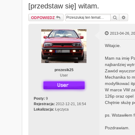
[przedstaw się] witam.
Szukaj
Wys
ODPOWIEDZ
2013-04-26, 20
Witajcie.
Mam na imię Paw
najbardziej wyt
prezesik25
Zawód wyuczony
User
Mechanika to mo
modyfikować itp
W marce VW zak
126p oraz opel 
Posty:
9
Chętnie służę 
Rejestracja:
2012-12-21, 16:54
Lokalizacja:
Łęczyca
ps. Wstawiłem f
Pozdrawiam.