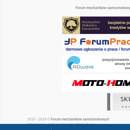
Forum mechaników samochodowyc
2010 - 2019 ©
Forum mechaników samochodowych
Współpraca: reklamanaportalu@gmail.com
Projekt i realizacja:
Adwave - marketing internetowy
|
Mapa witry