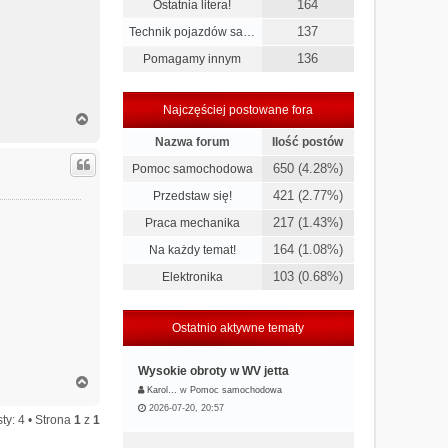
164
Ostatnia litera!
137
Technik pojazdów sa…
136
Pomagamy innym
Najczęściej postowane fora
N
a
Nazwa forum
Ilość postów
g
ó
650 (4.28%)
Pomoc samochodowa
r
421 (2.77%)
Przedstaw się!
ę
217 (1.43%)
Praca mechanika
164 (1.08%)
Na każdy temat!
103 (0.68%)
Elektronika
Ostatnio aktywne tematy
Wysokie obroty w WV jetta
N
Karol…
w
Pomoc samochodowa
a
2026-07-20, 20:57
g
ty: 4 • Strona
1
z
1
ó
r