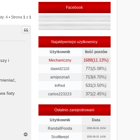
Facebook
ty: 4 • Strona
1
z
1
Najaktywniejsi użytkownicy
Użytkownik
Ilość postów
szy i
1688
(11.13%)
Mechaniczny
771
(5.08%)
dawid2110
713
(4.70%)
arnipoznań
mieniać,
531
(3.50%)
InRed
wa fiaty
371
(2.45%)
carlos223223
Ostatnio zarejestrowani
Użytkownik
Data
RandallFooda
2026-08-04, 23:54
N
Scotttwept
2026-08-03, 14:56
a