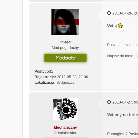
2013-04-26, 20
Witaj
InRed
Poszukujesz auta 
Mod pogaduchy
Napisz do mnie ;-)
Posty:
531
Rejestracja:
2012-05-28, 21:06
Lokalizacja:
Bydgoszcz
2013-04-27, 09
Witamy na for
Mechaniczny
Administrator
Pomogłem? Posta