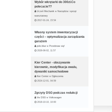
Wybór wkrętarki do 300zł.Co
ę
polecacie??
Uczeń Mechanik
w
Narzędzia i sprzęt
warsztatowy
2017-01-24, 15:54
Własny system inwentaryzacji
części – optymalizacja zarządzania
garażem
polo.blue
w
Przedstaw się!
2026-06-02, 11:57
Kier Center - obszywanie
kierownic, modyfikacja owalu,
dywaniki samochodowe
Kier Center
w
Ogłoszenia
2024-12-01, 04:59
Zgrzyty DSG podczas redukcji
Vw DSG
w
Volkswagen
2018-10-10, 10:00