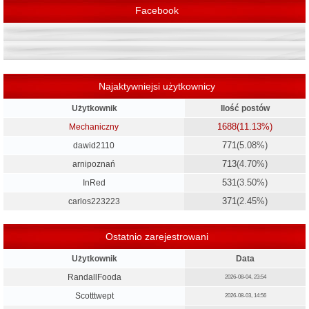
Facebook
Najaktywniejsi użytkownicy
Użytkownik
Ilość postów
1688
(11.13%)
Mechaniczny
771
(5.08%)
dawid2110
713
(4.70%)
arnipoznań
531
(3.50%)
InRed
371
(2.45%)
carlos223223
Ostatnio zarejestrowani
Użytkownik
Data
RandallFooda
2026-08-04, 23:54
Scotttwept
2026-08-03, 14:56