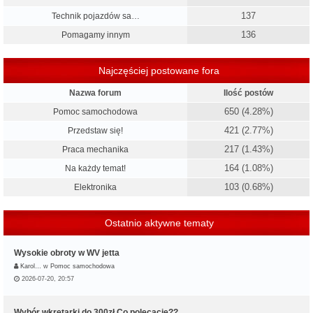
137
Technik pojazdów sa…
136
Pomagamy innym
Najczęściej postowane fora
Nazwa forum
Ilość postów
650 (4.28%)
Pomoc samochodowa
421 (2.77%)
Przedstaw się!
217 (1.43%)
Praca mechanika
164 (1.08%)
Na każdy temat!
103 (0.68%)
Elektronika
Ostatnio aktywne tematy
Wysokie obroty w WV jetta
Karol…
w
Pomoc samochodowa
2026-07-20, 20:57
Wybór wkrętarki do 300zł.Co polecacie??