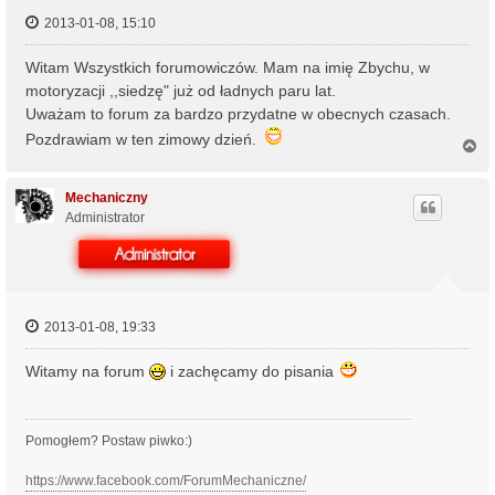
2013-01-08, 15:10
Witam Wszystkich forumowiczów. Mam na imię Zbychu, w
motoryzacji ,,siedzę" już od ładnych paru lat.
Uważam to forum za bardzo przydatne w obecnych czasach.
Pozdrawiam w ten zimowy dzień.
N
a
g
ó
Mechaniczny
r
Administrator
ę
2013-01-08, 19:33
Witamy na forum
i zachęcamy do pisania
Pomogłem? Postaw piwko:)
https://www.facebook.com/ForumMechaniczne/