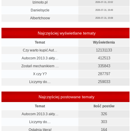
Izimoto.pl
2026-07-31, 22:02
Danielsycle
2026-07-31, 19:49
Albertchoow
2026-07-31, 15:08
Najczęściej wyświetlane tematy
Temat
Wyświetlenia
12131133
Czy warto kupić Aut…
412513
Autocom 2013.3 akty…
335843
Zostań mechanikiem …
287797
X czy Y?
259033
Liczymy do....
Najczęściej postowane tematy
Temat
Ilość postów
326
Autocom 2013.3 akty…
303
Liczymy do....
164
Ostatnia litera!