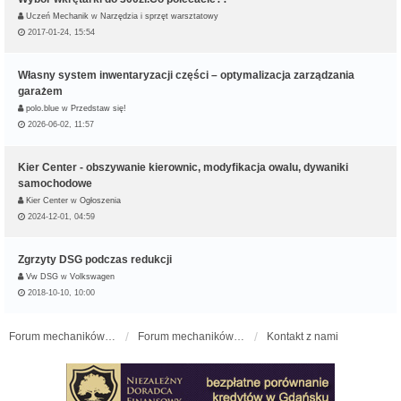
Uczeń Mechanik
w
Narzędzia i sprzęt warsztatowy
2017-01-24, 15:54
Własny system inwentaryzacji części – optymalizacja zarządzania
garażem
polo.blue
w
Przedstaw się!
2026-06-02, 11:57
Kier Center - obszywanie kierownic, modyfikacja owalu, dywaniki
samochodowe
Kier Center
w
Ogłoszenia
2024-12-01, 04:59
Zgrzyty DSG podczas redukcji
Vw DSG
w
Volkswagen
2018-10-10, 10:00
Forum mechaników samochodowych - forum-mechaniczne.pl
Forum mechaników samochodowych
Kontakt z nami