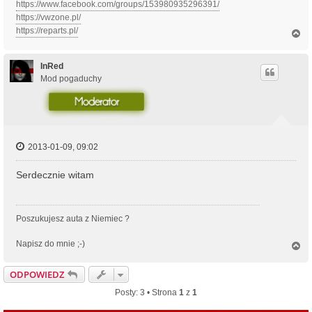
https://www.facebook.com/groups/153980935296391/
https://vwzone.pl/
https://reparts.pl/
N
a
g
ó
InRed
r
Mod pogaduchy
ę
2013-01-09, 09:02
Serdecznie witam
Poszukujesz auta z Niemiec ?
Napisz do mnie ;-)
N
a
g
ODPOWIEDZ
ó
r
Posty: 3 • Strona
1
z
1
ę