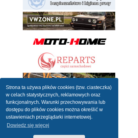
Strona ta używa plików cookies (tzw. ciasteczka)
w celach statystycznych, reklamowych oraz
funkcjonalnych. Warunki przechowywania lub
dostępu do plików cookies można określić w
ustawieniach przeglądarki internetowej.
Dowiedz się więcej