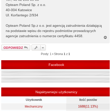
Opteam Poland Sp. z o.o.
40-004 Katowice
Ul. Korfantego 2/934
Opteam Poland Sp.z o.o. jest agencją zatrudnienia działającą
na podstawie wpisu do rejestru podmiotów prowadzących
agencje zatrudnienia o numerze certyfikatu 4458.
N
a
g
ODPOWIEDZ
ó
r
Posty: 1 • Strona
1
z
1
ę
Facebook
Najaktywniejsi użytkownicy
Użytkownik
Ilość postów
1688
(11.13%)
Mechaniczny