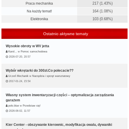
217 (1.43%)
Praca mechanika
164 (1.08%)
Na każdy temat!
103 (0.68%)
Elektronika
Ostatnio aktywne tematy
Wysokie obroty w WV jetta
Karol…
w
Pomoc samochodowa
2026-07-20, 20:57
Wybór wkrętarki do 300zł.Co polecacie??
Uczeń Mechanik
w
Narzędzia i sprzęt warsztatowy
2017-01-24, 15:54
Własny system inwentaryzacji części – optymalizacja zarządzania
garażem
polo.blue
w
Przedstaw się!
2026-06-02, 11:57
Kier Center - obszywanie kierownic, modyfikacja owalu, dywaniki