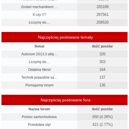
335188
Zostań mechanikiem …
287561
X czy Y?
258520
Liczymy do....
Najczęściej postowane tematy
Temat
Ilość postów
326
Autocom 2013.3 akty…
303
Liczymy do....
164
Ostatnia litera!
137
Technik pojazdów sa…
136
Pomagamy innym
Najczęściej postowane fora
Nazwa forum
Ilość postów
650 (4.28%)
Pomoc samochodowa
421 (2.77%)
Przedstaw się!