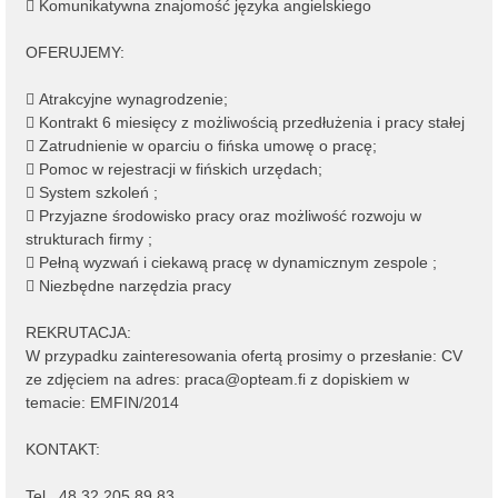
 Komunikatywna znajomość języka angielskiego
OFERUJEMY:
 Atrakcyjne wynagrodzenie;
 Kontrakt 6 miesięcy z możliwością przedłużenia i pracy stałej
 Zatrudnienie w oparciu o fińska umowę o pracę;
 Pomoc w rejestracji w fińskich urzędach;
 System szkoleń ;
 Przyjazne środowisko pracy oraz możliwość rozwoju w
strukturach firmy ;
 Pełną wyzwań i ciekawą pracę w dynamicznym zespole ;
 Niezbędne narzędzia pracy
REKRUTACJA:
W przypadku zainteresowania ofertą prosimy o przesłanie: CV
ze zdjęciem na adres: praca@opteam.fi z dopiskiem w
temacie: EMFIN/2014
KONTAKT:
Tel., 48 32 205 89 83