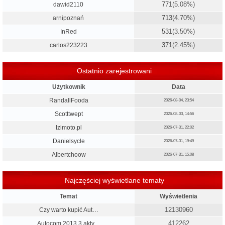
771
(5.08%)
dawid2110
713
(4.70%)
arnipoznań
531
(3.50%)
InRed
371
(2.45%)
carlos223223
Ostatnio zarejestrowani
Użytkownik
Data
RandallFooda
2026-08-04, 23:54
Scotttwept
2026-08-03, 14:56
Izimoto.pl
2026-07-31, 22:02
Danielsycle
2026-07-31, 19:49
Albertchoow
2026-07-31, 15:08
Najczęściej wyświetlane tematy
Temat
Wyświetlenia
12130960
Czy warto kupić Aut…
412262
Autocom 2013.3 akty…