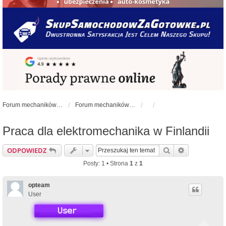
Forum mechaników samochodowych - forum-mechaniczne.pl
Forum mechaników samochodowych
Praca dla elektromechanika w Finlandii
Szukaj
Wyszukiwan
ODPOWIEDZ
Posty: 1 • Strona
1
z
1
opteam
User