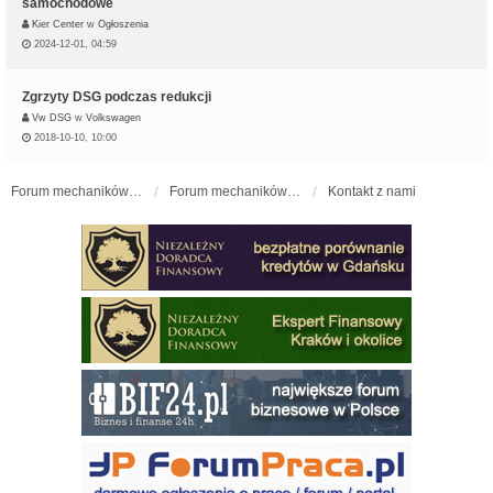
samochodowe
Kier Center
w
Ogłoszenia
2024-12-01, 04:59
Zgrzyty DSG podczas redukcji
Vw DSG
w
Volkswagen
2018-10-10, 10:00
Forum mechaników samochodowych - forum-mechaniczne.pl
Forum mechaników samochodowych
Kontakt z nami