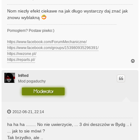
Nom niezły efekt ciekawe na jak długo wystarczy daj znać jak
znowu wyblakną
Pomogłem? Postaw piwko:)
https://www.facebook.com/ForumMechaniczne/
https://www.facebook.com/groups/153980935296391/
https://vwzone.pl/
https://reparts.pl/
N
a
g
ó
InRed
r
Mod pogaduchy
ę
2012-06-21, 22:14
ha ha ha ........ No nie uwierzycie, ... 3 dni deszczów w Bydg .. i
... jak to sie mówi ?
Tak brzydko, ale ..