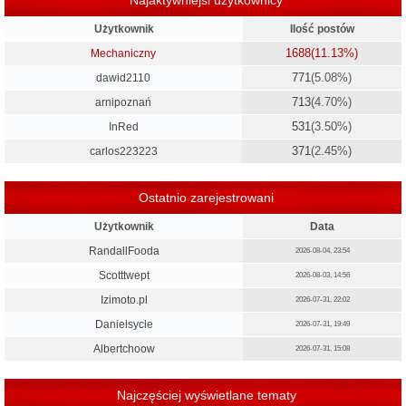
Użytkownik
Ilość postów
1688
(11.13%)
Mechaniczny
771
(5.08%)
dawid2110
713
(4.70%)
arnipoznań
531
(3.50%)
InRed
371
(2.45%)
carlos223223
Ostatnio zarejestrowani
Użytkownik
Data
RandallFooda
2026-08-04, 23:54
Scotttwept
2026-08-03, 14:56
Izimoto.pl
2026-07-31, 22:02
Danielsycle
2026-07-31, 19:49
Albertchoow
2026-07-31, 15:08
Najczęściej wyświetlane tematy