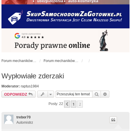
Forum mechaników samochodowych - forum-mechaniczne.pl
Forum mechaników samochodowych
Wypłowiałe zderzaki
Moderator:
raptus1984
Szukaj
Wyszukiwan
ODPOWIEDZ
1
2
Poprzednia
Posty: 22
trebor70
Automistrz