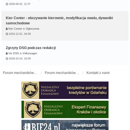
2026-06-02, 11:57
Kier Center - obszywanie kierownic, modyfikacja owalu, dywaniki
samochodowe
Kier Center
w
Ogłoszenia
2024-12-01, 04:59
Zgrzyty DSG podczas redukcji
Vw DSG
w
Volkswagen
2018-10-10, 10:00
Forum mechaników samochodowych - forum-mechaniczne.pl
Forum mechaników samochodowych
Kontakt z nami