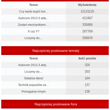
Temat
Wyświetlenia
12131125
Czy warto kupić Aut…
412467
Autocom 2013.3 akty…
335806
Zostań mechanikiem …
287769
X czy Y?
258976
Liczymy do....
Najczęściej postowane tematy
Temat
Ilość postów
326
Autocom 2013.3 akty…
303
Liczymy do....
164
Ostatnia litera!
137
Technik pojazdów sa…
136
Pomagamy innym
Najczęściej postowane fora