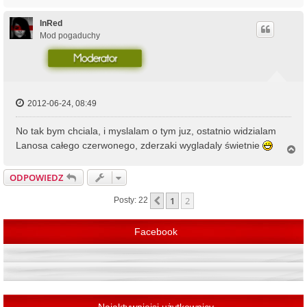
a
g
ó
InRed
r
Mod pogaduchy
ę
2012-06-24, 08:49
No tak bym chciala, i myslalam o tym juz, ostatnio widzialam
Lanosa całego czerwonego, zderzaki wygladaly świetnie
N
a
g
ODPOWIEDZ
ó
r
1
2
Poprzednia
Posty: 22
ę
Facebook
Najaktywniejsi użytkownicy