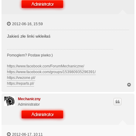
2012-06-16, 15:59
Jakieś złe linki wkleiłaś
Pomogłem? Postaw piwko:)
https://www.facebook.com/ForumMechaniczne/
https://www.facebook.com/groups/153980935296391/
https://vwzone.pl/
https://reparts.pl/
N
a
g
ó
Mechaniczny
r
Administrator
ę
2012-06-17, 10:11