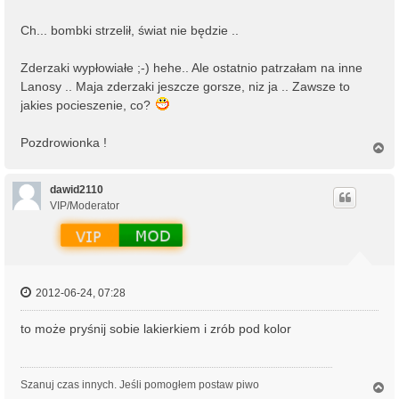
Ch... bombki strzelił, świat nie będzie ..
Zderzaki wypłowiałe ;-) hehe.. Ale ostatnio patrzałam na inne
Lanosy .. Maja zderzaki jeszcze gorsze, niz ja .. Zawsze to
jakies pocieszenie, co?
Pozdrowionka !
N
a
g
ó
dawid2110
r
VIP/Moderator
ę
2012-06-24, 07:28
to może pryśnij sobie lakierkiem i zrób pod kolor
Szanuj czas innych. Jeśli pomogłem postaw piwo
N