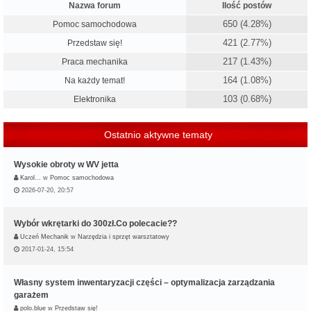
Nazwa forum
Ilość postów
650 (4.28%)
Pomoc samochodowa
421 (2.77%)
Przedstaw się!
217 (1.43%)
Praca mechanika
164 (1.08%)
Na każdy temat!
103 (0.68%)
Elektronika
Ostatnio aktywne tematy
Wysokie obroty w WV jetta
Karol…
w
Pomoc samochodowa
2026-07-20, 20:57
Wybór wkrętarki do 300zł.Co polecacie??
Uczeń Mechanik
w
Narzędzia i sprzęt warsztatowy
2017-01-24, 15:54
Własny system inwentaryzacji części – optymalizacja zarządzania
garażem
polo.blue
w
Przedstaw się!