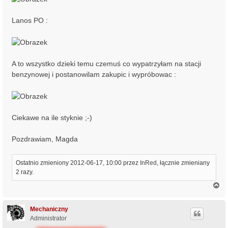
Lanos PO :
A to wszystko dzieki temu czemuś co wypatrzyłam na stacji
benzynowej i postanowilam zakupic i wypróbowac :
Ciekawe na ile styknie ;-)
Pozdrawiam, Magda
Ostatnio zmieniony 2012-06-17, 10:00 przez
InRed
, łącznie zmieniany
2 razy.
N
a
g
ó
Mechaniczny
r
Administrator
ę