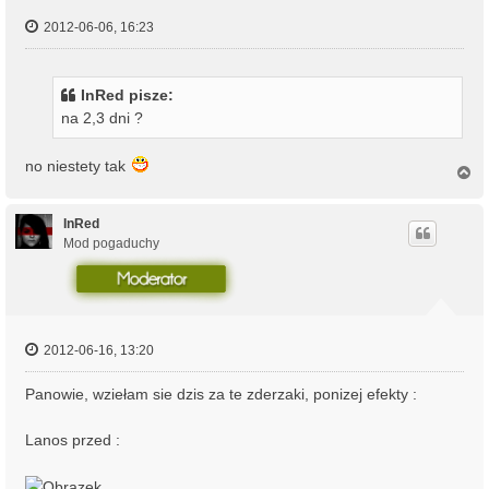
2012-06-06, 16:23
InRed pisze:
na 2,3 dni ?
no niestety tak
N
a
g
ó
InRed
r
Mod pogaduchy
ę
2012-06-16, 13:20
Panowie, wziełam sie dzis za te zderzaki, ponizej efekty :
Lanos przed :