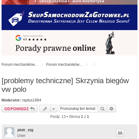
Forum mechaników samochodowych - forum-mechaniczne.pl
Forum mechaników samochodowych
[problemy techniczne] Skrzynia biegów
vw polo
Moderator:
raptus1984
Szukaj
Wyszukiwan
ODPOWIEDZ
Posty: 13 • Strona
1
z
1
piotr_stg
User