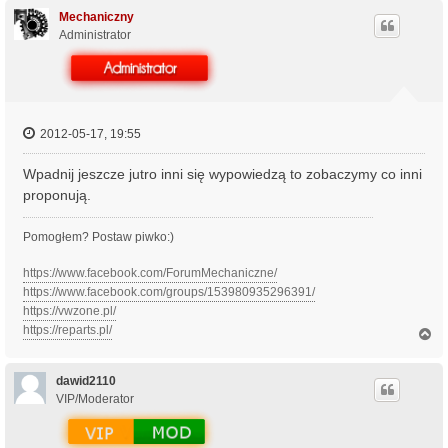
g
ó
Mechaniczny
r
Administrator
ę
2012-05-17, 19:55
Wpadnij jeszcze jutro inni się wypowiedzą to zobaczymy co inni
proponują.
Pomogłem? Postaw piwko:)
https://www.facebook.com/ForumMechaniczne/
https://www.facebook.com/groups/153980935296391/
https://vwzone.pl/
https://reparts.pl/
N
a
g
ó
dawid2110
r
VIP/Moderator
ę