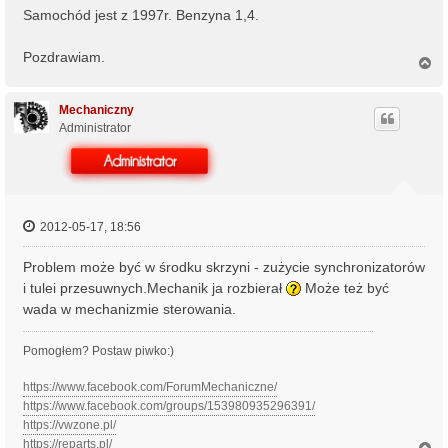
Samochód jest z 1997r. Benzyna 1,4.
Pozdrawiam.
N
a
g
ó
Mechaniczny
r
Administrator
ę
2012-05-17, 18:56
Problem może być w środku skrzyni - zużycie synchronizatorów
i tulei przesuwnych.Mechanik ja rozbierał
Może też być
wada w mechanizmie sterowania.
Pomogłem? Postaw piwko:)
https://www.facebook.com/ForumMechaniczne/
https://www.facebook.com/groups/153980935296391/
https://vwzone.pl/
https://reparts.pl/
N