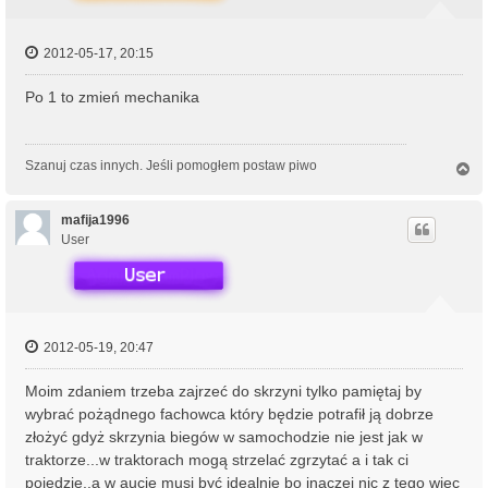
2012-05-17, 20:15
Po 1 to zmień mechanika
Szanuj czas innych. Jeśli pomogłem postaw piwo
N
a
g
ó
mafija1996
r
User
ę
2012-05-19, 20:47
Moim zdaniem trzeba zajrzeć do skrzyni tylko pamiętaj by
wybrać pożądnego fachowca który będzie potrafił ją dobrze
złożyć gdyż skrzynia biegów w samochodzie nie jest jak w
traktorze...w traktorach mogą strzelać zgrzytać a i tak ci
pojedzie..a w aucie musi być idealnie bo inaczej nic z tego więc