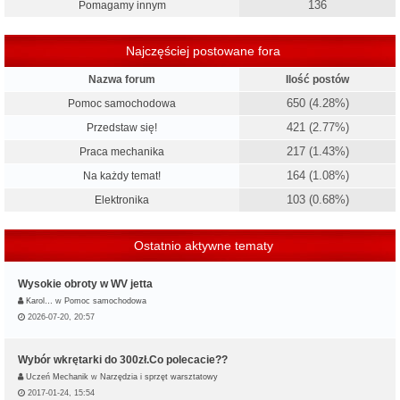
136
Pomagamy innym
Najczęściej postowane fora
Nazwa forum
Ilość postów
650 (4.28%)
Pomoc samochodowa
421 (2.77%)
Przedstaw się!
217 (1.43%)
Praca mechanika
164 (1.08%)
Na każdy temat!
103 (0.68%)
Elektronika
Ostatnio aktywne tematy
Wysokie obroty w WV jetta
Karol…
w
Pomoc samochodowa
2026-07-20, 20:57
Wybór wkrętarki do 300zł.Co polecacie??
Uczeń Mechanik
w
Narzędzia i sprzęt warsztatowy
2017-01-24, 15:54