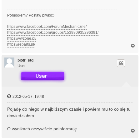
Pomogłem? Postaw piwko:)
https://www.facebook.com/ForumMechaniczne/
https://www.facebook.com/groups/153980935296391/
https://vwzone.pl/
https://reparts.pl/
N
a
g
ó
piotr_stg
r
User
ę
2012-05-17, 19:48
Pojadę do niego w najbliższym czasie i powiem mu to co się tu
dowiedziałem.
O wynikach oczywiście poinformuję.
N
a