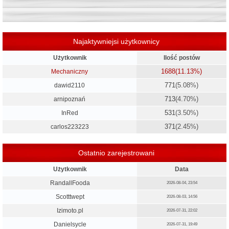
Najaktywniejsi użytkownicy
Użytkownik
Ilość postów
1688
(11.13%)
Mechaniczny
771
(5.08%)
dawid2110
713
(4.70%)
arnipoznań
531
(3.50%)
InRed
371
(2.45%)
carlos223223
Ostatnio zarejestrowani
Użytkownik
Data
RandallFooda
2026-08-04, 23:54
Scotttwept
2026-08-03, 14:56
Izimoto.pl
2026-07-31, 22:02
Danielsycle
2026-07-31, 19:49