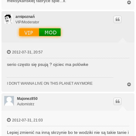
meksykańskiej fabryce spie...li.
N
a
g
ó
arnipoznań
r
VIP/Moderator
ę
2012-07-31, 20:57
serio często się psują ? ojciec ma polówke
I DON'T WANNA LIVE ON THIS PLANET ANYMORE
N
a
g
ó
Majonez850
r
Automistrz
ę
2012-07-31, 21:03
Lepiej zmienić na inną skrzynie bo te wodziki nie są takie tanie i