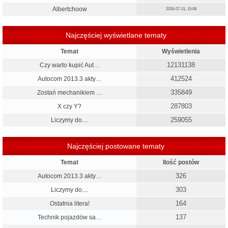
Albertchoow
2026-07-31, 15:08
Najczęściej wyświetlane tematy
Temat
Wyświetlenia
12131138
Czy warto kupić Aut…
412524
Autocom 2013.3 akty…
335849
Zostań mechanikiem …
287803
X czy Y?
259055
Liczymy do....
Najczęściej postowane tematy
Temat
Ilość postów
326
Autocom 2013.3 akty…
303
Liczymy do....
164
Ostatnia litera!
137
Technik pojazdów sa…