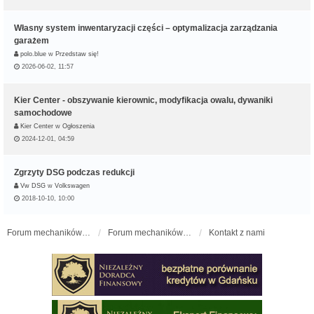
Własny system inwentaryzacji części – optymalizacja zarządzania
garażem
polo.blue
w
Przedstaw się!
2026-06-02, 11:57
Kier Center - obszywanie kierownic, modyfikacja owalu, dywaniki
samochodowe
Kier Center
w
Ogłoszenia
2024-12-01, 04:59
Zgrzyty DSG podczas redukcji
Vw DSG
w
Volkswagen
2018-10-10, 10:00
Forum mechaników samochodowych - forum-mechaniczne.pl
Forum mechaników samochodowych
Kontakt z nami