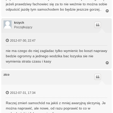
jeżeli prawdziwy fachowiec się za to nie weźmie to można sobie
odpuścić jazdę tym samochodem bo będzie jeszcze gorzej..
N
a
g
ó
krzych
r
Początkujący
ę
2012-07-30, 22:47
nie ma czego do niej zagladac tylko wymienic bo koszt naprawy
bedzie ogromny a jednego wodzika bac lozyska sie nie
wymienia strata czasu i kasy
N
a
g
ó
zico
r
ę
2012-07-31, 17:34
Raczej zmień samochód na jakiś z mniej awaryjną skrzynią. Je
można naprawić, ale nowe, od razu poprawić to co w