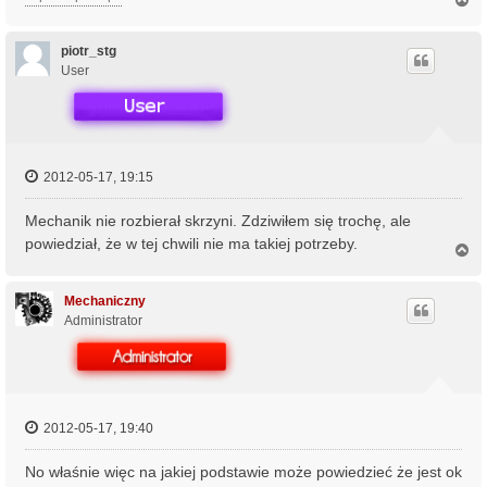
a
g
ó
piotr_stg
r
User
ę
2012-05-17, 19:15
Mechanik nie rozbierał skrzyni. Zdziwiłem się trochę, ale
powiedział, że w tej chwili nie ma takiej potrzeby.
N
a
g
ó
Mechaniczny
r
Administrator
ę
2012-05-17, 19:40
No właśnie więc na jakiej podstawie może powiedzieć że jest ok