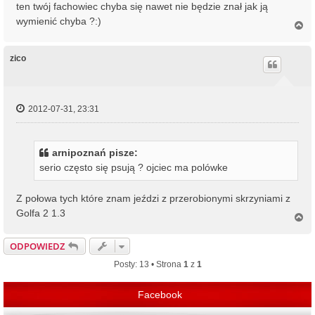
ten twój fachowiec chyba się nawet nie będzie znał jak ją
wymienić chyba ?:)
N
a
g
ó
zico
r
ę
2012-07-31, 23:31
arnipoznań pisze:
serio często się psują ? ojciec ma polówke
Z połowa tych które znam jeździ z przerobionymi skrzyniami z
Golfa 2 1.3
N
a
g
ODPOWIEDZ
ó
r
Posty: 13 • Strona
1
z
1
ę
Facebook