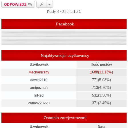
g
ODPOWIEDZ
ó
r
Posty: 6 • Strona
1
z
1
ę
Facebook
Najaktywniejsi użytkownicy
Użytkownik
Ilość postów
1688
(11.13%)
Mechaniczny
771
(5.08%)
dawid2110
713
(4.70%)
arnipoznań
531
(3.50%)
InRed
371
(2.45%)
carlos223223
Ostatnio zarejestrowani
Użytkownik
Data