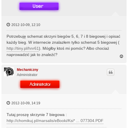
2012-10-09, 12:10
Potrzebuję schemat skrzyni biegów 5, 6, 7 i 8 biegowej i opisać
każdy bieg. W internecie znalazłem tylko schemat 5 biegowej (
http://tiny.pl/hnr61
). Mógłby ktoś mi pomóc? Albo chociaż
naprowadzić jak to znaleźć?
N
a
g
ó
Mechaniczny
r
Administrator
ę
2012-10-09, 14:19
Tutaj proszę skrzynie 7 biegowa :
http://chomikuj.pl/marsalis/eBooki/Ksi* ... 077304.PDF