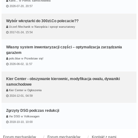
Karol…
w
Pomoc samochodowa
2026-07-20, 20:57
Wybór wkrętarki do 300zł.Co polecacie??
Uczeń Mechanik
w
Narzędzia i sprzęt warsztatowy
2017-01-24, 15:54
Własny system inwentaryzacji części – optymalizacja zarządzania
garażem
polo.blue
w
Przedstaw się!
2026-06-02, 11:57
Kier Center - obszywanie kierownic, modyfikacja owalu, dywaniki
samochodowe
Kier Center
w
Ogłoszenia
2024-12-01, 04:59
Zgrzyty DSG podczas redukcji
Vw DSG
w
Volkswagen
2018-10-10, 10:00
Forum mechaników samochodowych - forum-mechaniczne.pl
Forum mechaników samochodowych
Kontakt z nami