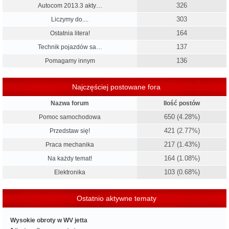
326
Autocom 2013.3 akty…
303
Liczymy do....
164
Ostatnia litera!
137
Technik pojazdów sa…
136
Pomagamy innym
Najczęściej postowane fora
Nazwa forum
Ilość postów
650 (4.28%)
Pomoc samochodowa
421 (2.77%)
Przedstaw się!
217 (1.43%)
Praca mechanika
164 (1.08%)
Na każdy temat!
103 (0.68%)
Elektronika
Ostatnio aktywne tematy
Wysokie obroty w WV jetta