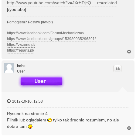
http://www.youtube.com/watch?v=JXrHDjcQ ... re=related
[/youtube]
Pomogłem? Postaw piwko:)
https://www.facebook.com/ForumMechaniczne/
https://www.facebook.com/groups/153980935296391/
https://vwzone.pl/
https://reparts.pl/
N
a
g
ó
hehe
r
User
ę
2012-10-10, 12:53
Rysunek na stronie 4.
Filmik już oglądałem
tylko tak średnio rozumiem, no ale
dobra tam
N
a