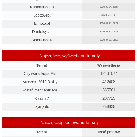
RandallFooda
2026-08-04, 23:54
Scotttwept
2026-08-03, 14:56
Izimoto.pl
2026-07-31, 22:02
Danielsycle
2026-07-31, 19:49
Albertchoow
2026-07-31, 15:08
Najczęściej wyświetlane tematy
Temat
Wyświetlenia
12131074
Czy warto kupić Aut…
412408
Autocom 2013.3 akty…
335761
Zostań mechanikiem …
287725
X czy Y?
258835
Liczymy do....
Najczęściej postowane tematy
Temat
Ilość postów