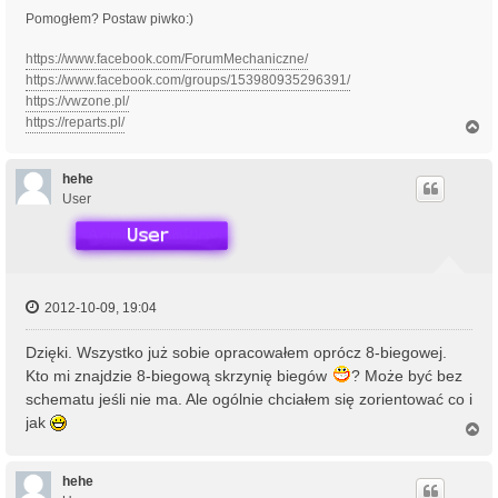
Pomogłem? Postaw piwko:)
https://www.facebook.com/ForumMechaniczne/
https://www.facebook.com/groups/153980935296391/
https://vwzone.pl/
https://reparts.pl/
N
a
g
ó
hehe
r
User
ę
2012-10-09, 19:04
Dzięki. Wszystko już sobie opracowałem oprócz 8-biegowej.
Kto mi znajdzie 8-biegową skrzynię biegów
? Może być bez
schematu jeśli nie ma. Ale ogólnie chciałem się zorientować co i
jak
N
a
g
ó
hehe