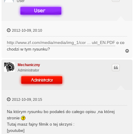
r
User
ę
2012-10-09, 20:10
http://www.zf.com/media/media/img_1/cor ... ukt_EN.PDF
o co
chodzi w tym rysunku?
N
a
g
ó
Mechaniczny
r
Administrator
ę
2012-10-09, 20:15
Na którym rysunku bo podałeś do całego opisu ,na której
stronie
Tutaj masz fajny filmik o tej skrzyni :
[youtube]