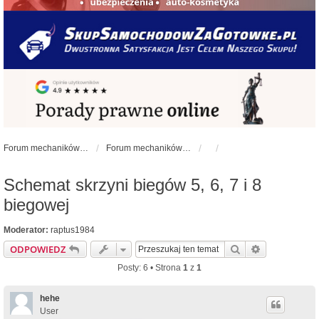
Forum mechaników samochodowych - forum-mechaniczne.pl
Forum mechaników samochodowych
Schemat skrzyni biegów 5, 6, 7 i 8
biegowej
Moderator:
raptus1984
Szukaj
Wyszukiwan
ODPOWIEDZ
Posty: 6 • Strona
1
z
1
hehe
User