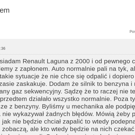
nem
zukiwanie zaawansowane
Pos
:36
siadam Renault Laguna z 2000 i od pewnego 
emy z zapłonem. Auto normalnie pali na tyk, a
akie sytuacje że nie chce się odpalić i dopiero
asie zaskakuje. Dodam że silnik to benzyna i
ny gaz sekwencyjny. Sądzę że to raczej nie t
przedtem działało wszystko normalnie. Poza ty
sze z benzyny. Byliśmy u mechanika ale podpię
 nie wykazywał żadnych błędów. Mówią żeby p
jak nie będzie chciał zapalić to wtedy podepn
 zobaczą, ale kto wtedy będzie na nich czekać 