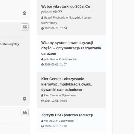
Wybór wkrętarki do 300zł.Co
polecacie??
N
a
Uczeń Mechanik
w
Narzędzia i sprzęt
g
warsztatowy
ó
2017-01-24, 15:54
r
ę
Własny system inwentaryzacji
o zobaczymy
części – optymalizacja zarządzania
garażem
polo.blue
w
Przedstaw się!
2026-06-02, 11:57
Kier Center - obszywanie
kierownic, modyfikacja owalu,
dywaniki samochodowe
Kier Center
w
Ogłoszenia
N
2024-12-01, 04:59
a
g
ó
Zgrzyty DSG podczas redukcji
r
Vw DSG
w
Volkswagen
ę
2018-10-10, 10:00