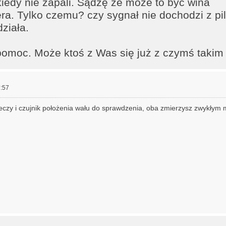
iedy nie zapali. Sądzę że może to być wina
ra. Tylko czemu? czy sygnał nie dochodzi z pil
działa.
pomoc. Może ktoś z Was się już z czymś takim 
:57
ieczy i czujnik położenia wału do sprawdzenia, oba zmierzysz zwykłym