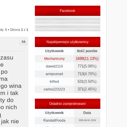
Facebook
ty: 6 • Strona
1
z
1
Najaktywniejsi użytkownicy
Użytkownik
Ilość postów
czasu
1688
(11.13%)
Mechaniczny
le
771
(5.08%)
dawid2110
 po
713
(4.70%)
arnipoznań
 ma
531
(3.50%)
InRed
ego wina
371
(2.45%)
carlos223223
m i tak
ty do
Ostatnio zarejestrowani
o nich
ą
Użytkownik
Data
jak nie
RandallFooda
2026-08-04, 23:54