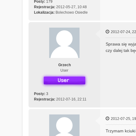
Posty:
179
Rejestracja:
2012-05-27, 10:48
Lokalizacja:
Bolechowo Osiedle
2012-07-24, 22
Sprawa się wyja
czy dalej tak bę
Grzech
User
Posty:
3
Rejestracja:
2012-07-16, 22:11
2012-07-25, 19
Trzymam kciuki