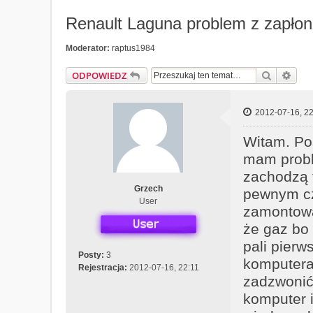
Renault Laguna problem z zapło
Moderator:
raptus1984
Szukaj
Wys
ODPOWIEDZ
2012-07-16, 22
Witam. Po
mam probl
zachodzą t
Grzech
pewnym cz
User
zamontowa
że gaz bo 
pali pierw
Posty:
3
komputera
Rejestracja:
2012-07-16, 22:11
zadzwonić 
komputer i