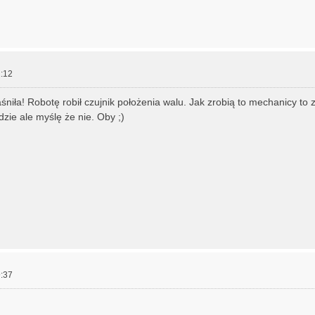
:12
śniła! Robotę robił czujnik położenia walu. Jak zrobią to mechanicy t
dzie ale myślę że nie. Oby ;)
:37