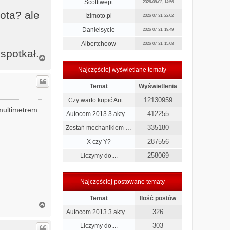
Scotttwept
2026-08-03, 14:56
ota? ale
Izimoto.pl
2026-07-31, 22:02
Danielsycle
2026-07-31, 19:49
Albertchoow
2026-07-31, 15:08
spotkał.
N
a
Najczęściej wyświetlane tematy
g
ó
Temat
Wyświetlenia
r
ę
12130959
Czy warto kupić Aut…
 multimetrem
412255
Autocom 2013.3 akty…
335180
Zostań mechanikiem …
287556
X czy Y?
258069
Liczymy do....
Najczęściej postowane tematy
Temat
Ilość postów
N
326
a
Autocom 2013.3 akty…
g
303
Liczymy do....
ó