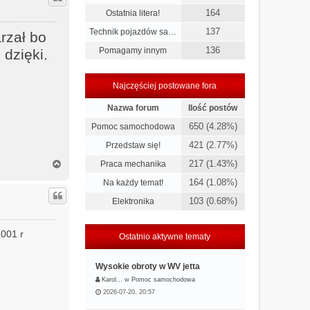
r
164
Ostatnia litera!
ę
137
Technik pojazdów sa…
rzał bo
136
Pomagamy innym
 dzięki.
Najczęściej postowane fora
Nazwa forum
Ilość postów
650 (4.28%)
Pomoc samochodowa
421 (2.77%)
Przedstaw się!
N
217 (1.43%)
Praca mechanika
a
164 (1.08%)
Na każdy temat!
g
ó
103 (0.68%)
Elektronika
r
ę
2001 r
Ostatnio aktywne tematy
Wysokie obroty w WV jetta
Karol…
w
Pomoc samochodowa
2026-07-20, 20:57