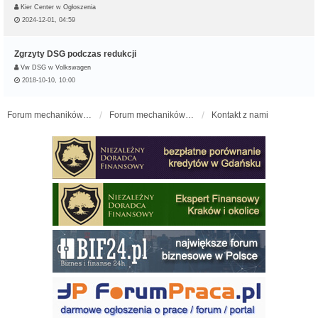
Kier Center
w
Ogłoszenia
2024-12-01, 04:59
Zgrzyty DSG podczas redukcji
Vw DSG
w
Volkswagen
2018-10-10, 10:00
Forum mechaników samochodowych - forum-mechaniczne.pl
Forum mechaników samochodowych
Kontakt z nami