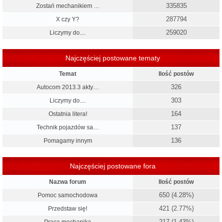
335835
Zostań mechanikiem …
287794
X czy Y?
259020
Liczymy do....
Najczęściej postowane tematy
Temat
Ilość postów
326
Autocom 2013.3 akty…
303
Liczymy do....
164
Ostatnia litera!
137
Technik pojazdów sa…
136
Pomagamy innym
Najczęściej postowane fora
Nazwa forum
Ilość postów
650 (4.28%)
Pomoc samochodowa
421 (2.77%)
Przedstaw się!
217 (1.43%)