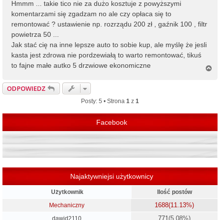
Hmmm ... takie tico nie za dużo kosztuje z powyższymi
komentarzami się zgadzam no ale czy opłaca się to
remontować ? ustawienie np. rozrządu 200 zł , gaźnik 100 , filtr
powietrza 50 ...
Jak stać cię na inne lepsze auto to sobie kup, ale myślę że jesli
kasta jest zdrowa nie pordzewiałą to warto remontować, tikuś
to fajne małe autko 5 drzwiowe ekonomiczne
N
a
g
ODPOWIEDZ
ó
r
Posty: 5 • Strona
1
z
1
ę
Facebook
Najaktywniejsi użytkownicy
Użytkownik
Ilość postów
1688
(11.13%)
Mechaniczny
771
(5.08%)
dawid2110