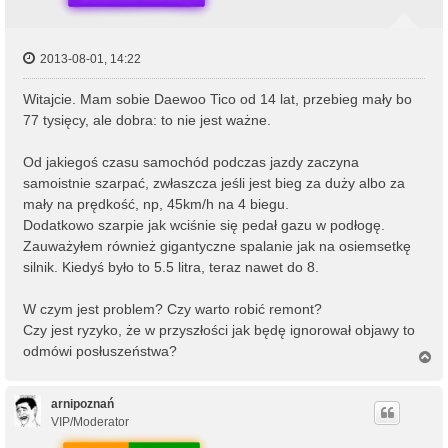
2013-08-01, 14:22
Witajcie. Mam sobie Daewoo Tico od 14 lat, przebieg mały bo
77 tysięcy, ale dobra: to nie jest ważne.
Od jakiegoś czasu samochód podczas jazdy zaczyna
samoistnie szarpać, zwłaszcza jeśli jest bieg za duży albo za
mały na prędkość, np, 45km/h na 4 biegu.
Dodatkowo szarpie jak wciśnie się pedał gazu w podłogę.
Zauważyłem również gigantyczne spalanie jak na osiemsetkę
silnik. Kiedyś było to 5.5 litra, teraz nawet do 8.
W czym jest problem? Czy warto robić remont?
Czy jest ryzyko, że w przyszłości jak będę ignorował objawy to
odmówi posłuszeństwa?
N
a
g
ó
arnipoznań
r
VIP/Moderator
ę