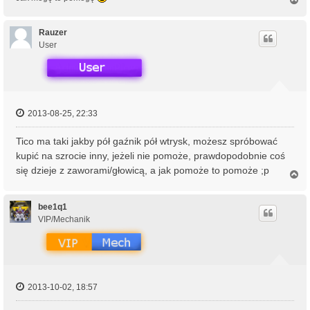
a
g
ó
Rauzer
r
User
ę
2013-08-25, 22:33
Tico ma taki jakby pół gaźnik pół wtrysk, możesz spróbować
kupić na szrocie inny, jeżeli nie pomoże, prawdopodobnie coś
się dzieje z zaworami/głowicą, a jak pomoże to pomoże ;p
N
a
g
ó
bee1q1
r
VIP/Mechanik
ę
2013-10-02, 18:57