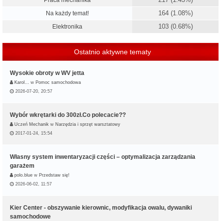
Praca mechanika
164 (1.08%)
Na każdy temat!
103 (0.68%)
Elektronika
Ostatnio aktywne tematy
Wysokie obroty w WV jetta
Karol…
w
Pomoc samochodowa
2026-07-20, 20:57
Wybór wkrętarki do 300zł.Co polecacie??
Uczeń Mechanik
w
Narzędzia i sprzęt warsztatowy
2017-01-24, 15:54
Własny system inwentaryzacji części – optymalizacja zarządzania
garażem
polo.blue
w
Przedstaw się!
2026-06-02, 11:57
Kier Center - obszywanie kierownic, modyfikacja owalu, dywaniki
samochodowe