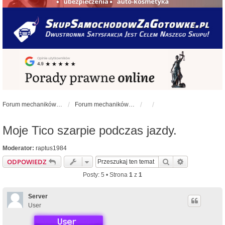
Forum mechaników samochodowych - forum-mechaniczne.pl
Forum mechaników samochodowych
Moje Tico szarpie podczas jazdy.
Moderator:
raptus1984
Szukaj
Wyszukiwan
ODPOWIEDZ
Posty: 5 • Strona
1
z
1
Server
User