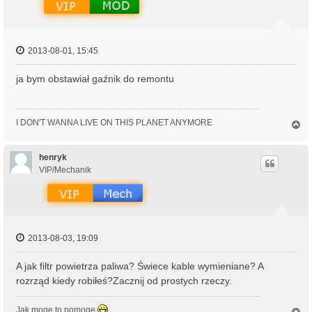
2013-08-01, 15:45
ja bym obstawiał gaźnik do remontu
I DON'T WANNA LIVE ON THIS PLANET ANYMORE
N
a
g
ó
henryk
r
VIP/Mechanik
ę
2013-08-03, 19:09
A jak filtr powietrza paliwa? Świece kable wymieniane? A
rozrząd kiedy robiłeś?Zacznij od prostych rzeczy.
Jak mogę to pomogę
N