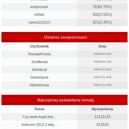
713
(4.70%)
arnipoznań
531
(3.50%)
InRed
371
(2.45%)
carlos223223
Ostatnio zarejestrowani
Użytkownik
Data
RandallFooda
2026-08-04, 23:54
Scotttwept
2026-08-03, 14:56
Izimoto.pl
2026-07-31, 22:02
Danielsycle
2026-07-31, 19:49
Albertchoow
2026-07-31, 15:08
Najczęściej wyświetlane tematy
Temat
Wyświetlenia
12131133
Czy warto kupić Aut…
412510
Autocom 2013.3 akty…