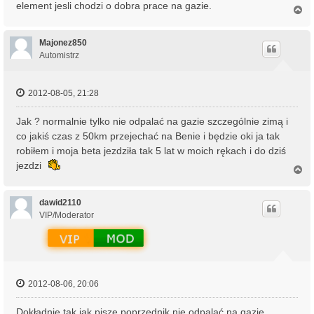
element jesli chodzi o dobra prace na gazie.
N
a
g
ó
Majonez850
r
Automistrz
ę
2012-08-05, 21:28
Jak ? normalnie tylko nie odpalać na gazie szczególnie zimą i
co jakiś czas z 50km przejechać na Benie i będzie oki ja tak
robiłem i moja beta jezdziła tak 5 lat w moich rękach i do dziś
jezdzi
N
a
g
ó
dawid2110
r
VIP/Moderator
ę
2012-08-06, 20:06
Dokładnie tak jak pisze poprzednik nie odpalać na gazie