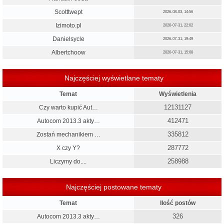
Scotttwept
2026-08-03, 14:56
Izimoto.pl
2026-07-31, 22:02
Danielsycle
2026-07-31, 19:49
Albertchoow
2026-07-31, 15:08
Najczęściej wyświetlane tematy
Temat
Wyświetlenia
12131127
Czy warto kupić Aut…
412471
Autocom 2013.3 akty…
335812
Zostań mechanikiem …
287772
X czy Y?
258988
Liczymy do....
Najczęściej postowane tematy
Temat
Ilość postów
326
Autocom 2013.3 akty…