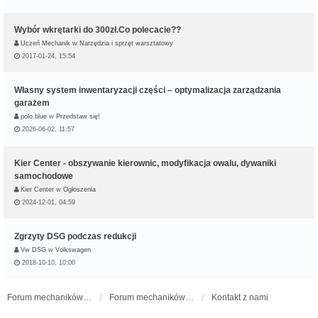
Wybór wkrętarki do 300zł.Co polecacie??
Uczeń Mechanik
w
Narzędzia i sprzęt warsztatowy
2017-01-24, 15:54
Własny system inwentaryzacji części – optymalizacja zarządzania
garażem
polo.blue
w
Przedstaw się!
2026-06-02, 11:57
Kier Center - obszywanie kierownic, modyfikacja owalu, dywaniki
samochodowe
Kier Center
w
Ogłoszenia
2024-12-01, 04:59
Zgrzyty DSG podczas redukcji
Vw DSG
w
Volkswagen
2018-10-10, 10:00
Forum mechaników samochodowych - forum-mechaniczne.pl
Forum mechaników samochodowych
Kontakt z nami