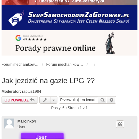
Forum mechaników samochodowych - forum-mechaniczne.pl
Forum mechaników samochodowych
Jak jezdzić na gazie LPG ??
Moderator:
raptus1984
Szukaj
Wyszukiwan
ODPOWIEDZ
Posty: 5 • Strona
1
z
1
Marcinko4
User