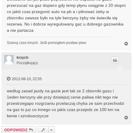
przerzucać na gaz dopiero gdy temp płynu osiągnie z 20 stopni
co jakiś czas przegonić auto na pb a i pilnować żeby w
zbiorniku zawsze było na tyle benzyny żęby nie świeciła się
rezerwa. No i dobrze wyregulowany gaz u dobrego gazownika
a nie partacza
Szanuj czas innych. Jeśli pomogłem postaw piwo
N
a
g
ó
krzych
r
Początkujący
ę
2012-08-10, 22:55
wedlug zasad jazdy na gazie jest tak ze 2 zbiorniki gazu i
1eden benzyny ale przy dzisiejszj cenie paliwa nikt tego nie
przestrzegapo rozgrzaniu przelaczaj chyba ze sam przechodzi
na gaz to juz co innego co jakis czas przejedz ze 100 km na
benie i szrokoscizycze
N
a
g
ODPOWIEDZ
ó