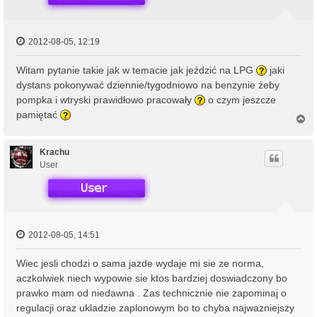
2012-08-05, 12:19
Witam pytanie takie jak w temacie jak jeździć na LPG
jaki
dystans pokonywać dziennie/tygodniowo na benzynie żeby
pompka i wtryski prawidłowo pracowały
o czym jeszcze
pamiętać
N
a
g
ó
Krachu
r
User
ę
2012-08-05, 14:51
Wiec jesli chodzi o sama jazde wydaje mi sie ze norma,
aczkolwiek niech wypowie sie ktos bardziej doswiadczony bo
prawko mam od niedawna . Zas technicznie nie zapominaj o
regulacji oraz ukladzie zaplonowym bo to chyba najwazniejszy