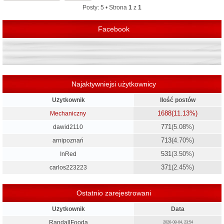
r
Posty: 5 • Strona
1
z
1
ę
Facebook
Najaktywniejsi użytkownicy
Użytkownik
Ilość postów
1688
(11.13%)
Mechaniczny
771
(5.08%)
dawid2110
713
(4.70%)
arnipoznań
531
(3.50%)
InRed
371
(2.45%)
carlos223223
Ostatnio zarejestrowani
Użytkownik
Data
RandallFooda
2026-08-04, 23:54