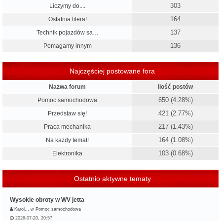
303
Liczymy do....
164
Ostatnia litera!
137
Technik pojazdów sa…
136
Pomagamy innym
Najczęściej postowane fora
Nazwa forum
Ilość postów
650 (4.28%)
Pomoc samochodowa
421 (2.77%)
Przedstaw się!
217 (1.43%)
Praca mechanika
164 (1.08%)
Na każdy temat!
103 (0.68%)
Elektronika
Ostatnio aktywne tematy
Wysokie obroty w WV jetta
Karol…
w
Pomoc samochodowa
2026-07-20, 20:57