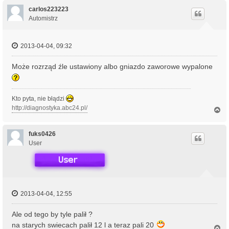
g
ó
carlos223223
r
Automistrz
ę
2013-04-04, 09:32
Może rozrząd źle ustawiony albo gniazdo zaworowe wypalone
Kto pyta, nie błądzi
http://diagnostyka.abc24.pl/
N
a
g
ó
fuks0426
r
User
ę
2013-04-04, 12:55
Ale od tego by tyle palił ?
na starych swiecach palił 12 l a teraz pali 20
N