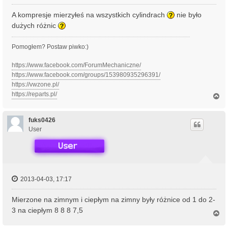
A kompresje mierzyłeś na wszystkich cylindrach
nie było
dużych różnic
Pomogłem? Postaw piwko:)
https://www.facebook.com/ForumMechaniczne/
https://www.facebook.com/groups/153980935296391/
https://vwzone.pl/
https://reparts.pl/
N
a
g
ó
fuks0426
r
User
ę
2013-04-03, 17:17
Mierzone na zimnym i ciepłym na zimny były różnice od 1 do 2-
3 na ciepłym 8 8 8 7,5
N
a