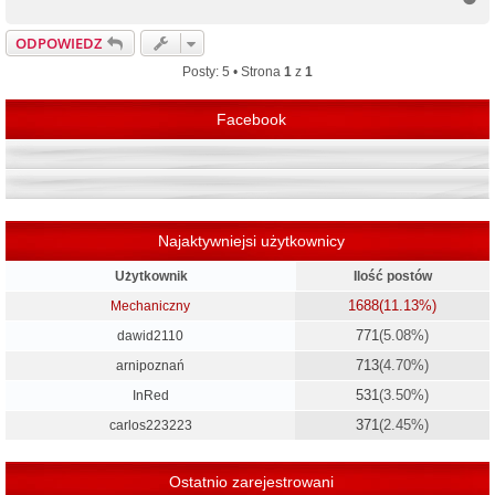
a
g
ODPOWIEDZ
ó
r
Posty: 5 • Strona
1
z
1
ę
Facebook
Najaktywniejsi użytkownicy
Użytkownik
Ilość postów
1688
(11.13%)
Mechaniczny
771
(5.08%)
dawid2110
713
(4.70%)
arnipoznań
531
(3.50%)
InRed
371
(2.45%)
carlos223223
Ostatnio zarejestrowani