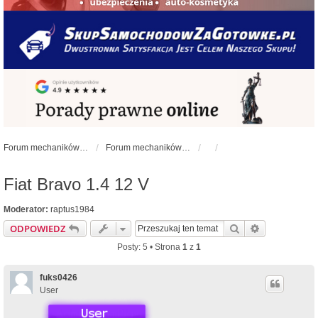
Forum mechaników samochodowych - forum-mechaniczne.pl
Forum mechaników samochodowych
Fiat Bravo 1.4 12 V
Moderator:
raptus1984
Szukaj
Wyszukiwan
ODPOWIEDZ
Posty: 5 • Strona
1
z
1
fuks0426
User