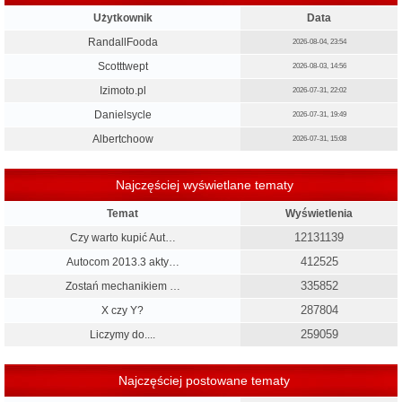
Użytkownik
Data
RandallFooda
2026-08-04, 23:54
Scotttwept
2026-08-03, 14:56
Izimoto.pl
2026-07-31, 22:02
Danielsycle
2026-07-31, 19:49
Albertchoow
2026-07-31, 15:08
Najczęściej wyświetlane tematy
Temat
Wyświetlenia
12131139
Czy warto kupić Aut…
412525
Autocom 2013.3 akty…
335852
Zostań mechanikiem …
287804
X czy Y?
259059
Liczymy do....
Najczęściej postowane tematy