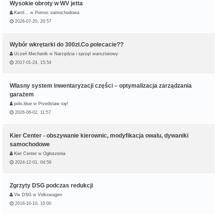
Wysokie obroty w WV jetta
Karol…
w
Pomoc samochodowa
2026-07-20, 20:57
Wybór wkrętarki do 300zł.Co polecacie??
Uczeń Mechanik
w
Narzędzia i sprzęt warsztatowy
2017-01-24, 15:54
Własny system inwentaryzacji części – optymalizacja zarządzania
garażem
polo.blue
w
Przedstaw się!
2026-06-02, 11:57
Kier Center - obszywanie kierownic, modyfikacja owalu, dywaniki
samochodowe
Kier Center
w
Ogłoszenia
2024-12-01, 04:59
Zgrzyty DSG podczas redukcji
Vw DSG
w
Volkswagen
2018-10-10, 10:00