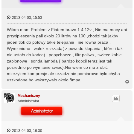
2013-04-03, 15:53
Witam mam Problem z Fiatem bravo 1.4 12v , Nie ma mocy ani
przyśpieszenia pali około 20 litrów na 100 ,chodzi tak jakby
jeden tłok do połowy takie telepanie , nie równa praca ,
Wymienione : wałek rozrzadą( z powodu klepania , które i tak
nie ustało do końca) , popychacze , filtr paliwa , swiece kable
zapłonowe , sonda lambda { bardzo kopcił teraz jest tak
posrednio po wymianie swiec}.Nie wiem co mu zrobić
mierzyłem kompresje ale urzadzenie pomiarowe było chyba
uszkodone bo wskazywało okolo 8mpa
N
a
g
ó
Mechaniczny
r
Administrator
ę
2013-04-03, 16:30