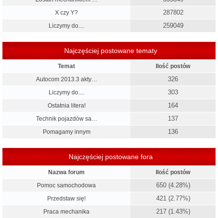
287802
X czy Y?
259049
Liczymy do....
Najczęściej postowane tematy
Temat
Ilość postów
326
Autocom 2013.3 akty…
303
Liczymy do....
164
Ostatnia litera!
137
Technik pojazdów sa…
136
Pomagamy innym
Najczęściej postowane fora
Nazwa forum
Ilość postów
650 (4.28%)
Pomoc samochodowa
421 (2.77%)
Przedstaw się!
217 (1.43%)
Praca mechanika