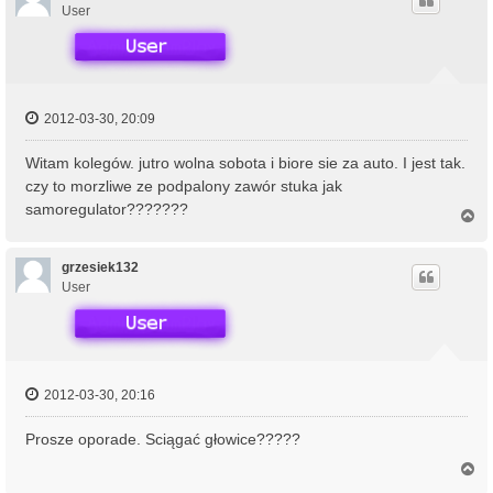
r
User
ę
2012-03-30, 20:09
Witam kolegów. jutro wolna sobota i biore sie za auto. I jest tak.
czy to morzliwe ze podpalony zawór stuka jak
samoregulator???????
N
a
g
ó
grzesiek132
r
User
ę
2012-03-30, 20:16
Prosze oporade. Sciągać głowice?????
N
a