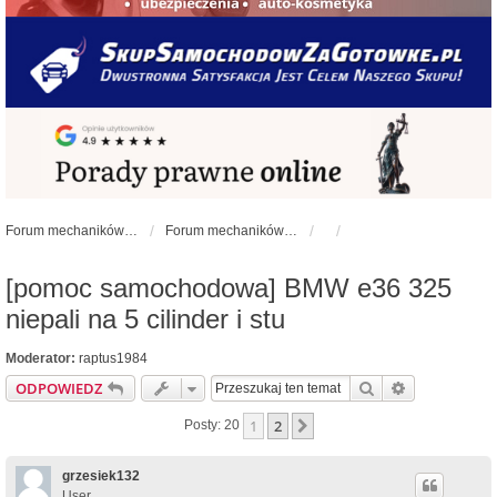
Forum mechaników samochodowych - forum-mechaniczne.pl
Forum mechaników samochodowych
[pomoc samochodowa] BMW e36 325
niepali na 5 cilinder i stu
Moderator:
raptus1984
Szukaj
Wyszukiwan
ODPOWIEDZ
1
2
Następna
Posty: 20
grzesiek132
User