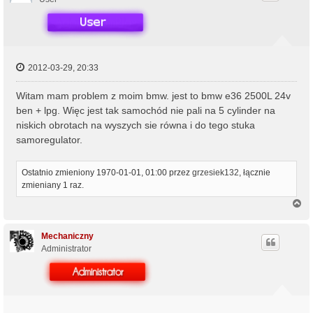
2012-03-29, 20:33
Witam mam problem z moim bmw. jest to bmw e36 2500L 24v
ben + lpg. Więc jest tak samochód nie pali na 5 cylinder na
niskich obrotach na wyszych sie równa i do tego stuka
samoregulator.
Ostatnio zmieniony 1970-01-01, 01:00 przez
grzesiek132
, łącznie
zmieniany 1 raz.
N
a
g
ó
Mechaniczny
r
Administrator
ę