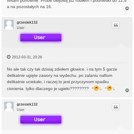
Witam ponownie. Próbe olejową już robiłem i podniesło do 12,5
a na pozostałych na 16.
N
a
g
ó
grzesiek132
r
User
ę
2012-03-31, 20:26
No ale tak czy tak dzisiaj zdiołem głowice. i na tym 5 garze
delikatnie ugięte zawory na wydechu. po zalaniu naftom
delikatnie uciekało, i raczej to jest przyczynom spadku
cisnienia. tylko dlaczego je ugieło????????
N
a
g
ó
grzesiek132
r
User
ę