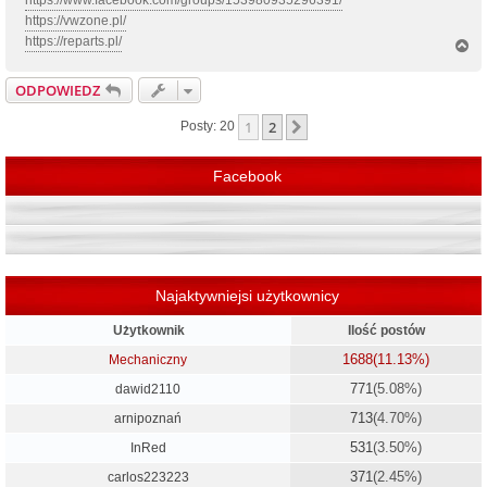
https://vwzone.pl/
https://reparts.pl/
N
a
g
ODPOWIEDZ
ó
r
1
2
Następna
Posty: 20
ę
Facebook
Najaktywniejsi użytkownicy
Użytkownik
Ilość postów
1688
(11.13%)
Mechaniczny
771
(5.08%)
dawid2110
713
(4.70%)
arnipoznań
531
(3.50%)
InRed
371
(2.45%)
carlos223223