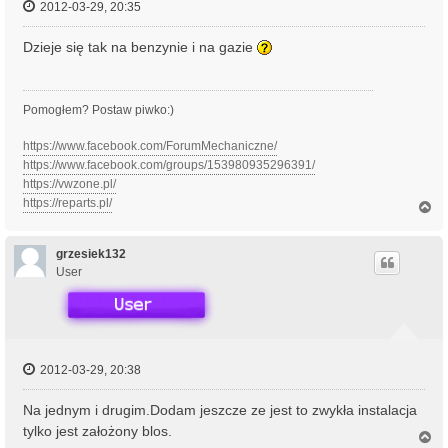
2012-03-29, 20:35
Dzieje się tak na benzynie i na gazie
Pomogłem? Postaw piwko:)
https://www.facebook.com/ForumMechaniczne/
https://www.facebook.com/groups/153980935296391/
https://vwzone.pl/
https://reparts.pl/
N
a
g
ó
grzesiek132
r
User
ę
2012-03-29, 20:38
Na jednym i drugim.Dodam jeszcze ze jest to zwykła instalacja
tylko jest założony blos.
N