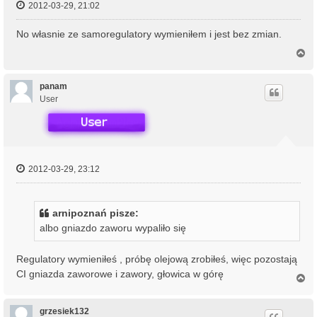
2012-03-29, 21:02
No własnie ze samoregulatory wymieniłem i jest bez zmian.
N
a
g
ó
panam
r
User
ę
2012-03-29, 23:12
arnipoznań pisze:
albo gniazdo zaworu wypaliło się
Regulatory wymieniłeś , próbę olejową zrobiłeś, więc pozostają
CI gniazda zaworowe i zawory, głowica w górę
N
a
g
ó
grzesiek132