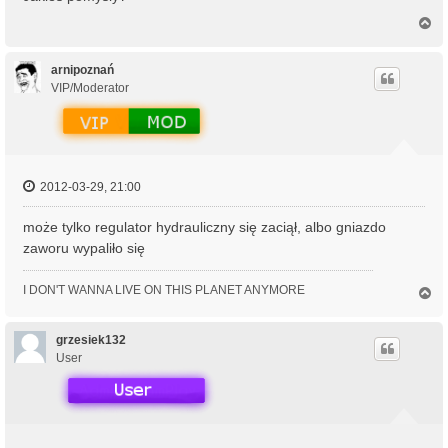
N
a
g
ó
arnipoznań
r
VIP/Moderator
ę
2012-03-29, 21:00
może tylko regulator hydrauliczny się zaciął, albo gniazdo
zaworu wypaliło się
I DON'T WANNA LIVE ON THIS PLANET ANYMORE
N
a
g
ó
grzesiek132
r
User
ę