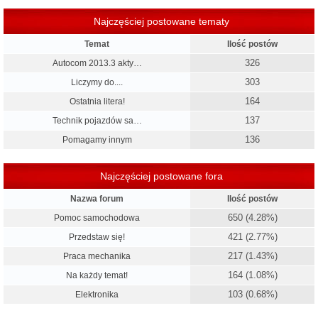
Najczęściej postowane tematy
Temat
Ilość postów
326
Autocom 2013.3 akty…
303
Liczymy do....
164
Ostatnia litera!
137
Technik pojazdów sa…
136
Pomagamy innym
Najczęściej postowane fora
Nazwa forum
Ilość postów
650 (4.28%)
Pomoc samochodowa
421 (2.77%)
Przedstaw się!
217 (1.43%)
Praca mechanika
164 (1.08%)
Na każdy temat!
103 (0.68%)
Elektronika