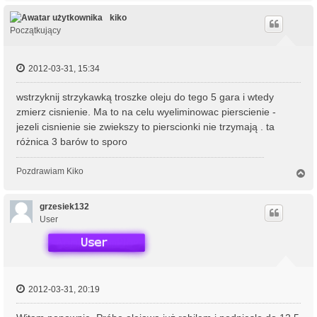
g
ó
kiko
r
Początkujący
ę
2012-03-31, 15:34
wstrzyknij strzykawką troszke oleju do tego 5 gara i wtedy
zmierz cisnienie. Ma to na celu wyeliminowac pierscienie -
jezeli cisnienie sie zwiekszy to pierscionki nie trzymają . ta
różnica 3 barów to sporo
Pozdrawiam Kiko
N
a
g
ó
grzesiek132
r
User
ę
2012-03-31, 20:19