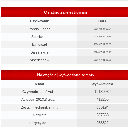
Ostatnio zarejestrowani
Użytkownik
Data
RandallFooda
2026-08-04, 23:54
Scotttwept
2026-08-03, 14:56
Izimoto.pl
2026-07-31, 22:02
Danielsycle
2026-07-31, 19:49
Albertchoow
2026-07-31, 15:08
Najczęściej wyświetlane tematy
Temat
Wyświetlenia
12130962
Czy warto kupić Aut…
412265
Autocom 2013.3 akty…
335194
Zostań mechanikiem …
287563
X czy Y?
258522
Liczymy do....