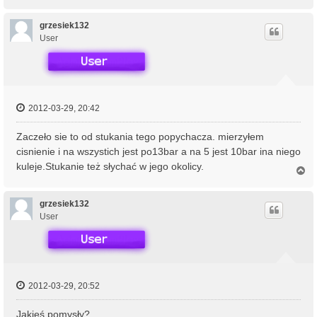
a
g
ó
grzesiek132
r
User
ę
2012-03-29, 20:42
Zaczeło sie to od stukania tego popychacza. mierzyłem
cisnienie i na wszystich jest po13bar a na 5 jest 10bar ina niego
kuleje.Stukanie też słychać w jego okolicy.
N
a
g
ó
grzesiek132
r
User
ę
2012-03-29, 20:52
Jakieś pomysły?