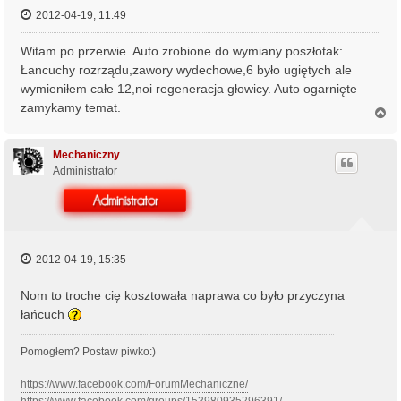
2012-04-19, 11:49
Witam po przerwie. Auto zrobione do wymiany poszłotak:
Łancuchy rozrządu,zawory wydechowe,6 było ugiętych ale
wymieniłem całe 12,noi regeneracja głowicy. Auto ogarnięte
zamykamy temat.
N
a
g
ó
Mechaniczny
r
Administrator
ę
2012-04-19, 15:35
Nom to troche cię kosztowała naprawa co było przyczyna
łańcuch
Pomogłem? Postaw piwko:)
https://www.facebook.com/ForumMechaniczne/
https://www.facebook.com/groups/153980935296391/