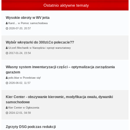
Ostatnio aktywne tematy
Wysokie obroty w WV jetta
Karol…
w
Pomoc samochodowa
2026-07-20, 20:57
Wybór wkrętarki do 300zł.Co polecacie??
Uczeń Mechanik
w
Narzędzia i sprzęt warsztatowy
2017-01-24, 15:54
Własny system inwentaryzacji części – optymalizacja zarządzania
garażem
polo.blue
w
Przedstaw się!
2026-06-02, 11:57
Kier Center - obszywanie kierownic, modyfikacja owalu, dywaniki
samochodowe
Kier Center
w
Ogłoszenia
2024-12-01, 04:59
Zgrzyty DSG podczas redukcji