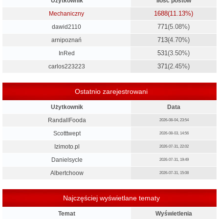
Użytkownik
Ilość postów
1688
(11.13%)
Mechaniczny
771
(5.08%)
dawid2110
713
(4.70%)
arnipoznań
531
(3.50%)
InRed
371
(2.45%)
carlos223223
Ostatnio zarejestrowani
Użytkownik
Data
RandallFooda
2026-08-04, 23:54
Scotttwept
2026-08-03, 14:56
Izimoto.pl
2026-07-31, 22:02
Danielsycle
2026-07-31, 19:49
Albertchoow
2026-07-31, 15:08
Najczęściej wyświetlane tematy
Temat
Wyświetlenia