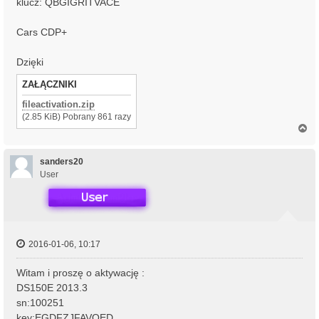
klucz: QBGIGRITVACE
Cars CDP+
Dzięki
ZAŁĄCZNIKI
fileactivation.zip
(2.85 KiB) Pobrany 861 razy
N
a
g
ó
sanders20
r
User
ę
2016-01-06, 10:17
Witam i proszę o aktywację :
DS150E 2013.3
sn:100251
key:EGDFZJFAVQED