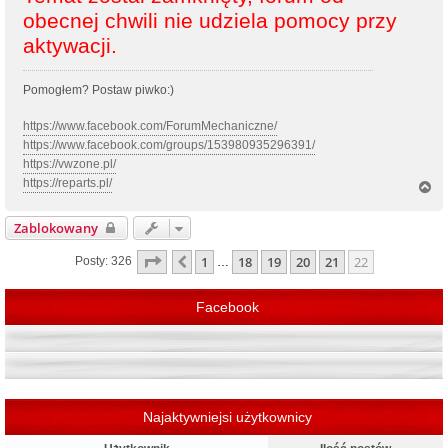
obecnej chwili nie udziela pomocy przy
aktywacji.
Pomogłem? Postaw piwko:)
https://www.facebook.com/ForumMechaniczne/
https://www.facebook.com/groups/153980935296391/
https://vwzone.pl/
https://reparts.pl/
N
a
g
Zablokowany
ó
r
Strona
22
z
22
1
18
19
20
21
22
Poprzednia
Posty: 326
…
ę
Facebook
Najaktywniejsi użytkownicy