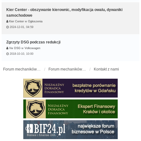
Kier Center - obszywanie kierownic, modyfikacja owalu, dywaniki
samochodowe
Kier Center
w
Ogłoszenia
2024-12-01, 04:59
Zgrzyty DSG podczas redukcji
Vw DSG
w
Volkswagen
2018-10-10, 10:00
Forum mechaników samochodowych - forum-mechaniczne.pl
Forum mechaników samochodowych
Kontakt z nami