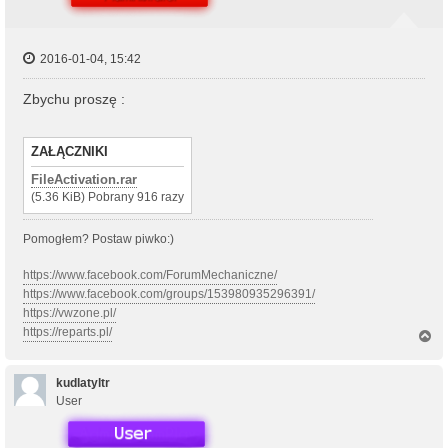
2016-01-04, 15:42
Zbychu proszę :
ZAŁĄCZNIKI
FileActivation.rar
(5.36 KiB) Pobrany 916 razy
Pomogłem? Postaw piwko:)
https://www.facebook.com/ForumMechaniczne/
https://www.facebook.com/groups/153980935296391/
https://vwzone.pl/
https://reparts.pl/
N
a
g
ó
kudlatyltr
r
User
ę