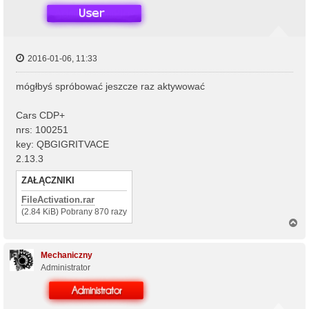
ę
2016-01-06, 11:33
mógłbyś spróbować jeszcze raz aktywować
Cars CDP+
nrs: 100251
key: QBGIGRITVACE
2.13.3
ZAŁĄCZNIKI
FileActivation.rar
(2.84 KiB) Pobrany 870 razy
N
a
g
ó
Mechaniczny
r
Administrator
ę