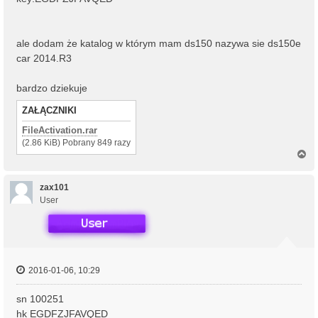
ale dodam że katalog w którym mam ds150 nazywa sie ds150e
car 2014.R3
bardzo dziekuje
ZAŁĄCZNIKI
FileActivation.rar
(2.86 KiB) Pobrany 849 razy
N
a
g
ó
zax101
r
User
ę
2016-01-06, 10:29
sn 100251
hk EGDFZJFAVQED