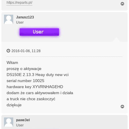
https://reparts.pl/
N
a
g
ó
Janusz123
r
User
ę
2016-01-06, 11:28
Witam
proszę o aktywacje
DS150E 2.13.3 Heay duty new vci
serial number 10025
hardware key XYVRNHAGEHD
dodam że cars aktywowałem i działa
a truck nie chce zaskoczyć
dziękuje
N
a
g
ó
pawe3el
r
User