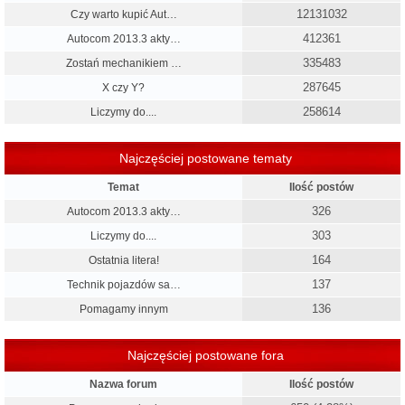
12131032
Czy warto kupić Aut…
412361
Autocom 2013.3 akty…
335483
Zostań mechanikiem …
287645
X czy Y?
258614
Liczymy do....
Najczęściej postowane tematy
Temat
Ilość postów
326
Autocom 2013.3 akty…
303
Liczymy do....
164
Ostatnia litera!
137
Technik pojazdów sa…
136
Pomagamy innym
Najczęściej postowane fora
Nazwa forum
Ilość postów