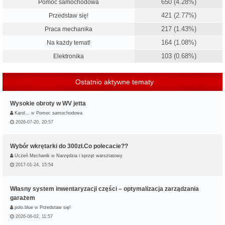
650 (4.28%)
Pomoc samochodowa
421 (2.77%)
Przedstaw się!
217 (1.43%)
Praca mechanika
164 (1.08%)
Na każdy temat!
103 (0.68%)
Elektronika
Ostatnio aktywne tematy
Wysokie obroty w WV jetta
Karol…
w
Pomoc samochodowa
2026-07-20, 20:57
Wybór wkrętarki do 300zł.Co polecacie??
Uczeń Mechanik
w
Narzędzia i sprzęt warsztatowy
2017-01-24, 15:54
Własny system inwentaryzacji części – optymalizacja zarządzania
garażem
polo.blue
w
Przedstaw się!
2026-06-02, 11:57