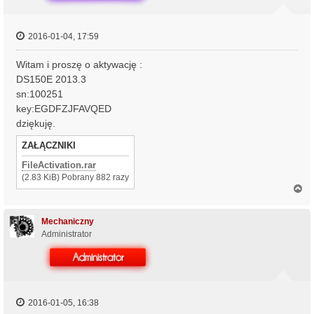
2016-01-04, 17:59
Witam i proszę o aktywację :
DS150E 2013.3
sn:100251
key:EGDFZJFAVQED
dziękuję.
ZAŁĄCZNIKI
FileActivation.rar
(2.83 KiB) Pobrany 882 razy
N
a
g
ó
Mechaniczny
r
Administrator
ę
2016-01-05, 16:38