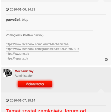
2016-01-06, 14:23
pawe3el
, błąd.
Pomogłem? Postaw piwko:)
https://www.facebook.com/ForumMechaniczne/
https://www.facebook.com/groups/153980935296391/
https://vwzone.pl/
https://reparts.pl/
N
a
g
ó
Mechaniczny
r
Administrator
ę
2016-01-07, 18:14
Temat został zamknięty, forum od