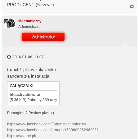
PRODUCENT (New vci)
N
a
g
ó
Mechaniczny
r
Administrator
ę
2016-01-06, 11:07
trunc01 plik w załączniku.
sanders zła instalacja.
ZAŁĄCZNIKI
fileactivation.rar
(5.36 KiB) Pobrany 889 razy
Pomogłem? Postaw piwko:)
https://www.facebook.com/ForumMechaniczne/
https://www.facebook.com/groups/153980935296391/
https://vwzone.pl/