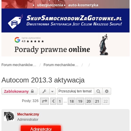
Forum mechaników samochodowych - forum-mechaniczne.pl
Forum mechaników samochodowych
Autocom 2013.3 aktywacja
Szukaj
Wyszukiwa
Zablokowany
Strona
22
z
22
1
18
19
20
21
22
Poprzednia
Posty: 326
…
Mechaniczny
Administrator