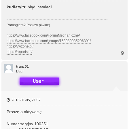
kudlatyltr
, błąd instalacji.
Pomogłem? Postaw piwko:)
https://www.facebook.com/ForumMechaniczne/
https://www.facebook.com/groups/153980935296391/
https://vwzone.pl/
https://reparts.pl/
N
a
g
ó
trunc01
r
User
ę
2016-01-05, 21:07
Proszę o aktywację
Numer seryjny 100251