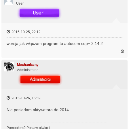
r
User
ę
2015-10-25, 22:12
wersja jak włączam program to autocom cdp+ 2.14.2
N
a
g
ó
Mechaniczny
r
Administrator
ę
2015-10-26, 15:59
Nie posiadam aktywatora do 2014
Pomogłem? Postaw piwko:)