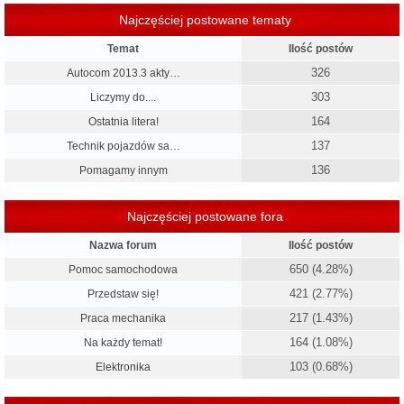
Najczęściej postowane tematy
Temat
Ilość postów
326
Autocom 2013.3 akty…
303
Liczymy do....
164
Ostatnia litera!
137
Technik pojazdów sa…
136
Pomagamy innym
Najczęściej postowane fora
Nazwa forum
Ilość postów
650 (4.28%)
Pomoc samochodowa
421 (2.77%)
Przedstaw się!
217 (1.43%)
Praca mechanika
164 (1.08%)
Na każdy temat!
103 (0.68%)
Elektronika