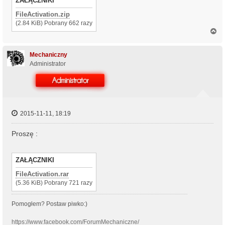
ZAŁĄCZNIKI
FileActivation.zip
(2.84 KiB) Pobrany 662 razy
N
a
g
ó
Mechaniczny
r
Administrator
ę
2015-11-11, 18:19
Proszę :
ZAŁĄCZNIKI
FileActivation.rar
(5.36 KiB) Pobrany 721 razy
Pomogłem? Postaw piwko:)
https://www.facebook.com/ForumMechaniczne/