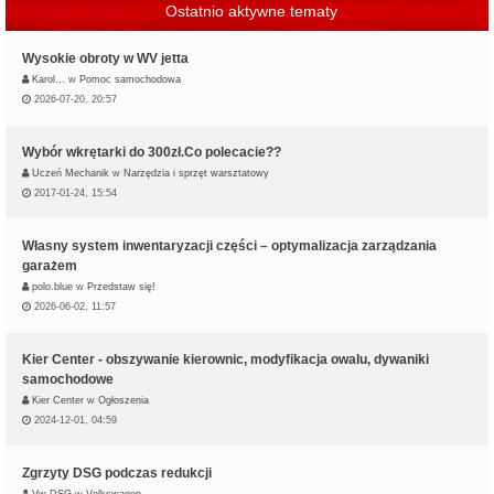
Ostatnio aktywne tematy
Wysokie obroty w WV jetta
Karol…
w
Pomoc samochodowa
2026-07-20, 20:57
Wybór wkrętarki do 300zł.Co polecacie??
Uczeń Mechanik
w
Narzędzia i sprzęt warsztatowy
2017-01-24, 15:54
Własny system inwentaryzacji części – optymalizacja zarządzania
garażem
polo.blue
w
Przedstaw się!
2026-06-02, 11:57
Kier Center - obszywanie kierownic, modyfikacja owalu, dywaniki
samochodowe
Kier Center
w
Ogłoszenia
2024-12-01, 04:59
Zgrzyty DSG podczas redukcji
Vw DSG
w
Volkswagen