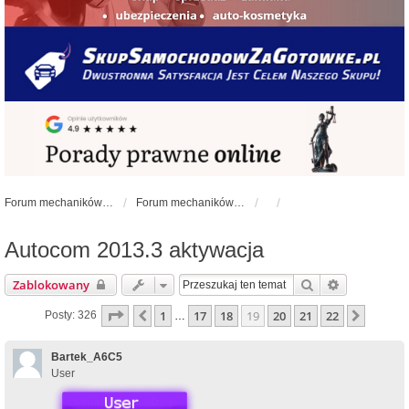
Forum mechaników samochodowych - forum-mechaniczne.pl
Forum mechaników samochodowych
Autocom 2013.3 aktywacja
Szukaj
Wyszukiwa
Zablokowany
Strona
19
z
22
1
17
18
19
20
21
22
Poprzednia
Następ
Posty: 326
…
Bartek_A6C5
User