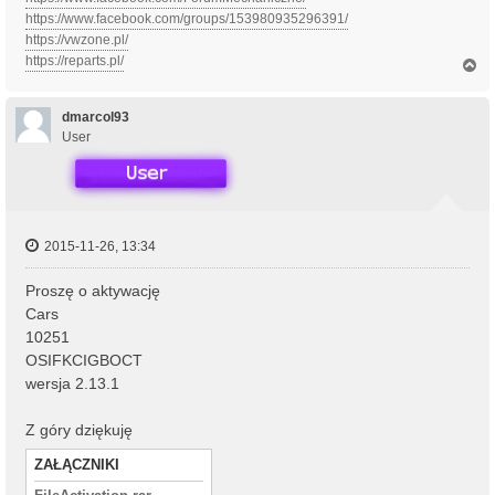
https://www.facebook.com/groups/153980935296391/
https://vwzone.pl/
https://reparts.pl/
N
a
g
ó
dmarcol93
r
User
ę
2015-11-26, 13:34
Proszę o aktywację
Cars
10251
OSIFKCIGBOCT
wersja 2.13.1
Z góry dziękuję
ZAŁĄCZNIKI