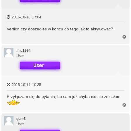
2015-10-13, 17:04
Vertion czy doszedłes w koncu do tego jak to aktywowac?
N
a
g
ó
mic1994
r
User
ę
2015-10-14, 10:25
Przyłączam się do pytania, bo sam już chyba nic nie zdziałam
N
a
g
ó
gum3
r
User
ę