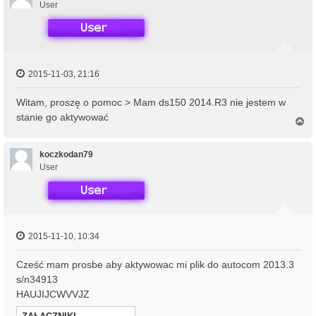
r
User
ę
2015-11-03, 21:16
Witam, proszę o pomoc > Mam ds150 2014.R3 nie jestem w
stanie go aktywować
N
a
g
ó
koczkodan79
r
User
ę
2015-11-10, 10:34
Cześć mam prosbe aby aktywowac mi plik do autocom 2013.3
s/n34913
HAUJIJCWVVJZ