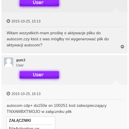
2015-10-25, 15:13
Witam wszystkich-mam prośbę o aktywacje pliku do
autocom,czy ktoś z was mógłby mi wygenerować plik do
aktywacji autocom?
N
a
g
ó
gum3
r
User
ę
2015-10-25, 16:13
autocom cdp+ ds150e sn 100251 kod zabezpieczający
TNXAMBXTMOJO w załączniku plik
ZAŁĄCZNIKI
FileActivation.rar