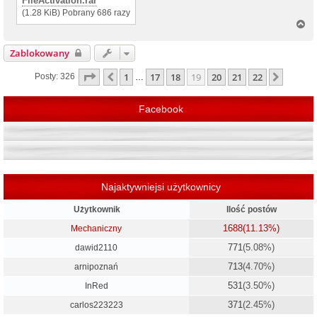
FileActivation.rar
(1.28 KiB) Pobrany 686 razy
N
a
g
Zablokowany
ó
r
Strona
19
z
22
1
17
18
19
20
21
22
Poprzednia
Następ
Posty: 326
…
ę
Facebook
Najaktywniejsi użytkownicy
Użytkownik
Ilość postów
1688
(11.13%)
Mechaniczny
771
(5.08%)
dawid2110
713
(4.70%)
arnipoznań
531
(3.50%)
InRed
371
(2.45%)
carlos223223