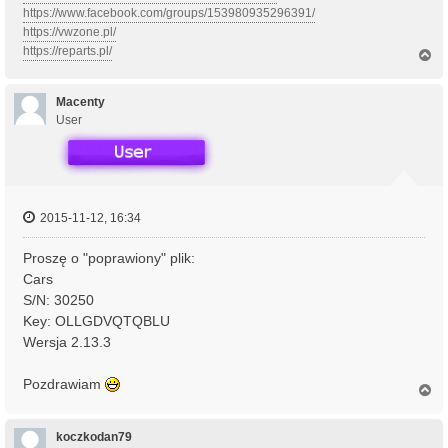
https://www.facebook.com/groups/153980935296391/
https://vwzone.pl/
https://reparts.pl/
N
a
g
ó
Macenty
r
User
ę
2015-11-12, 16:34
Proszę o "poprawiony" plik:
Cars
S/N: 30250
Key: OLLGDVQTQBLU
Wersja 2.13.3
Pozdrawiam
N
a
g
ó
koczkodan79