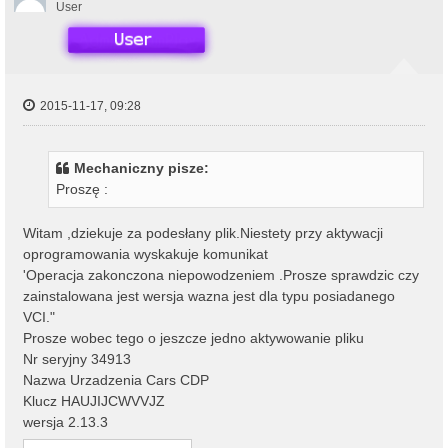
r
User
ę
2015-11-17, 09:28
Mechaniczny pisze:
Proszę :
Witam ,dziekuje za podesłany plik.Niestety przy aktywacji
oprogramowania wyskakuje komunikat
'Operacja zakonczona niepowodzeniem .Prosze sprawdzic czy
zainstalowana jest wersja wazna jest dla typu posiadanego
VCI."
Prosze wobec tego o jeszcze jedno aktywowanie pliku
Nr seryjny 34913
Nazwa Urzadzenia Cars CDP
Klucz HAUJIJCWVVJZ
wersja 2.13.3