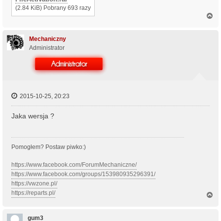
(2.84 KiB) Pobrany 693 razy
N
a
g
ó
Mechaniczny
r
Administrator
ę
2015-10-25, 20:23
Jaka wersja ?
Pomogłem? Postaw piwko:)
https://www.facebook.com/ForumMechaniczne/
https://www.facebook.com/groups/153980935296391/
https://vwzone.pl/
https://reparts.pl/
N
a
g
ó
gum3