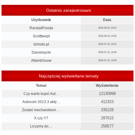
Ostatnio zarejestrowani
Użytkownik
Data
RandallFooda
2026-08-04, 23:54
Scotttwept
2026-08-03, 14:56
Izimoto.pl
2026-07-31, 22:02
Danielsycle
2026-07-31, 19:49
Albertchoow
2026-07-31, 15:08
Najczęściej wyświetlane tematy
Temat
Wyświetlenia
12130998
Czy warto kupić Aut…
412323
Autocom 2013.3 akty…
335228
Zostań mechanikiem …
287615
X czy Y?
258577
Liczymy do....