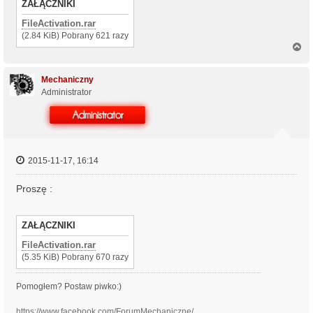
ZAŁĄCZNIKI
FileActivation.rar
(2.84 KiB) Pobrany 621 razy
N
a
g
ó
Mechaniczny
r
Administrator
ę
2015-11-17, 16:14
Proszę :
ZAŁĄCZNIKI
FileActivation.rar
(5.35 KiB) Pobrany 670 razy
Pomogłem? Postaw piwko:)
https://www.facebook.com/ForumMechaniczne/