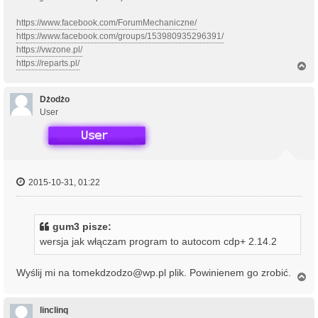
https://www.facebook.com/ForumMechaniczne/
https://www.facebook.com/groups/153980935296391/
https://vwzone.pl/
https://reparts.pl/
N
a
g
ó
Dżodżo
r
User
ę
2015-10-31, 01:22
gum3 pisze:
wersja jak włączam program to autocom cdp+ 2.14.2
Wyślij mi na tomekdzodzo@wp.pl plik. Powinienem go zrobić.
N
a
g
ó
linclinq