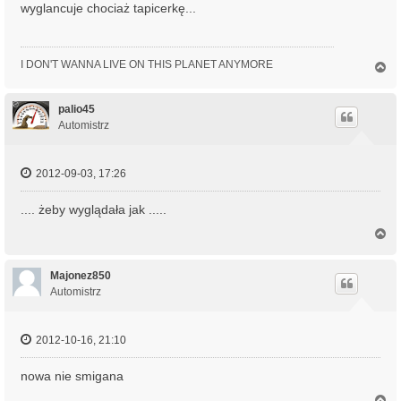
wyglancuje chociaż tapicerkę...
I DON'T WANNA LIVE ON THIS PLANET ANYMORE
N
a
g
ó
palio45
r
Automistrz
ę
2012-09-03, 17:26
.... żeby wyglądała jak .....
N
a
g
ó
Majonez850
r
Automistrz
ę
2012-10-16, 21:10
nowa nie smigana
N