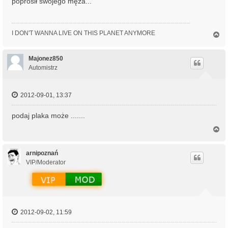
poprosił swojego męża...
I DON'T WANNA LIVE ON THIS PLANET ANYMORE
N
a
g
ó
Majonez850
r
Automistrz
ę
2012-09-01, 13:37
podaj plaka może .......
N
a
g
ó
arnipoznań
r
VIP/Moderator
ę
2012-09-02, 11:59