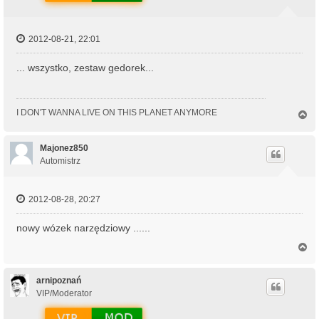
2012-08-21, 22:01
... wszystko, zestaw gedorek...
I DON'T WANNA LIVE ON THIS PLANET ANYMORE
N
a
g
ó
Majonez850
r
Automistrz
ę
2012-08-28, 20:27
nowy wózek narzędziowy ......
N
a
g
ó
arnipoznań
r
VIP/Moderator
ę