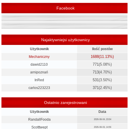
Facebook
Najaktywniejsi użytkownicy
Użytkownik
Ilość postów
1688
(11.13%)
Mechaniczny
771
(5.08%)
dawid2110
713
(4.70%)
arnipoznań
531
(3.50%)
InRed
371
(2.45%)
carlos223223
Ostatnio zarejestrowani
Użytkownik
Data
RandallFooda
2026-08-04, 23:54
Scotttwept
2026-08-03, 14:56