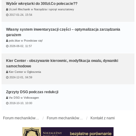
Wybór wkrętarki do 300zł.Co polecacie??
Uczeń Mechanik
w
Narzędzia i sprzęt warsztatowy
2017-01-24, 15:54
Własny system inwentaryzacji części – optymalizacja zarządzania
garażem
polo.blue
w
Przedstaw się!
2026-06-02, 11:57
Kier Center - obszywanie kierownic, modyfikacja owalu, dywaniki
samochodowe
Kier Center
w
Ogłoszenia
2024-12-01, 04:59
Zgrzyty DSG podczas redukcji
Vw DSG
w
Volkswagen
2018-10-10, 10:00
Forum mechaników samochodowych - forum-mechaniczne.pl
Forum mechaników samochodowych
Kontakt z nami