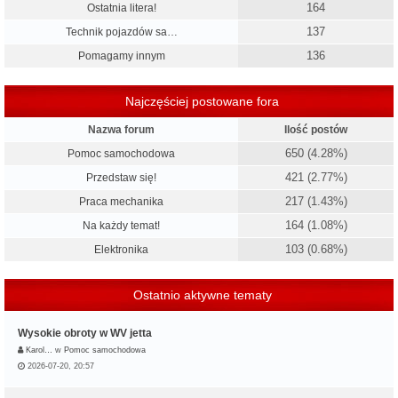
164
Ostatnia litera!
137
Technik pojazdów sa…
136
Pomagamy innym
Najczęściej postowane fora
Nazwa forum
Ilość postów
650 (4.28%)
Pomoc samochodowa
421 (2.77%)
Przedstaw się!
217 (1.43%)
Praca mechanika
164 (1.08%)
Na każdy temat!
103 (0.68%)
Elektronika
Ostatnio aktywne tematy
Wysokie obroty w WV jetta
Karol…
w
Pomoc samochodowa
2026-07-20, 20:57