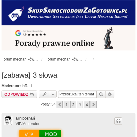
Forum mechaników samochodowych - forum-mechaniczne.pl
Forum mechaników samochodowych
[zabawa] 3 słowa
Moderator:
InRed
Szukaj
Wyszukiwan
ODPOWIEDZ
1
2
3
4
Poprzednia
Następna
Posty: 54
arnipoznań
VIP/Moderator