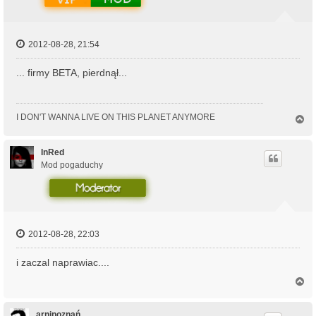
2012-08-28, 21:54
... firmy BETA, pierdnął...
I DON'T WANNA LIVE ON THIS PLANET ANYMORE
N
a
g
ó
InRed
r
Mod pogaduchy
ę
2012-08-28, 22:03
i zaczal naprawiac....
N
a
g
ó
arnipoznań