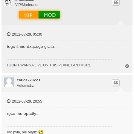
r
VIP/Moderator
ę
2012-08-29, 05:30
tego śmierdzącego grata...
I DON'T WANNA LIVE ON THIS PLANET ANYMORE
N
a
g
ó
carlos223223
r
Automistrz
ę
2012-08-29, 20:55
ręce mu opadły...
Kto pyta, nie błądzi