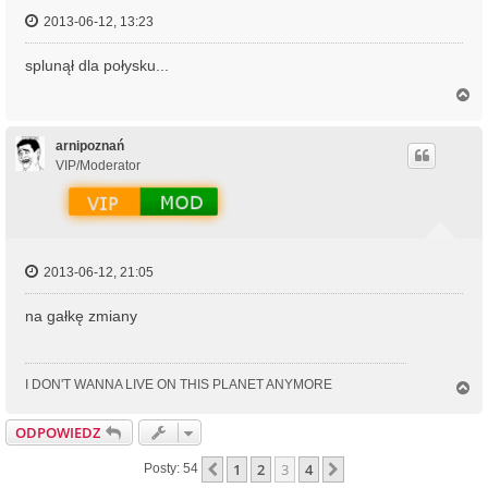
2013-06-12, 13:23
splunął dla połysku...
N
a
g
ó
arnipoznań
r
VIP/Moderator
ę
2013-06-12, 21:05
na gałkę zmiany
I DON'T WANNA LIVE ON THIS PLANET ANYMORE
N
a
g
ODPOWIEDZ
ó
r
1
2
3
4
Poprzednia
Następna
Posty: 54
ę