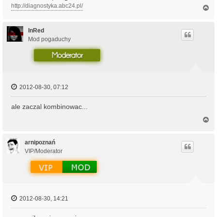
http://diagnostyka.abc24.pl/
N
a
g
ó
InRed
r
Mod pogaduchy
ę
2012-08-30, 07:12
ale zaczal kombinowac...
N
a
g
ó
arnipoznań
r
VIP/Moderator
ę
2012-08-30, 14:21