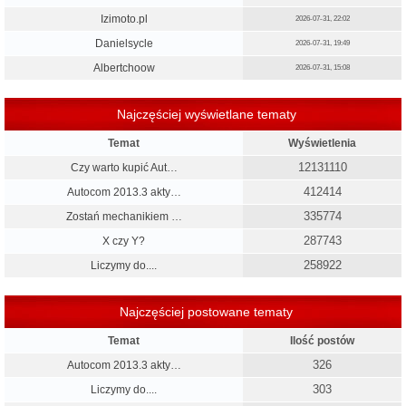
Izimoto.pl
2026-07-31, 22:02
Danielsycle
2026-07-31, 19:49
Albertchoow
2026-07-31, 15:08
Najczęściej wyświetlane tematy
Temat
Wyświetlenia
12131110
Czy warto kupić Aut…
412414
Autocom 2013.3 akty…
335774
Zostań mechanikiem …
287743
X czy Y?
258922
Liczymy do....
Najczęściej postowane tematy
Temat
Ilość postów
326
Autocom 2013.3 akty…
303
Liczymy do....