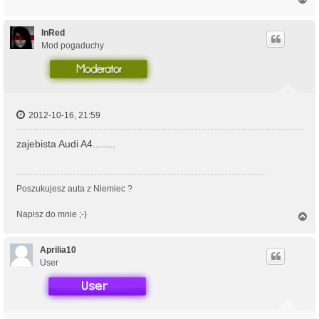
a
g
ó
InRed
r
Mod pogaduchy
ę
2012-10-16, 21:59
zajebista Audi A4........
Poszukujesz auta z Niemiec ?
Napisz do mnie ;-)
N
a
g
ó
Aprilia10
r
User
ę