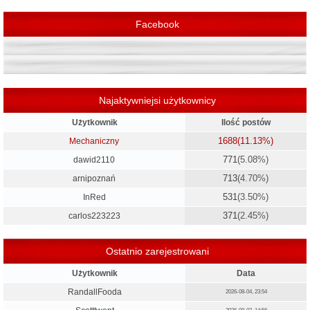
ę
Facebook
Najaktywniejsi użytkownicy
Użytkownik
Ilość postów
1688
(11.13%)
Mechaniczny
771
(5.08%)
dawid2110
713
(4.70%)
arnipoznań
531
(3.50%)
InRed
371
(2.45%)
carlos223223
Ostatnio zarejestrowani
Użytkownik
Data
RandallFooda
2026-08-04, 23:54