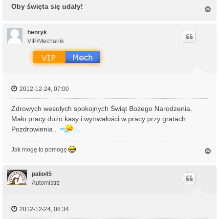
Oby święta się udały!
N
a
g
ó
henryk
r
VIP/Mechanik
ę
2012-12-24, 07:00
Zdrowych wesołych spokojnych Świąt Bożego Narodzenia.
Mało pracy dużo kasy i wytrwałości w pracy przy gratach.
Pozdrowienia .
Jak mogę to pomogę
N
a
g
ó
palio45
r
Automistrz
ę
2012-12-24, 08:34