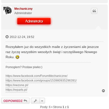
a
g
ó
Mechaniczny
r
Administrator
ę
2012-12-24, 19:52
Rozsyłałem juz do wszystkich maile z życzeniami ale jeszcze
raz życzę wszystkim wesołych świąt i szczęśliwego Nowego
Roku.
Pomogłem? Postaw piwko:)
https://www.facebook.com/ForumMechaniczne/
https://www.facebook.com/groups/153980935296391/
https://vwzone.pl/
https://reparts.pl/
N
a
g
ODPOWIEDZ
ó
r
Posty: 6 • Strona
1
z
1