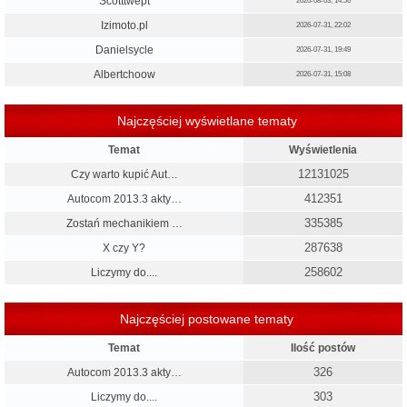
Scotttwept
2026-08-03, 14:56
Izimoto.pl
2026-07-31, 22:02
Danielsycle
2026-07-31, 19:49
Albertchoow
2026-07-31, 15:08
Najczęściej wyświetlane tematy
Temat
Wyświetlenia
12131025
Czy warto kupić Aut…
412351
Autocom 2013.3 akty…
335385
Zostań mechanikiem …
287638
X czy Y?
258602
Liczymy do....
Najczęściej postowane tematy
Temat
Ilość postów
326
Autocom 2013.3 akty…
303
Liczymy do....