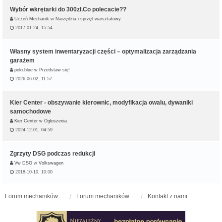
Wybór wkrętarki do 300zł.Co polecacie??
Uczeń Mechanik
w
Narzędzia i sprzęt warsztatowy
2017-01-24, 15:54
Własny system inwentaryzacji części – optymalizacja zarządzania
garażem
polo.blue
w
Przedstaw się!
2026-06-02, 11:57
Kier Center - obszywanie kierownic, modyfikacja owalu, dywaniki
samochodowe
Kier Center
w
Ogłoszenia
2024-12-01, 04:59
Zgrzyty DSG podczas redukcji
Vw DSG
w
Volkswagen
2018-10-10, 10:00
Forum mechaników samochodowych - forum-mechaniczne.pl
Forum mechaników samochodowych
Kontakt z nami