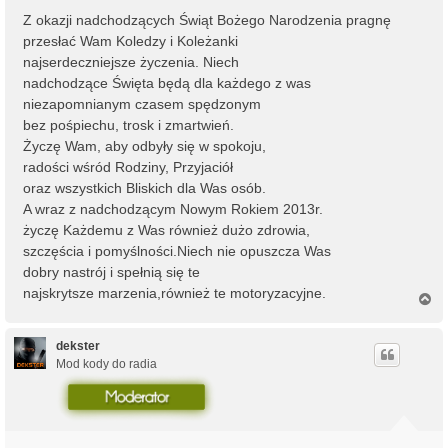
Z okazji nadchodzących Świąt Bożego Narodzenia pragnę
przesłać Wam Koledzy i Koleżanki
najserdeczniejsze życzenia. Niech
nadchodzące Święta będą dla każdego z was
niezapomnianym czasem spędzonym
bez pośpiechu, trosk i zmartwień.
Życzę Wam, aby odbyły się w spokoju,
radości wśród Rodziny, Przyjaciół
oraz wszystkich Bliskich dla Was osób.
A wraz z nadchodzącym Nowym Rokiem 2013r.
życzę Każdemu z Was również dużo zdrowia,
szczęścia i pomyślności.Niech nie opuszcza Was
dobry nastrój i spełnią się te
najskrytsze marzenia,również te motoryzacyjne.
N
a
g
ó
dekster
r
Mod kody do radia
ę