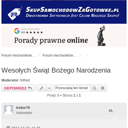
Forum mechaników samochodowych - forum-mechaniczne.pl
Forum mechaników samochodowych
Wesołych Świąt Bożego Narodzenia
Moderator:
InRed
Szukaj
Wyszukiwan
ODPOWIEDZ
Posty: 6 • Strona
1
z
1
trebor70
Automistrz