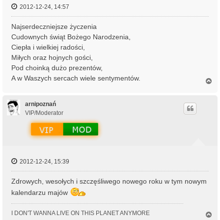
2012-12-24, 14:57
Najserdeczniejsze życzenia
Cudownych świąt Bożego Narodzenia,
Ciepła i wielkiej radości,
Miłych oraz hojnych gości,
Pod choinką dużo prezentów,
A w Waszych sercach wiele sentymentów.
N
a
g
ó
arnipoznań
r
VIP/Moderator
ę
2012-12-24, 15:39
Zdrowych, wesołych i szczęśliwego nowego roku w tym nowym
kalendarzu majów
I DON'T WANNA LIVE ON THIS PLANET ANYMORE
N