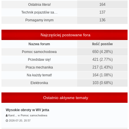
164
Ostatnia litera!
137
Technik pojazdów sa…
136
Pomagamy innym
Najczęściej postowane fora
Nazwa forum
Ilość postów
650 (4.28%)
Pomoc samochodowa
421 (2.77%)
Przedstaw się!
217 (1.43%)
Praca mechanika
164 (1.08%)
Na każdy temat!
103 (0.68%)
Elektronika
Ostatnio aktywne tematy
Wysokie obroty w WV jetta
Karol…
w
Pomoc samochodowa
2026-07-20, 20:57