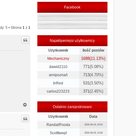
Facebook
ty: 5 • Strona
1
z
1
Najaktywniejsi użytkownicy
Użytkownik
Ilość postów
1688
(11.13%)
Mechaniczny
771
(5.08%)
dawid2110
713
(4.70%)
arnipoznań
531
(3.50%)
InRed
371
(2.45%)
carlos223223
N
Ostatnio zarejestrowani
a
g
Użytkownik
Data
ó
r
RandallFooda
2026-08-04, 23:54
ę
Scotttwept
2026-08-03, 14:56