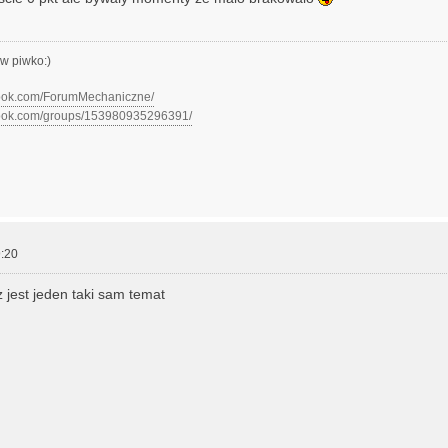
w piwko:)
book.com/ForumMechaniczne/
book.com/groups/153980935296391/
:20
jest jeden taki sam temat