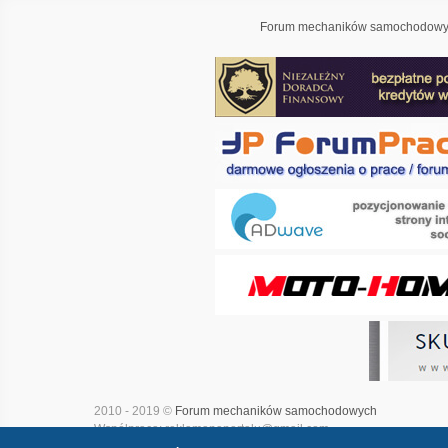
Forum mechaników samochodowyc
2010 - 2019 ©
Forum mechaników samochodowych
Współpraca: reklamanaportalu@gmail.com
Projekt i realizacja:
Adwave - marketing internetowy
|
Mapa witry