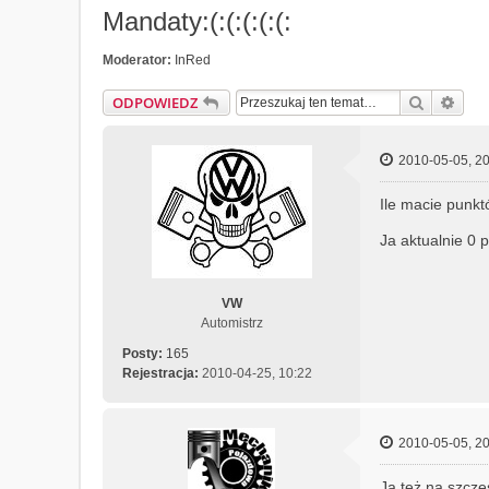
Mandaty:(:(:(:(:(:
Moderator:
InRed
Szukaj
Wys
ODPOWIEDZ
2010-05-05, 20
Ile macie punk
Ja aktualnie 0 
VW
Automistrz
Posty:
165
Rejestracja:
2010-04-25, 10:22
2010-05-05, 20
Ja też na szcz