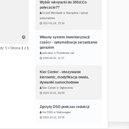
Wybór wkrętarki do 300zł.Co
polecacie??
Uczeń Mechanik
w
Narzędzia i sprzęt
warsztatowy
2017-01-24, 15:54
N
Własny system inwentaryzacji
a
części – optymalizacja zarządzania
g
garażem
ty: 5 • Strona
1
z
1
ó
polo.blue
w
Przedstaw się!
r
2026-06-02, 11:57
ę
Kier Center - obszywanie
kierownic, modyfikacja owalu,
dywaniki samochodowe
Kier Center
w
Ogłoszenia
2024-12-01, 04:59
Zgrzyty DSG podczas redukcji
Vw DSG
w
Volkswagen
2018-10-10, 10:00