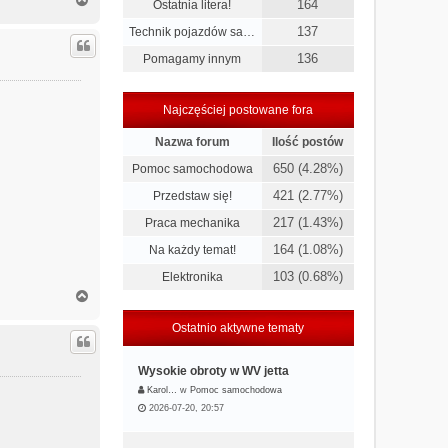
164
Ostatnia litera!
a
g
137
Technik pojazdów sa…
ó
136
Pomagamy innym
r
ę
Najczęściej postowane fora
Nazwa forum
Ilość postów
650 (4.28%)
Pomoc samochodowa
421 (2.77%)
Przedstaw się!
217 (1.43%)
Praca mechanika
164 (1.08%)
Na każdy temat!
103 (0.68%)
Elektronika
N
a
g
Ostatnio aktywne tematy
ó
r
Wysokie obroty w WV jetta
ę
Karol…
w
Pomoc samochodowa
2026-07-20, 20:57