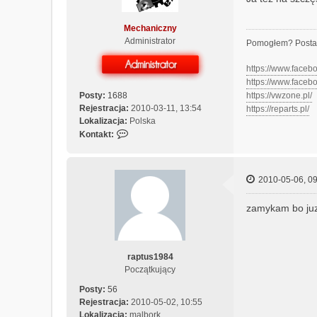
Mechaniczny
Administrator
Pomogłem? Posta
https://www.face
https://www.face
Posty:
1688
https://vwzone.pl/
Rejestracja:
2010-03-11, 13:54
https://reparts.pl/
Lokalizacja:
Polska
S
Kontakt:
k
o
n
2010-05-06, 09
t
a
zamykam bo juz 
k
t
u
j
raptus1984
s
Początkujący
i
ę
Posty:
56
z
Rejestracja:
2010-05-02, 10:55
M
Lokalizacja:
malbork