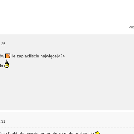
zukiwanie zaawansowane
Pos
:25
tów
ile zapłaciliście najwięcej<?>
pkt
:31
ęście 0 pkt ale bywały momenty że mało brakowało