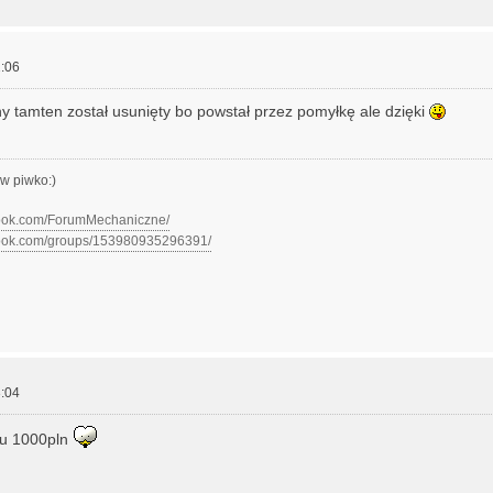
:06
 tamten został usunięty bo powstał przez pomyłkę ale dzięki
w piwko:)
book.com/ForumMechaniczne/
book.com/groups/153980935296391/
:04
mu 1000pln