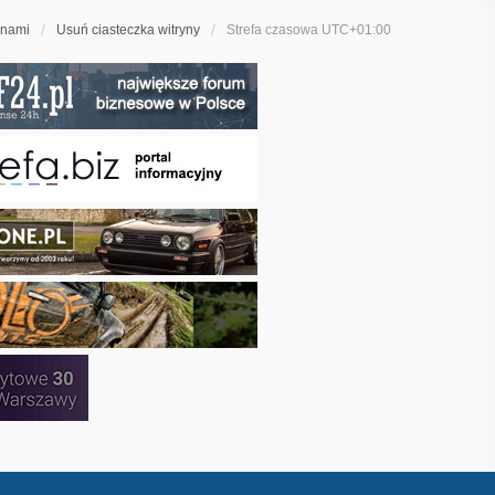
 nami
Usuń ciasteczka witryny
Strefa czasowa
UTC+01:00