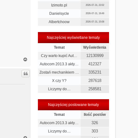
Izimoto.pl
2026-07-31, 22:02
Danielsycle
2026-07-31, 19:49
Albertchoow
2026-07-31, 15:08
Najczęściej wyświetlane tematy
Temat
Wyświetlenia
12130999
Czy warto kupić Aut…
N
a
412327
Autocom 2013.3 akty…
g
335231
Zostań mechanikiem …
ó
r
287618
X czy Y?
ę
258581
Liczymy do....
Najczęściej postowane tematy
Temat
Ilość postów
326
Autocom 2013.3 akty…
303
Liczymy do....
N