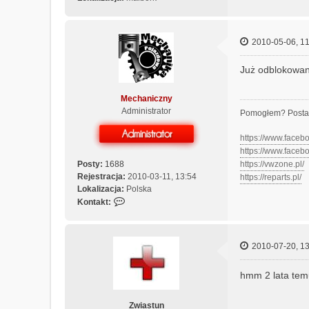
e
c
h
2010-05-06, 11
a
n
i
Już odblokowany
c
z
Mechaniczny
n
Administrator
Pomogłem? Posta
y
https://www.face
https://www.face
Posty:
1688
https://vwzone.pl/
Rejestracja:
2010-03-11, 13:54
https://reparts.pl/
Lokalizacja:
Polska
S
Kontakt:
k
o
n
2010-07-20, 13
t
a
hmm 2 lata te
k
t
u
Zwiastun