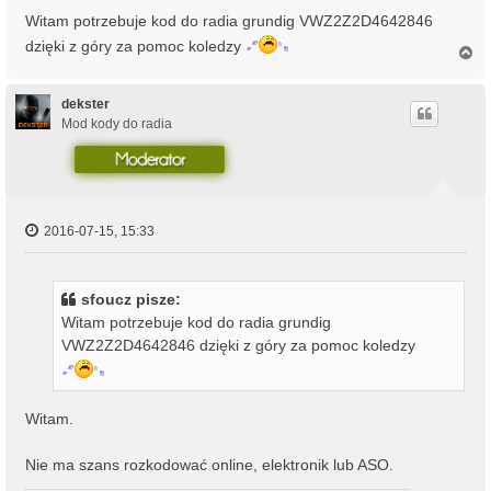
Witam potrzebuje kod do radia grundig VWZ2Z2D4642846
dzięki z góry za pomoc koledzy
N
a
g
ó
dekster
r
Mod kody do radia
ę
2016-07-15, 15:33
sfoucz pisze:
Witam potrzebuje kod do radia grundig
VWZ2Z2D4642846 dzięki z góry za pomoc koledzy
Witam.
Nie ma szans rozkodować online, elektronik lub ASO.