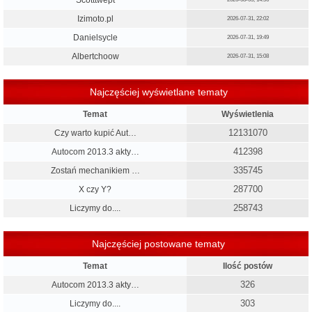
Scotttwept
Izimoto.pl
2026-07-31, 22:02
Danielsycle
2026-07-31, 19:49
Albertchoow
2026-07-31, 15:08
Najczęściej wyświetlane tematy
Temat
Wyświetlenia
12131070
Czy warto kupić Aut…
412398
Autocom 2013.3 akty…
335745
Zostań mechanikiem …
287700
X czy Y?
258743
Liczymy do....
Najczęściej postowane tematy
Temat
Ilość postów
326
Autocom 2013.3 akty…
303
Liczymy do....