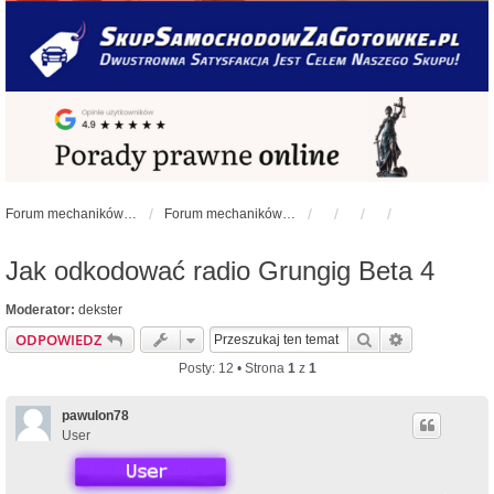
Forum mechaników samochodowych - forum-mechaniczne.pl
Forum mechaników samochodowych
Jak odkodować radio Grungig Beta 4
Moderator:
dekster
Szukaj
Wyszukiwan
ODPOWIEDZ
Posty: 12 • Strona
1
z
1
pawulon78
User