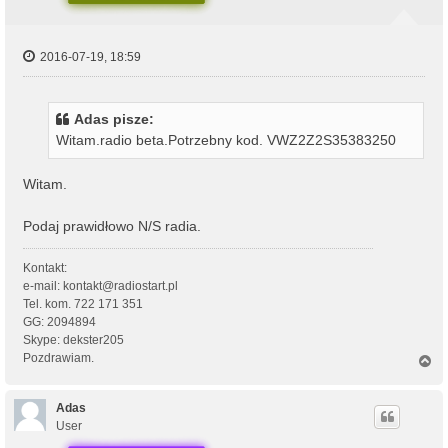
2016-07-19, 18:59
Adas pisze:
Witam.radio beta.Potrzebny kod. VWZ2Z2S35383250
Witam.
Podaj prawidłowo N/S radia.
Kontakt:
e-mail: kontakt@radiostart.pl
Tel. kom. 722 171 351
GG: 2094894
Skype: dekster205
Pozdrawiam.
N
a
g
ó
Adas
r
User
ę