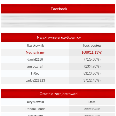
ę
Facebook
Najaktywniejsi użytkownicy
Użytkownik
Ilość postów
1688
(11.13%)
Mechaniczny
771
(5.08%)
dawid2110
713
(4.70%)
arnipoznań
531
(3.50%)
InRed
371
(2.45%)
carlos223223
Ostatnio zarejestrowani
Użytkownik
Data
RandallFooda
2026-08-04, 23:54
2026-08-03, 14:56