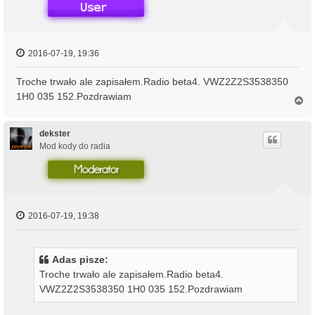
2016-07-19, 19:36
Troche trwało ale zapisałem.Radio beta4. VWZ2Z2S3538350
1H0 035 152.Pozdrawiam
N
a
g
ó
dekster
r
Mod kody do radia
ę
2016-07-19, 19:38
Adas pisze:
Troche trwało ale zapisałem.Radio beta4.
VWZ2Z2S3538350 1H0 035 152.Pozdrawiam