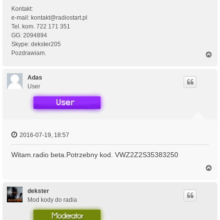
Kontakt:
e-mail: kontakt@radiostart.pl
Tel. kom. 722 171 351
GG: 2094894
Skype: dekster205
Pozdrawiam.
N
a
g
ó
Adas
r
User
ę
2016-07-19, 18:57
Witam.radio beta.Potrzebny kod. VWZ2Z2S35383250
N
a
g
ó
dekster
r
Mod kody do radia
ę