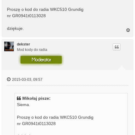
Proszę o kod do radia WKC510 Grundig
nr GR0941t0113028
dziękuje.
N
a
g
ó
dekster
r
Mod kody do radia
ę
2015-03-03, 09:57
Mikołaj pisze:
Siema.
Proszę o kod do radia WKC510 Grundig
nr GR0941t0113028