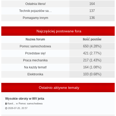
164
Ostatnia litera!
137
Technik pojazdów sa…
136
Pomagamy innym
Najczęściej postowane fora
Nazwa forum
Ilość postów
650 (4.28%)
Pomoc samochodowa
421 (2.77%)
Przedstaw się!
217 (1.43%)
Praca mechanika
164 (1.08%)
Na każdy temat!
103 (0.68%)
Elektronika
Ostatnio aktywne tematy
Wysokie obroty w WV jetta
Karol…
w
Pomoc samochodowa
2026-07-20, 20:57