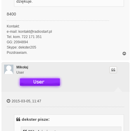
dziękuje.
8400
Kontakt:
e-mail: kontakt@radiostart.pl
Tel. kom. 722 171 351
GG: 2094894
Skype: dekster205
Pozdrawiam.
N
a
g
ó
Mikołaj
r
User
ę
2015-03-05, 11:47
dekster pisze: