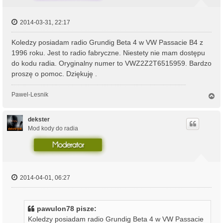
2014-03-31, 22:17
Koledzy posiadam radio Grundig Beta 4 w VW Passacie B4 z
1996 roku. Jest to radio fabryczne. Niestety nie mam dostępu
do kodu radia. Oryginalny numer to VWZ2Z2T6515959. Bardzo
proszę o pomoc. Dziękuję .
Pawel-Lesnik
N
a
g
ó
dekster
r
Mod kody do radia
ę
2014-04-01, 06:27
pawulon78 pisze:
Koledzy posiadam radio Grundig Beta 4 w VW Passacie