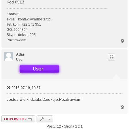
Kod 0913
Kontakt:
e-mail: kontakt@radiostart.pl
Tel. kom. 722 171 351
GG: 2094894
Skype: dekster205
Pozdrawiam.
N
a
g
ó
Adas
r
User
ę
2016-07-19, 19:57
Jestes wielki.działa.Dziekuje.Pozdrawiam
N
a
g
ODPOWIEDZ
ó
r
Posty: 12 • Strona
1
z
1