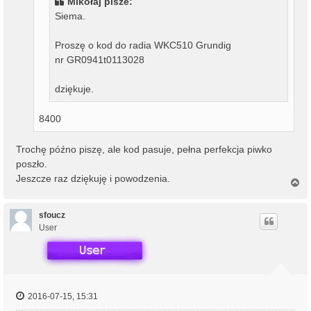
Mikołaj pisze:
Siema.
Proszę o kod do radia WKC510 Grundig
nr GR0941t0113028
dziękuje.
8400
Trochę późno piszę, ale kod pasuje, pełna perfekcja piwko
poszło.
Jeszcze raz dziękuję i powodzenia.
N
a
g
ó
sfoucz
r
User
ę
2016-07-15, 15:31