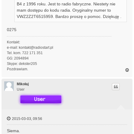
B4 z 1996 roku. Jest to radio fabryczne. Niestety nie
mam dostępu do kodu radia. Oryginalny numer to
VWZ2Z2T6515959. Bardzo proszę o pomoc. Dziękuję .
0275
Kontakt:
e-mail: kontakt@radiostart.pl
Tel. kom. 722 171 351
GG: 2094894
Skype: dekster205
Pozdrawiam.
N
a
g
ó
Mikołaj
r
User
ę
2015-03-03, 09:56
Siema.