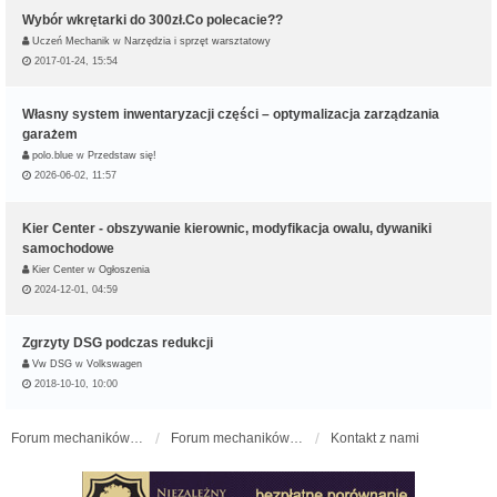
Wybór wkrętarki do 300zł.Co polecacie??
Uczeń Mechanik
w
Narzędzia i sprzęt warsztatowy
2017-01-24, 15:54
Własny system inwentaryzacji części – optymalizacja zarządzania
garażem
polo.blue
w
Przedstaw się!
2026-06-02, 11:57
Kier Center - obszywanie kierownic, modyfikacja owalu, dywaniki
samochodowe
Kier Center
w
Ogłoszenia
2024-12-01, 04:59
Zgrzyty DSG podczas redukcji
Vw DSG
w
Volkswagen
2018-10-10, 10:00
Forum mechaników samochodowych - forum-mechaniczne.pl
Forum mechaników samochodowych
Kontakt z nami