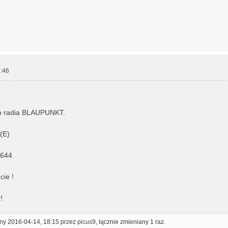
:46
o radia BLAUPUNKT.
(E)
644
ie !
!
ony 2016-04-14, 18:15 przez
picus9
, łącznie zmieniany 1 raz.