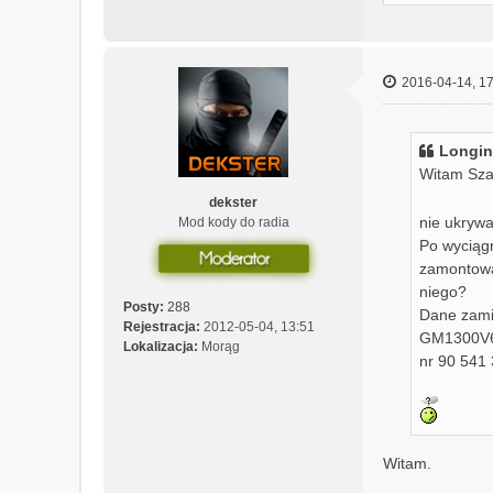
2016-04-14, 17
Longin
Witam Sza
dekster
nie ukrywa
Mod kody do radia
Po wyciągn
zamontowa
niego?
Posty:
288
Dane zami
Rejestracja:
2012-05-04, 13:51
GM1300V
Lokalizacja:
Morąg
nr 90 541
Witam.