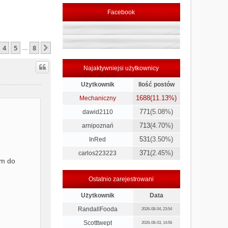
Facebook
4
5
8
a
Następna
…
Najaktywniejsi użytkownicy
Użytkownik
Ilość postów
1688
(11.13%)
Mechaniczny
771
(5.08%)
dawid2110
713
(4.70%)
arnipoznań
531
(3.50%)
InRed
371
(2.45%)
carlos223223
em do
Ostatnio zarejestrowani
Użytkownik
Data
RandallFooda
2026-08-04, 23:54
Scotttwept
2026-08-03, 14:56