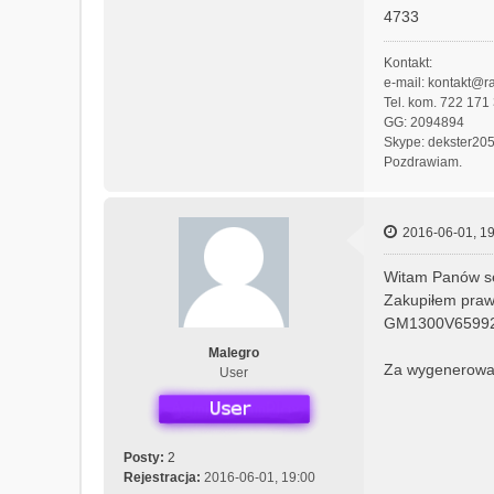
4733
Kontakt:
e-mail: kontakt@ra
Tel. kom. 722 171
GG: 2094894
Skype: dekster20
Pozdrawiam.
2016-06-01, 19
Witam Panów se
Zakupiłem praw
GM1300V6599
Malegro
Za wygenerowan
User
Posty:
2
Rejestracja:
2016-06-01, 19:00