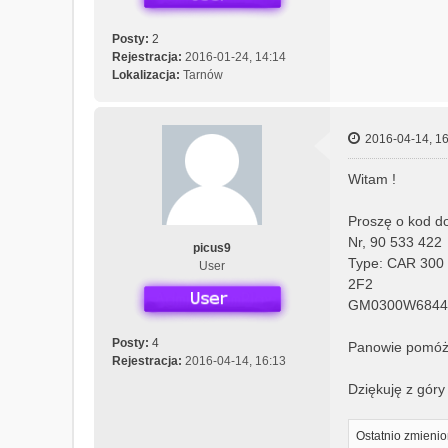
Posty:
2
Rejestracja:
2016-01-24, 14:14
Lokalizacja:
Tarnów
2016-04-14, 16
Witam !
Proszę o kod d
Nr, 90 533 422
picus9
Type: CAR 300 
User
2F2
GM0300W6844
Posty:
4
Panowie pomóżc
Rejestracja:
2016-04-14, 16:13
Dziękuję z góry 
Ostatnio zmieni