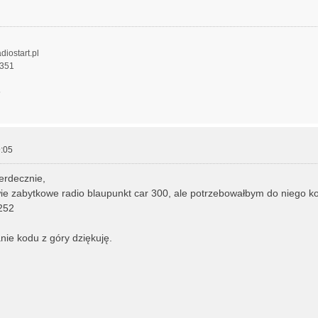
diostart.pl
 351
5
:05
rdecznie,
ie zabytkowe radio blaupunkt car 300, ale potrzebowałbym do niego k
252
ie kodu z góry dziękuję.