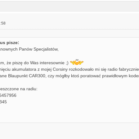
:58
us pisze:
nownych Panów Specjalistów,
m, że piszę do Was interesownie ;)
ięciu akumulatora z mojej Corsiny rozkodowało mi się radio fabrycznie
ne Blaupunkt CAR300, czy mógłby ktoś poratować prawidłowym kod
eszczone na radiu:
6457956
 345