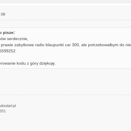
:08
o pisze:
ów serdecznie,
prawie zabytkowe radio blaupunkt car 300, ale potrzebowałbym do ni
6599252
rowanie kodu z góry dziękuję.
diostart.pl
 351
5