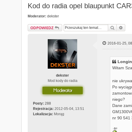
Kod do radia opel blaupunkt CA
Moderator:
dekster
Szukaj
Wys
ODPOWIEDZ
2016-01-25, 08
Longin
Witam Sza
dekster
nie ukrywa
Mod kody do radia
Po wyciągn
zamontowa
niego?
Posty:
288
Dane zami
Rejestracja:
2012-05-04, 13:51
GM1300V
Lokalizacja:
Morąg
nr 90 541