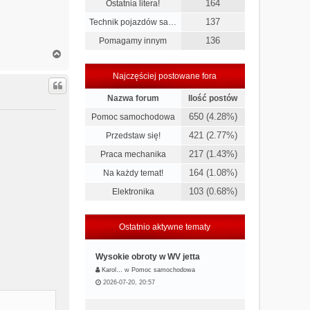
164
Ostatnia litera!
137
Technik pojazdów sa…
136
Pomagamy innym
N
a
g
Najczęściej postowane fora
ó
r
Nazwa forum
Ilość postów
ę
650 (4.28%)
Pomoc samochodowa
421 (2.77%)
Przedstaw się!
217 (1.43%)
Praca mechanika
164 (1.08%)
Na każdy temat!
103 (0.68%)
Elektronika
Ostatnio aktywne tematy
Wysokie obroty w WV jetta
Karol…
w
Pomoc samochodowa
2026-07-20, 20:57