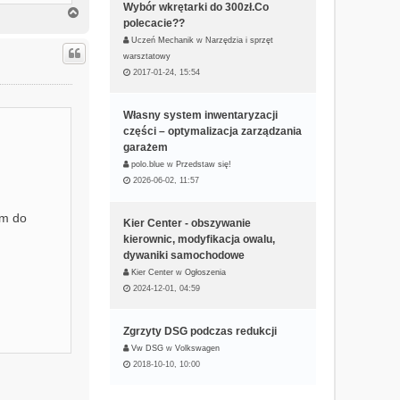
Wybór wkrętarki do 300zł.Co
N
polecacie??
a
g
Uczeń Mechanik
w
Narzędzia i sprzęt
ó
warsztatowy
r
2017-01-24, 15:54
ę
Własny system inwentaryzacji
części – optymalizacja zarządzania
garażem
polo.blue
w
Przedstaw się!
2026-06-02, 11:57
em do
Kier Center - obszywanie
kierownic, modyfikacja owalu,
dywaniki samochodowe
Kier Center
w
Ogłoszenia
2024-12-01, 04:59
Zgrzyty DSG podczas redukcji
Vw DSG
w
Volkswagen
2018-10-10, 10:00