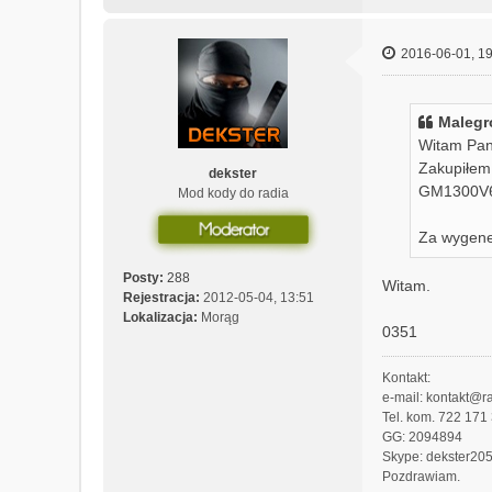
2016-06-01, 19
Malegr
Witam Pan
Zakupiłem 
dekster
GM1300V
Mod kody do radia
Za wygene
Posty:
288
Witam.
Rejestracja:
2012-05-04, 13:51
Lokalizacja:
Morąg
0351
Kontakt:
e-mail: kontakt@ra
Tel. kom. 722 171
GG: 2094894
Skype: dekster20
Pozdrawiam.