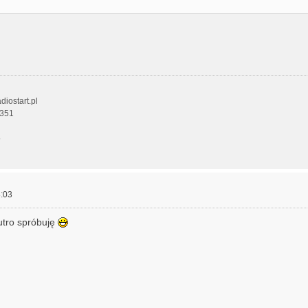
diostart.pl
 351
5
:03
jutro spróbuję