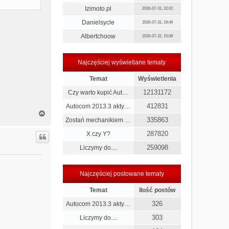
Izimoto.pl
2026-07-31, 22:02
Danielsycle
2026-07-31, 19:49
Albertchoow
2026-07-31, 15:08
Najczęściej wyświetlane tematy
Temat
Wyświetlenia
12131172
Czy warto kupić Aut…
412831
Autocom 2013.3 akty…
N
335863
Zostań mechanikiem …
a
g
287820
X czy Y?
ó
r
259098
Liczymy do....
ę
Najczęściej postowane tematy
Temat
Ilość postów
326
Autocom 2013.3 akty…
303
Liczymy do....