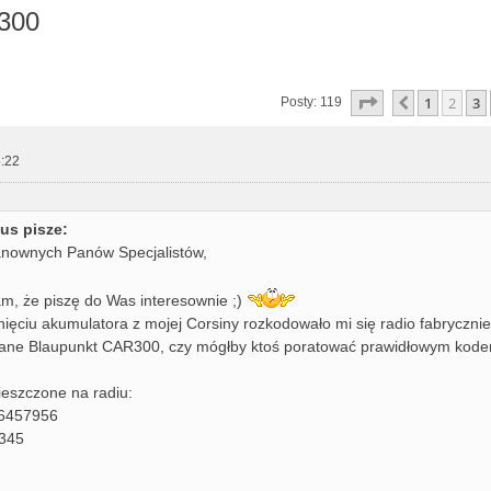
R300
zukiwanie zaawansowane
Strona
2
z
8
1
2
3
Poprzedni
Posty: 119
:22
us pisze:
nownych Panów Specjalistów,
m, że piszę do Was interesownie ;)
ięciu akumulatora z mojej Corsiny rozkodowało mi się radio fabrycznie
ne Blaupunkt CAR300, czy mógłby ktoś poratować prawidłowym kod
eszczone na radiu:
6457956
 345