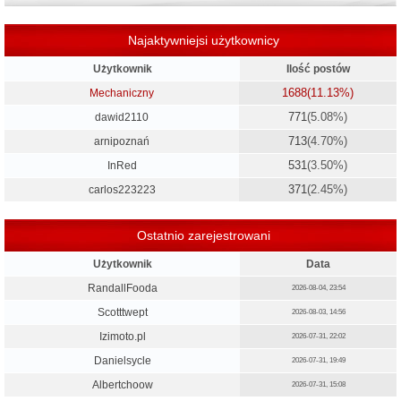
Najaktywniejsi użytkownicy
Użytkownik
Ilość postów
1688
(11.13%)
Mechaniczny
771
(5.08%)
dawid2110
713
(4.70%)
arnipoznań
531
(3.50%)
InRed
371
(2.45%)
carlos223223
Ostatnio zarejestrowani
Użytkownik
Data
RandallFooda
2026-08-04, 23:54
Scotttwept
2026-08-03, 14:56
Izimoto.pl
2026-07-31, 22:02
Danielsycle
2026-07-31, 19:49
Albertchoow
2026-07-31, 15:08