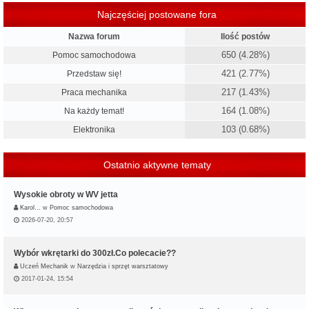
Najczęściej postowane fora
Nazwa forum
Ilość postów
650 (4.28%)
Pomoc samochodowa
421 (2.77%)
Przedstaw się!
217 (1.43%)
Praca mechanika
164 (1.08%)
Na każdy temat!
103 (0.68%)
Elektronika
Ostatnio aktywne tematy
Wysokie obroty w WV jetta
Karol…
w
Pomoc samochodowa
2026-07-20, 20:57
Wybór wkrętarki do 300zł.Co polecacie??
Uczeń Mechanik
w
Narzędzia i sprzęt warsztatowy
2017-01-24, 15:54