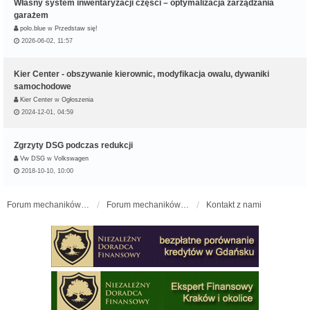
Własny system inwentaryzacji części – optymalizacja zarządzania
garażem
polo.blue
w
Przedstaw się!
2026-06-02, 11:57
Kier Center - obszywanie kierownic, modyfikacja owalu, dywaniki
samochodowe
Kier Center
w
Ogłoszenia
2024-12-01, 04:59
Zgrzyty DSG podczas redukcji
Vw DSG
w
Volkswagen
2018-10-10, 10:00
Forum mechaników samochodowych - forum-mechaniczne.pl
Forum mechaników samochodowych
Kontakt z nami