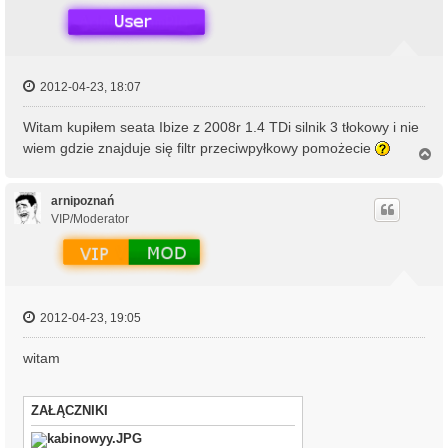
2012-04-23, 18:07
Witam kupiłem seata Ibize z 2008r 1.4 TDi silnik 3 tłokowy i nie
wiem gdzie znajduje się filtr przeciwpyłkowy pomożecie
N
a
g
ó
arnipoznań
r
VIP/Moderator
ę
2012-04-23, 19:05
witam
ZAŁĄCZNIKI