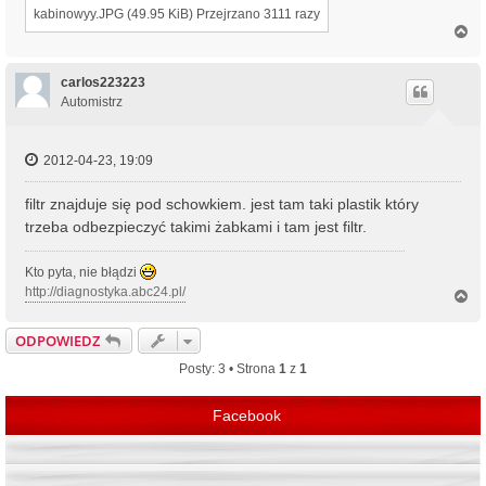
kabinowyy.JPG (49.95 KiB) Przejrzano 3111 razy
N
a
g
ó
carlos223223
r
Automistrz
ę
2012-04-23, 19:09
filtr znajduje się pod schowkiem. jest tam taki plastik który
trzeba odbezpieczyć takimi żabkami i tam jest filtr.
Kto pyta, nie błądzi
http://diagnostyka.abc24.pl/
N
a
g
ODPOWIEDZ
ó
r
Posty: 3 • Strona
1
z
1
ę
Facebook