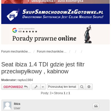
Forum mechaników samochodowych - forum-mechaniczne.pl
Forum mechaników samochodowych
Seat ibiza 1.4 TDI gdzie jest filtr
przeciwpyłkowy , kabinow
Moderator:
raptus1984
Szukaj
Wyszukiwan
ODPOWIEDZ
Posty: 3 • Strona
1
z
1
ibiza
User