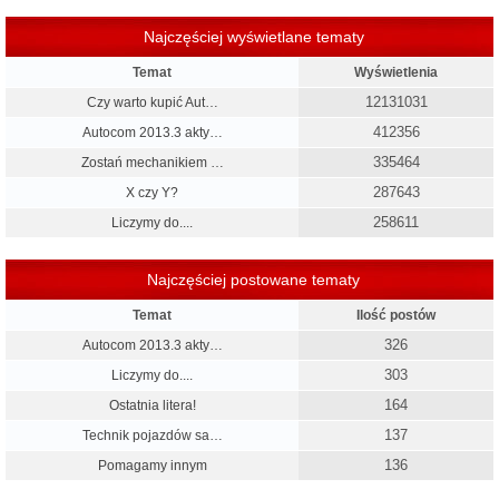
Najczęściej wyświetlane tematy
Temat
Wyświetlenia
12131031
Czy warto kupić Aut…
412356
Autocom 2013.3 akty…
335464
Zostań mechanikiem …
287643
X czy Y?
258611
Liczymy do....
Najczęściej postowane tematy
Temat
Ilość postów
326
Autocom 2013.3 akty…
303
Liczymy do....
164
Ostatnia litera!
137
Technik pojazdów sa…
136
Pomagamy innym