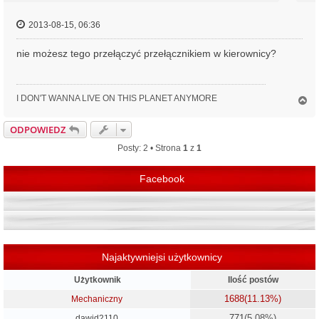
2013-08-15, 06:36
nie możesz tego przełączyć przełącznikiem w kierownicy?
I DON'T WANNA LIVE ON THIS PLANET ANYMORE
N
a
g
ODPOWIEDZ
ó
r
Posty: 2 • Strona
1
z
1
ę
Facebook
Najaktywniejsi użytkownicy
Użytkownik
Ilość postów
1688
(11.13%)
Mechaniczny
771
(5.08%)
dawid2110