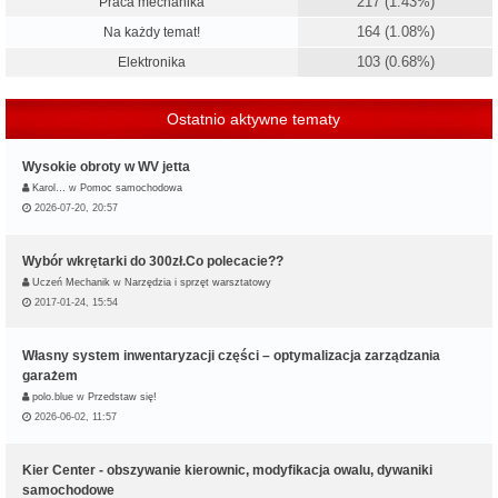
217 (1.43%)
Praca mechanika
164 (1.08%)
Na każdy temat!
103 (0.68%)
Elektronika
Ostatnio aktywne tematy
Wysokie obroty w WV jetta
Karol…
w
Pomoc samochodowa
2026-07-20, 20:57
Wybór wkrętarki do 300zł.Co polecacie??
Uczeń Mechanik
w
Narzędzia i sprzęt warsztatowy
2017-01-24, 15:54
Własny system inwentaryzacji części – optymalizacja zarządzania
garażem
polo.blue
w
Przedstaw się!
2026-06-02, 11:57
Kier Center - obszywanie kierownic, modyfikacja owalu, dywaniki
samochodowe