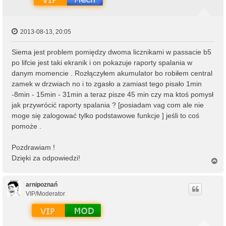
2013-08-13, 20:05
Siema jest problem pomiędzy dwoma licznikami w passacie b5
po lifcie jest taki ekranik i on pokazuje raporty spalania w
danym momencie . Rozłączyłem akumulator bo robiłem central
zamek w drzwiach no i to zgasło a zamiast tego pisało 1min
-8min - 15min - 31min a teraz pisze 45 min czy ma ktoś pomysł
jak przywrócić raporty spalania ? [posiadam vag com ale nie
moge się zalogować tylko podstawowe funkcje ] jeśli to coś
pomoże .
Pozdrawiam !
Dzięki za odpowiedzi!
N
a
g
ó
arnipoznań
r
VIP/Moderator
ę