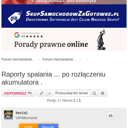
Forum mechaników samochodowych - forum-mechaniczne.pl
Forum mechaników samochodowych
Raporty spalania ... po rozłączeniu
akumulatora .
Szukaj
Wyszukiwan
ODPOWIEDZ
Posty: 2 • Strona
1
z
1
bee1q1
VIP/Mechanik