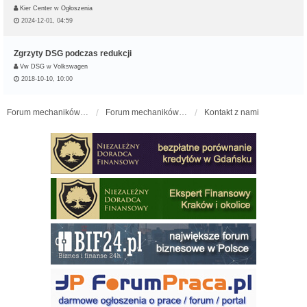
Kier Center
w
Ogłoszenia
2024-12-01, 04:59
Zgrzyty DSG podczas redukcji
Vw DSG
w
Volkswagen
2018-10-10, 10:00
Forum mechaników samochodowych - forum-mechaniczne.pl
Forum mechaników samochodowych
Kontakt z nami