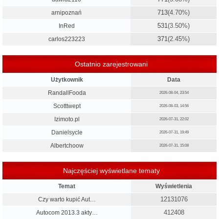
713
(4.70%)
arnipoznań
531
(3.50%)
InRed
371
(2.45%)
carlos223223
Ostatnio zarejestrowani
Użytkownik
Data
RandallFooda
2026-08-04, 23:54
Scotttwept
2026-08-03, 14:56
Izimoto.pl
2026-07-31, 22:02
Danielsycle
2026-07-31, 19:49
Albertchoow
2026-07-31, 15:08
Najczęściej wyświetlane tematy
Temat
Wyświetlenia
12131076
Czy warto kupić Aut…
412408
Autocom 2013.3 akty…