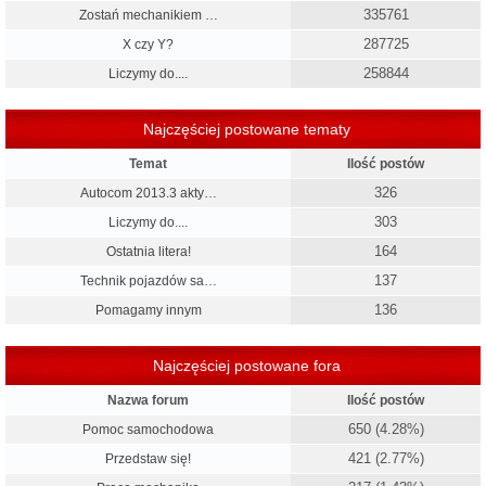
335761
Zostań mechanikiem …
287725
X czy Y?
258844
Liczymy do....
Najczęściej postowane tematy
Temat
Ilość postów
326
Autocom 2013.3 akty…
303
Liczymy do....
164
Ostatnia litera!
137
Technik pojazdów sa…
136
Pomagamy innym
Najczęściej postowane fora
Nazwa forum
Ilość postów
650 (4.28%)
Pomoc samochodowa
421 (2.77%)
Przedstaw się!