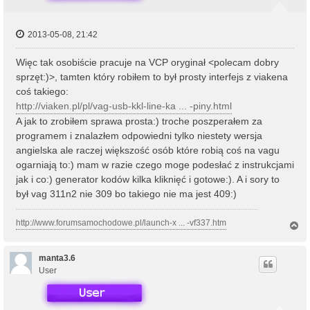
2013-05-08, 21:42
Więc tak osobiście pracuje na VCP oryginał <polecam dobry
sprzęt:)>, tamten który robiłem to był prosty interfejs z viakena
coś takiego:
http://viaken.pl/pl/vag-usb-kkl-line-ka ... -piny.html
A jak to zrobiłem sprawa prosta:) troche poszperałem za
programem i znalazłem odpowiedni tylko niestety wersja
angielska ale raczej większość osób które robią coś na vagu
ogarniają to:) mam w razie czego moge podesłać z instrukcjami
jak i co:) generator kodów kilka kliknięć i gotowe:). A i sory to
był vag 311n2 nie 309 bo takiego nie ma jest 409:)
http://www.forumsamochodowe.pl/launch-x ... -vf337.htm
N
a
g
ó
manta3.6
r
User
ę