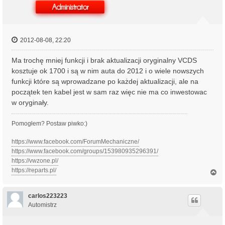
2012-08-08, 22:20
Ma trochę mniej funkcji i brak aktualizacji oryginalny VCDS
kosztuje ok 1700 i są w nim auta do 2012 i o wiele nowszych
funkcji które są wprowadzane po każdej aktualizacji, ale na
początek ten kabel jest w sam raz więc nie ma co inwestowac
w oryginały.
Pomogłem? Postaw piwko:)
https://www.facebook.com/ForumMechaniczne/
https://www.facebook.com/groups/153980935296391/
https://vwzone.pl/
https://reparts.pl/
N
a
g
ó
carlos223223
r
Automistrz
ę