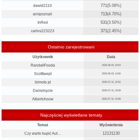
771
(5.08%)
dawid2110
713
(4.70%)
arnipoznań
531
(3.50%)
InRed
371
(2.45%)
carlos223223
Ostatnio zarejestrowani
Użytkownik
Data
RandallFooda
2026-08-04, 23:54
Scotttwept
2026-08-03, 14:56
Izimoto.pl
2026-07-31, 22:02
Danielsycle
2026-07-31, 19:49
Albertchoow
2026-07-31, 15:08
Najczęściej wyświetlane tematy
Temat
Wyświetlenia
12131130
Czy warto kupić Aut…