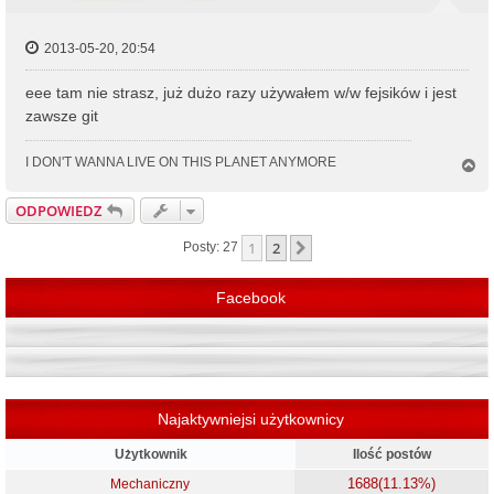
2013-05-20, 20:54
eee tam nie strasz, już dużo razy używałem w/w fejsików i jest
zawsze git
I DON'T WANNA LIVE ON THIS PLANET ANYMORE
N
a
g
ODPOWIEDZ
ó
r
1
2
Następna
Posty: 27
ę
Facebook
Najaktywniejsi użytkownicy
Użytkownik
Ilość postów
1688
(11.13%)
Mechaniczny