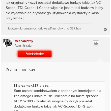
jak oryginalny <czyli posiadał dodatkowe funkcje takie jak VC-
Scope, TDI-Graph i LCode> więc nie jest to taki badziew jakby
sie wydawało do prywatnego użytkowania wystarczy a kasa
przyzwoita:).
http://www.forumsamochodowe.pl/launch-x ... -vf337.htm
N
a
g
ó
Mechaniczny
r
Administrator
ę
2013-05-08, 15:49
przemek217 pisze:
Sam ostatni kombinowałem z podobnym interfejsem dla
znajomego i udało mi sie uruchomić na takim sprzęcie
VCDS'a 309 i działał jak oryginalny <czyli posiadał
dodatkowe funkcje takie jak VC-Scope, TDI-Graph i