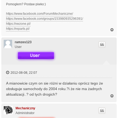
Pomogłem? Postaw piwko:)
https://www.facebook.com/ForumMechaniczne/
https://www.facebook.com/groups/153980935296391/
https://vwzone.pl/
https://reparts.pl/
N
a
g
ó
ramzes123
r
User
ę
2012-08-08, 22:07
A mianowicie czym on sie różni w działaniu oprócz tego że
obsługuje samochody do 2004 roku.?i że nie ma żadnych
aktualizacji..? od tych drogich?
N
a
g
ó
Mechaniczny
r
Administrator
ę