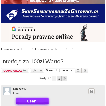
Forum mechaników samochodowych - forum-mechaniczne.pl
Forum mechaników samochodowych
Interfejs za 100zł Warto?...
Szukaj
Wyszukiwan
ODPOWIEDZ
1
2
Następna
Posty: 27
ramzes123
User