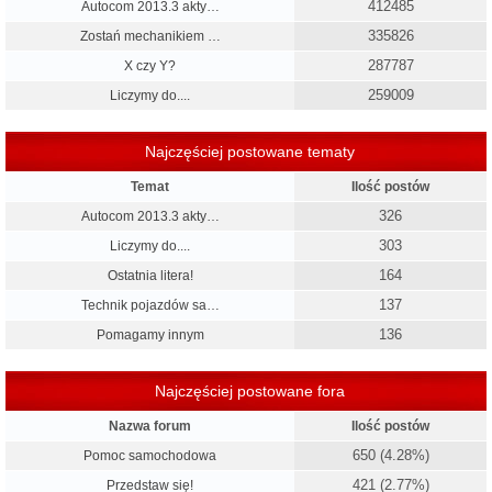
412485
Autocom 2013.3 akty…
335826
Zostań mechanikiem …
287787
X czy Y?
259009
Liczymy do....
Najczęściej postowane tematy
Temat
Ilość postów
326
Autocom 2013.3 akty…
303
Liczymy do....
164
Ostatnia litera!
137
Technik pojazdów sa…
136
Pomagamy innym
Najczęściej postowane fora
Nazwa forum
Ilość postów
650 (4.28%)
Pomoc samochodowa
421 (2.77%)
Przedstaw się!