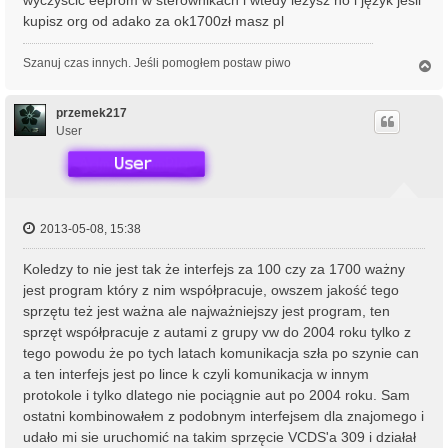
kupisz org od adako za ok1700zł masz pl
Szanuj czas innych. Jeśli pomogłem postaw piwo
N
a
g
ó
przemek217
r
User
ę
2013-05-08, 15:38
Koledzy to nie jest tak że interfejs za 100 czy za 1700 ważny
jest program który z nim współpracuje, owszem jakość tego
sprzętu też jest ważna ale najważniejszy jest program, ten
sprzęt współpracuje z autami z grupy vw do 2004 roku tylko z
tego powodu że po tych latach komunikacja szła po szynie can
a ten interfejs jest po lince k czyli komunikacja w innym
protokole i tylko dlatego nie pociągnie aut po 2004 roku. Sam
ostatni kombinowałem z podobnym interfejsem dla znajomego i
udało mi sie uruchomić na takim sprzęcie VCDS'a 309 i działał