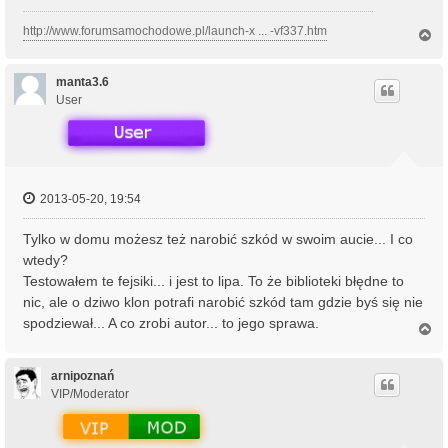
http://www.forumsamochodowe.pl/launch-x ... -vf337.htm
N
a
g
ó
manta3.6
r
User
ę
2013-05-20, 19:54
Tylko w domu możesz też narobić szkód w swoim aucie... I co
wtedy?
Testowałem te fejsiki... i jest to lipa. To że biblioteki błędne to
nic, ale o dziwo klon potrafi narobić szkód tam gdzie byś się nie
spodziewał... A co zrobi autor... to jego sprawa.
N
a
g
ó
arnipoznań
r
VIP/Moderator
ę