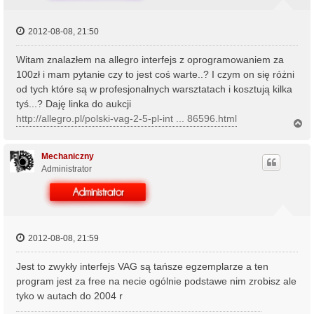
2012-08-08, 21:50
Witam znalazłem na allegro interfejs z oprogramowaniem za
100zł i mam pytanie czy to jest coś warte..? I czym on się różni
od tych które są w profesjonalnych warsztatach i kosztują kilka
tyś...? Daję linka do aukcji
http://allegro.pl/polski-vag-2-5-pl-int ... 86596.html
N
a
g
ó
Mechaniczny
r
Administrator
ę
2012-08-08, 21:59
Jest to zwykły interfejs VAG są tańsze egzemplarze a ten
program jest za free na necie ogólnie podstawe nim zrobisz ale
tyko w autach do 2004 r