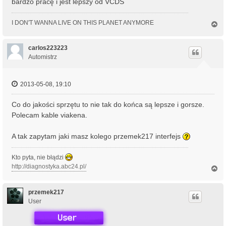
bardzo pracę i jest lepszy od VCDS
I DON'T WANNA LIVE ON THIS PLANET ANYMORE
N
a
g
ó
carlos223223
r
Automistrz
ę
2013-05-08, 19:10
Co do jakości sprzętu to nie tak do końca są lepsze i gorsze.
Polecam kable viakena.
A tak zapytam jaki masz kolego przemek217 interfejs
Kto pyta, nie błądzi
http://diagnostyka.abc24.pl/
N
a
g
ó
przemek217
r
User
ę