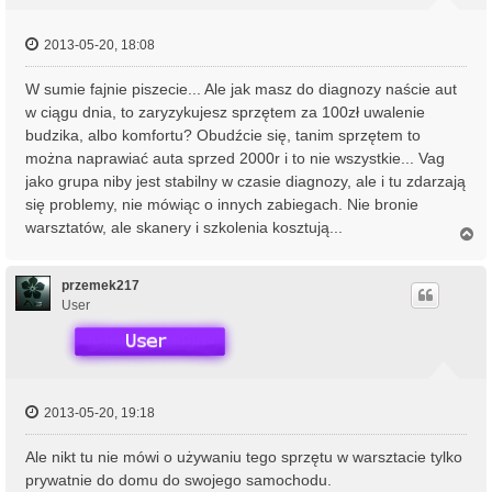
2013-05-20, 18:08
W sumie fajnie piszecie... Ale jak masz do diagnozy naście aut
w ciągu dnia, to zaryzykujesz sprzętem za 100zł uwalenie
budzika, albo komfortu? Obudźcie się, tanim sprzętem to
można naprawiać auta sprzed 2000r i to nie wszystkie... Vag
jako grupa niby jest stabilny w czasie diagnozy, ale i tu zdarzają
się problemy, nie mówiąc o innych zabiegach. Nie bronie
warsztatów, ale skanery i szkolenia kosztują...
N
a
g
ó
przemek217
r
User
ę
2013-05-20, 19:18
Ale nikt tu nie mówi o używaniu tego sprzętu w warsztacie tylko
prywatnie do domu do swojego samochodu.