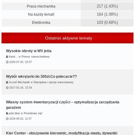
217 (1.43%)
Praca mechanika
164 (1.08%)
Na każdy temat!
103 (0.68%)
Elektronika
Ostatnio aktywne tematy
Wysokie obroty w WV jetta
Karol…
w
Pomoc samochodowa
2026-07-20, 20:57
Wybór wkrętarki do 300zł.Co polecacie??
Uczeń Mechanik
w
Narzędzia i sprzęt warsztatowy
2017-01-24, 15:54
Własny system inwentaryzacji części – optymalizacja zarządzania
garażem
polo.blue
w
Przedstaw się!
2026-06-02, 11:57
Kier Center - obszywanie kierownic, modyfikacja owalu, dywaniki