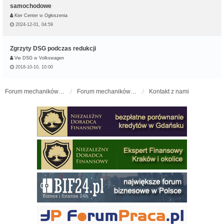
samochodowe
Kier Center
w
Ogłoszenia
2024-12-01, 04:59
Zgrzyty DSG podczas redukcji
Vw DSG
w
Volkswagen
2018-10-10, 10:00
Forum mechaników samochodowych - forum-mechaniczne.pl
Forum mechaników samochodowych
Kontakt z nami