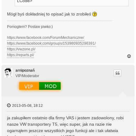
LCode>
Mógł byś dokładniej to opisać jak to zrobiłeś
Pomogłem? Postaw piwko:)
https://www.facebook.com/ForumMechaniczne/
https://www.facebook.com/groups/153980935296391/
https://vwzone.pl/
https://reparts.pl/
N
a
g
ó
arnipoznań
r
VIP/Moderator
ę
2013-05-08, 18:12
ja zakupiłem ostatnio dla firmy VAS i jestem zadowolony, robi
nasze VW transportery T5, więc super, jak na razie nie
ogarnąłem jeszcze wszystkich jego funkcji ale i tak ułatwia