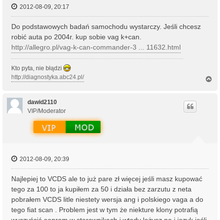
2012-08-09, 20:17
Do podstawowych badań samochodu wystarczy. Jeśli chcesz
robić auta po 2004r. kup sobie vag k+can.
http://allegro.pl/vag-k-can-commander-3 ... 11632.html
Kto pyta, nie błądzi
http://diagnostyka.abc24.pl/
N
a
g
ó
dawid2110
r
VIP/Moderator
ę
2012-08-09, 20:39
Najlepiej to VCDS ale to już pare zł więcej jeśli masz kupować
tego za 100 to ja kupiłem za 50 i działa bez zarzutu z neta
pobrałem VCDS litle niestety wersja ang i polskiego vaga a do
tego fiat scan . Problem jest w tym że niekture klony potrafią
wyczyścić eeprom w sterownikach i wtedy leżysz no i język jeśli