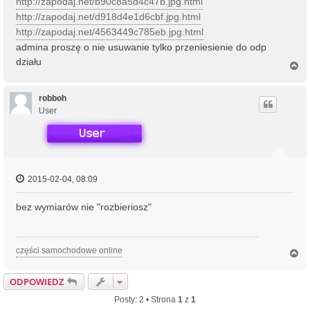
http://zapodaj.net/b90c8a5d4c47b.jpg.html
http://zapodaj.net/d918d4e1d6cbf.jpg.html
http://zapodaj.net/4563449c785eb.jpg.html
admina proszę o nie usuwanie tylko przeniesienie do odp
działu
N
a
g
ó
robboh
r
User
ę
2015-02-04, 08:09
bez wymiarów nie "rozbieriosz"
części samochodowe online
N
a
g
ODPOWIEDZ
ó
r
Posty: 2 • Strona
1
z
1
ę