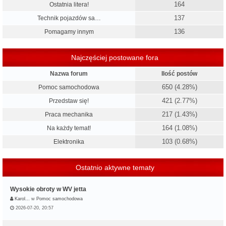
164
Ostatnia litera!
137
Technik pojazdów sa…
136
Pomagamy innym
Najczęściej postowane fora
Nazwa forum
Ilość postów
650 (4.28%)
Pomoc samochodowa
421 (2.77%)
Przedstaw się!
217 (1.43%)
Praca mechanika
164 (1.08%)
Na każdy temat!
103 (0.68%)
Elektronika
Ostatnio aktywne tematy
Wysokie obroty w WV jetta
Karol…
w
Pomoc samochodowa
2026-07-20, 20:57