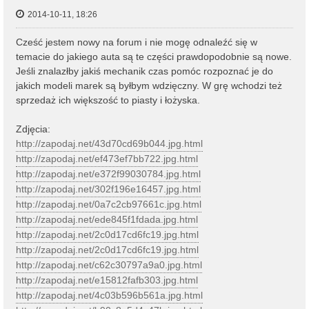
2014-10-11, 18:26
Cześć jestem nowy na forum i nie mogę odnaleźć się w
temacie do jakiego auta są te części prawdopodobnie są nowe.
Jeśli znalazłby jakiś mechanik czas pomóc rozpoznać je do
jakich modeli marek są byłbym wdzięczny. W grę wchodzi też
sprzedaż ich większość to piasty i łożyska.
Zdjęcia:
http://zapodaj.net/43d70cd69b044.jpg.html
http://zapodaj.net/ef473ef7bb722.jpg.html
http://zapodaj.net/e372f99030784.jpg.html
http://zapodaj.net/302f196e16457.jpg.html
http://zapodaj.net/0a7c2cb97661c.jpg.html
http://zapodaj.net/ede845f1fdada.jpg.html
http://zapodaj.net/2c0d17cd6fc19.jpg.html
http://zapodaj.net/2c0d17cd6fc19.jpg.html
http://zapodaj.net/c62c30797a9a0.jpg.html
http://zapodaj.net/e15812fafb303.jpg.html
http://zapodaj.net/4c03b596b561a.jpg.html