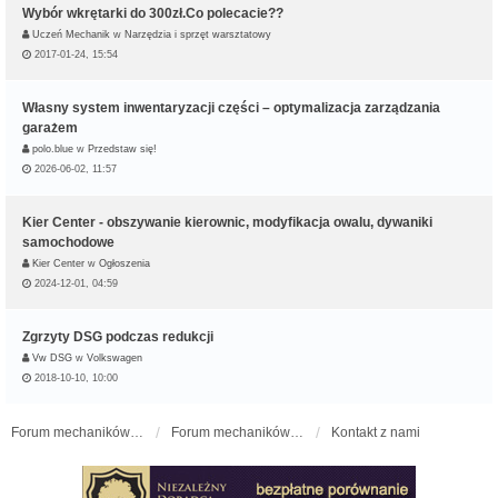
Wybór wkrętarki do 300zł.Co polecacie??
Uczeń Mechanik
w
Narzędzia i sprzęt warsztatowy
2017-01-24, 15:54
Własny system inwentaryzacji części – optymalizacja zarządzania
garażem
polo.blue
w
Przedstaw się!
2026-06-02, 11:57
Kier Center - obszywanie kierownic, modyfikacja owalu, dywaniki
samochodowe
Kier Center
w
Ogłoszenia
2024-12-01, 04:59
Zgrzyty DSG podczas redukcji
Vw DSG
w
Volkswagen
2018-10-10, 10:00
Forum mechaników samochodowych - forum-mechaniczne.pl
Forum mechaników samochodowych
Kontakt z nami