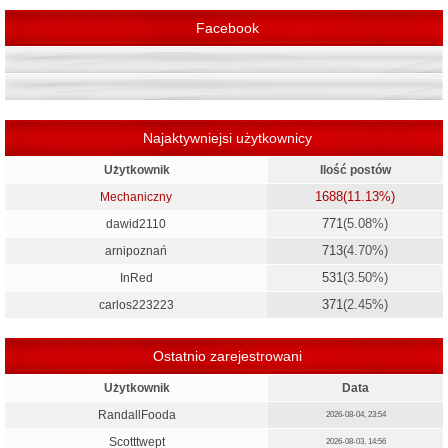
Facebook
Najaktywniejsi użytkownicy
Użytkownik
Ilość postów
1688
(11.13%)
Mechaniczny
771
(5.08%)
dawid2110
713
(4.70%)
arnipoznań
531
(3.50%)
InRed
371
(2.45%)
carlos223223
Ostatnio zarejestrowani
Użytkownik
Data
RandallFooda
2026-08-04, 23:54
Scotttwept
2026-08-03, 14:56