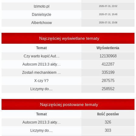
Izimoto.pl
2026-07-31, 22:02
Danielsycle
2026-07-31, 19:49
Albertchoow
2026-07-31, 15:08
Najczęściej wyświetlane tematy
Temat
Wyświetlenia
12130968
Czy warto kupić Aut…
412287
Autocom 2013.3 akty…
335199
Zostań mechanikiem …
287575
X czy Y?
258552
Liczymy do....
Najczęściej postowane tematy
Temat
Ilość postów
326
Autocom 2013.3 akty…
303
Liczymy do....