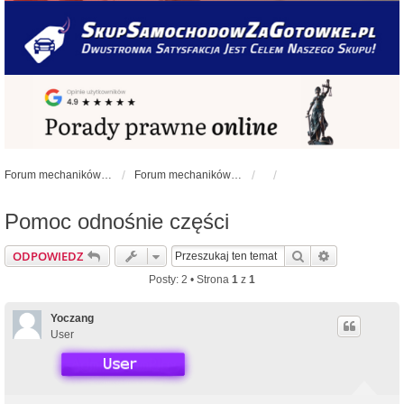
Forum mechaników samochodowych - forum-mechaniczne.pl
Forum mechaników samochodowych
Pomoc odnośnie części
Szukaj
Wyszukiwan
ODPOWIEDZ
Posty: 2 • Strona
1
z
1
Yoczang
User