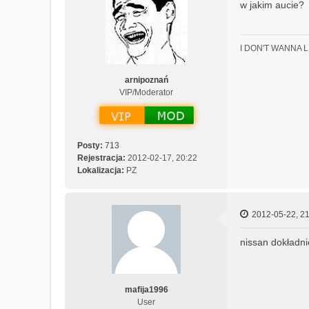
w jakim aucie?
I DON'T WANNA 
arnipoznań
VIP/Moderator
Posty:
713
Rejestracja:
2012-02-17, 20:22
Lokalizacja:
PZ
2012-05-22, 21
nissan dokładn
mafija1996
User