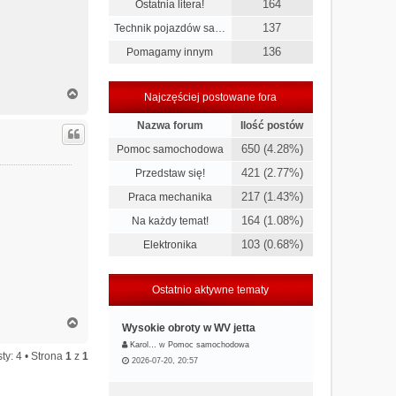
164
Ostatnia litera!
137
Technik pojazdów sa…
136
Pomagamy innym
N
Najczęściej postowane fora
a
g
Nazwa forum
Ilość postów
ó
r
650 (4.28%)
Pomoc samochodowa
ę
421 (2.77%)
Przedstaw się!
217 (1.43%)
Praca mechanika
164 (1.08%)
Na każdy temat!
103 (0.68%)
Elektronika
Ostatnio aktywne tematy
N
Wysokie obroty w WV jetta
a
Karol…
w
Pomoc samochodowa
g
ty: 4 • Strona
1
z
1
2026-07-20, 20:57
ó
r
ę