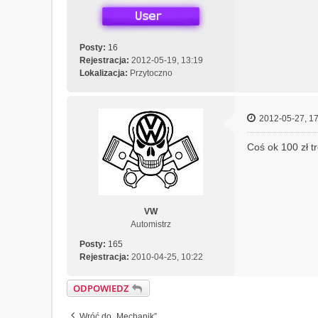
Posty:
16
Rejestracja:
2012-05-19, 13:19
Lokalizacja:
Przytoczno
2012-05-27, 17
Coś ok 100 zł tr
VW
Automistrz
Posty:
165
Rejestracja:
2010-04-25, 10:22
ODPOWIEDZ
Wróć do „Mechanik”