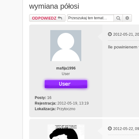
wymiana półosi
Szukaj
Wys
ODPOWIEDZ
2012-05-21, 20
Ile powinienem
mafija1996
User
Posty:
16
Rejestracja:
2012-05-19, 13:19
Lokalizacja:
Przytoczno
2012-05-22, 09