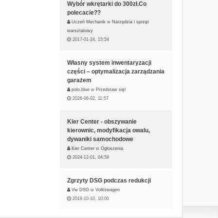
Wybór wkrętarki do 300zł.Co
polecacie??
Uczeń Mechanik
w
Narzędzia i sprzęt
warsztatowy
2017-01-24, 15:54
Własny system inwentaryzacji
części – optymalizacja zarządzania
garażem
polo.blue
w
Przedstaw się!
2026-06-02, 11:57
Kier Center - obszywanie
kierownic, modyfikacja owalu,
dywaniki samochodowe
Kier Center
w
Ogłoszenia
2024-12-01, 04:59
Zgrzyty DSG podczas redukcji
Vw DSG
w
Volkswagen
2018-10-10, 10:00