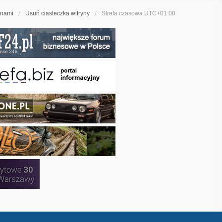
 nami
Usuń ciasteczka witryny
Strefa czasowa
UTC+01:00