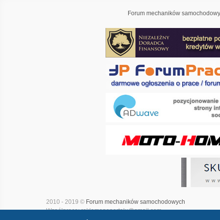
Forum mechaników samochodowyc
2010 - 2019 ©
Forum mechaników samochodowych
Współpraca: reklamanaportalu@gmail.com
Projekt i realizacja:
Adwave - marketing internetowy
|
Mapa witry