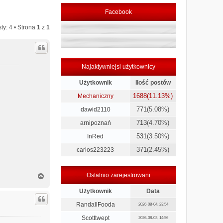
Facebook
ty: 4 • Strona
1
z
1
Najaktywniejsi użytkownicy
Użytkownik
Ilość postów
1688
(11.13%)
Mechaniczny
771
(5.08%)
dawid2110
713
(4.70%)
arnipoznań
531
(3.50%)
InRed
371
(2.45%)
carlos223223
N
Ostatnio zarejestrowani
a
g
Użytkownik
Data
ó
RandallFooda
2026-08-04, 23:54
r
ę
Scotttwept
2026-08-03, 14:56