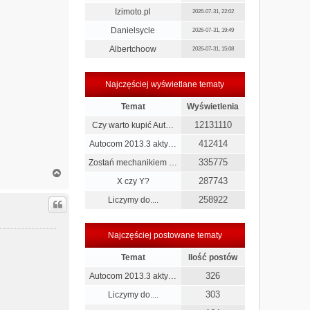
Izimoto.pl
2026-07-31, 22:02
Danielsycle
2026-07-31, 19:49
Albertchoow
2026-07-31, 15:08
Najczęściej wyświetlane tematy
Temat
Wyświetlenia
12131110
Czy warto kupić Aut…
412414
Autocom 2013.3 akty…
335775
Zostań mechanikiem …
N
287743
X czy Y?
a
g
258922
Liczymy do....
ó
r
ę
Najczęściej postowane tematy
Temat
Ilość postów
326
Autocom 2013.3 akty…
303
Liczymy do....