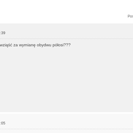
zukiwanie zaawansowane
Pos
:39
 wziąść za wymianę obydwu półosi???
:05