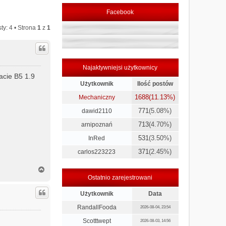
Facebook
ty: 4 • Strona
1
z
1
Najaktywniejsi użytkownicy
acie B5 1.9
Użytkownik
Ilość postów
1688
(11.13%)
Mechaniczny
771
(5.08%)
dawid2110
713
(4.70%)
arnipoznań
531
(3.50%)
InRed
371
(2.45%)
carlos223223
N
a
Ostatnio zarejestrowani
g
ó
Użytkownik
Data
r
RandallFooda
2026-08-04, 23:54
ę
Scotttwept
2026-08-03, 14:56