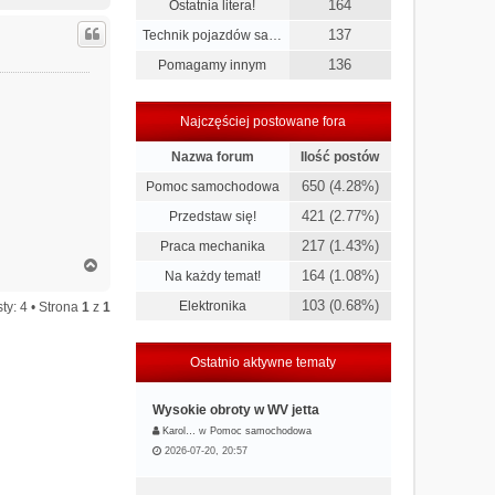
a
164
Ostatnia litera!
g
ó
137
Technik pojazdów sa…
r
136
Pomagamy innym
ę
Najczęściej postowane fora
Nazwa forum
Ilość postów
650 (4.28%)
Pomoc samochodowa
421 (2.77%)
Przedstaw się!
217 (1.43%)
Praca mechanika
N
164 (1.08%)
Na każdy temat!
a
g
103 (0.68%)
Elektronika
ty: 4 • Strona
1
z
1
ó
r
ę
Ostatnio aktywne tematy
Wysokie obroty w WV jetta
Karol…
w
Pomoc samochodowa
2026-07-20, 20:57