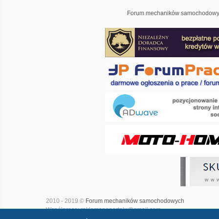
Forum mechaników samochodowyc
2010 - 2019 ©
Forum mechaników samochodowych
Współpraca: reklamanaportalu@gmail.com
Projekt i realizacja:
Adwave - marketing internetowy
|
Mapa witry