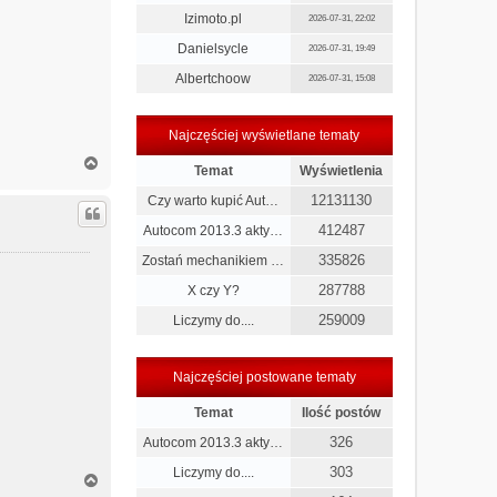
Izimoto.pl
2026-07-31, 22:02
Danielsycle
2026-07-31, 19:49
Albertchoow
2026-07-31, 15:08
Najczęściej wyświetlane tematy
N
Temat
Wyświetlenia
a
g
12131130
Czy warto kupić Aut…
ó
412487
Autocom 2013.3 akty…
r
ę
335826
Zostań mechanikiem …
287788
X czy Y?
259009
Liczymy do....
Najczęściej postowane tematy
Temat
Ilość postów
326
Autocom 2013.3 akty…
303
Liczymy do....
N