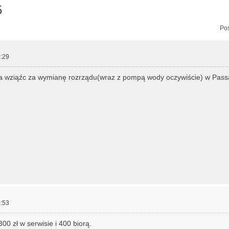
5
zukiwanie zaawansowane
Pos
:29
a wziąźc za wymianę rozrządu(wraz z pompą wody oczywiście) w Pass
:53
00 zł w serwisie i 400 biorą.