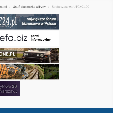
 nami
Usuń ciasteczka witryny
Strefa czasowa
UTC+01:00