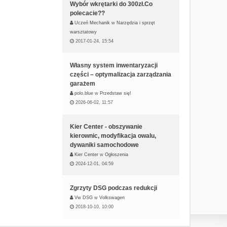
Wybór wkrętarki do 300zł.Co
polecacie??
Uczeń Mechanik
w
Narzędzia i sprzęt
warsztatowy
2017-01-24, 15:54
Własny system inwentaryzacji
części – optymalizacja zarządzania
garażem
polo.blue
w
Przedstaw się!
2026-06-02, 11:57
Kier Center - obszywanie
kierownic, modyfikacja owalu,
dywaniki samochodowe
Kier Center
w
Ogłoszenia
2024-12-01, 04:59
Zgrzyty DSG podczas redukcji
Vw DSG
w
Volkswagen
2018-10-10, 10:00