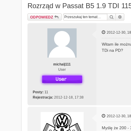
Rozrząd w Passat B5 1.9 TDI 11
Szukaj
Wys
ODPOWIEDZ
2012-12-30, 18
Witam ile możn
TDi na PD?
michalj111
User
Posty:
11
Rejestracja:
2012-12-18, 17:38
2012-12-30, 18
Myślę że 200 - 3